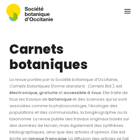
Qui sommes-nous ?
Revue
Carnets botaniques
Carnets
Colloque
Convergences botaniques
botaniques
Herbier PCPR
La revue portée par la Société botanique d’Occitanie,
Ressources
Carnets botaniques
(forme standard :
Carnets Bot.
), est
électronique, gratuite
et
accessible à tous
. Elle traite de
Actualités et calendrier
tous les travaux de
botanique
et des sciences qui lui sont
associées comme la phytosociologie, l’écologie des
Contact
populations et des communautés, la biogéographie ou la
taxonomie. La revue publie des travaux originaux basés sur
des données de terrain, mais également des synthèses
bibliographiques, ainsi que des articles d’opinion. Elle est
écrite en
langue
française
. La diffusion des articles se fait