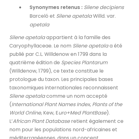
Synonymes retenus :
Silene decipiens
Barceló et
Silene apetala
Willd. var.
apetala
Silene apetala
appartient à la famille des
Caryophyllaceae. Le nom
Silene apetala
a été
publié par C.L. Willdenow en 1799 dans la
quatrième édition de
Species Plantarum
(Willdenow, 1799), ce texte constitue le
protologue du taxon. Les principales bases
taxonomiques internationales reconnaissent
Silene apetala
comme un nom accepté
(
International Plant Names Index
,
Plants of the
World Online
, Kew, E
uro+Med PlantBase
).
L’
African
Plant Database
retient également ce
nom pour les populations nord-africaines et
méditerranéennes, dans un concept