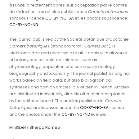
à l’unité, directement après leur acceptation par le comité
de rédaction. Les articles publiés dans
Carnets botaniques
sont sous licence
CC-BY-NC-SA
et les photos sous licence
CC-BY-NC-ND
.
The journal published by the Société botanique d’Occitanie,
Carnets botaniques
(standard form :
Carnets Bot.
), is
electronic, free and accessible to all. It deals with all works
of botany and associated sciences such as
phytosociology, population and community ecology,
biogeography and taxonomy. The journal publishes original
works based on field data, but also bibliographical
syntheses and opinion articles. It is written in French. Articles
are distributed individually, directly after their acceptance
by the editorial board. The articles published in
Carnets
botaniques
are licensed under the
CC-BY-NC-SA
license
and the photos under the
CC-BY-NC-ND
license.
Mir@bel
/
Sherpa Romeo