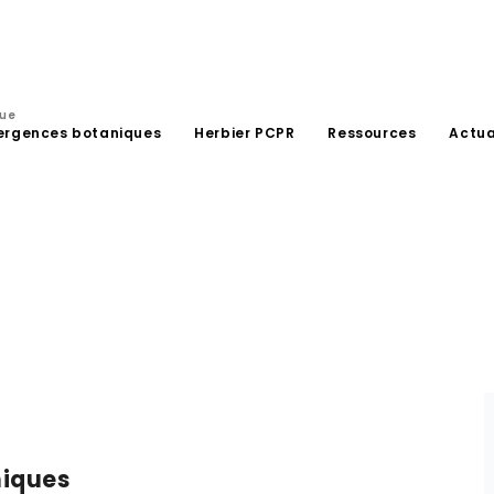
que
ergences botaniques
Herbier PCPR
Ressources
Actua
niques