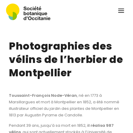
Qui sommes-nous ?
Revue
Carnets botaniques
Photographies des
Colloque
Convergences botaniques
vélins de l’herbier de
Herbier PCPR
Montpellier
Ressources
Actualités et calendrier
Toussaint-François Node-Véran
, né en 1773 à
Marsillargues et mort à Montpellier en 1852, a été nommé
Contact
illustrateur officiel du jardin des plantes de Montpellier en
1813 par Augustin Pyrame de Candolle.
Pendant 39 ans, jusqu’à sa mort en 1852,
il réalisa 987
vélins
, qui sont actuellement stockés à l’Université de