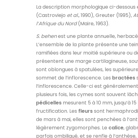
La description morphologique ci-dessous 
(Castroviejo
et al.
, 1990), Greuter (1995),
At
l’Afrique du Nord
(Maire, 1963).
S. behen
est une plante annuelle, herbacé
L’ensemble de la plante présente une tein
ramifiées dans leur moitié supérieure ou 
présentent une marge cartilagineuse, souv
sont oblongues à spatulées, les supérieur
sommet de l’inflorescence. Les
bractées
s
l’inflorescence. Celle-ci est généralement
plusieurs fois, les cymes sont souvent lâc
pédicelles
mesurent 5 à 10 mm, jusqu’à 15 
fructification. Les
fleurs
sont hermaphrodit
de mars à mai, elles sont penchées à l’ant
légèrement zygomorphes. Le
calice
, glab
parfois ombiliqué, et se renfle à l’anthèse, 