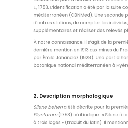
L., 1753. L’identification a été par la suit
méditerranéen (CBNMed). Une seconde pros
d’autres stations, de compter les individu
supplémentaires et réaliser des relevés p
À notre connaissance, il s’agit de la pre
dernière mention en 1913 aux mines du P
par Émile Jahandiez (1928). Une part d’he
botanique national méditerranéen à Hyèr
2. Description morphologique
Silene behen
a été décrite pour la premièr
Plantarum
(1753) où il indique : « Silene à
à trois loges » (traduit du latin). Il ment