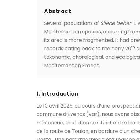
Abstract
Several populations of
Silene behen
L. 
Mediterranean species, occurring from
its area is more fragmented, it had pre
th
records dating back to the early 20
ce
taxonomic, chorological, and ecological 
Mediterranean France.
1. Introduction
Le 10 avril 2025, au cours d’une prospecti
commune d’Évenos (Var), nous avons obse
méconnue. La station se situait entre les
de la route de Toulon, en bordure d’un ch
Destel. Une part d’herbier a été réalisée e