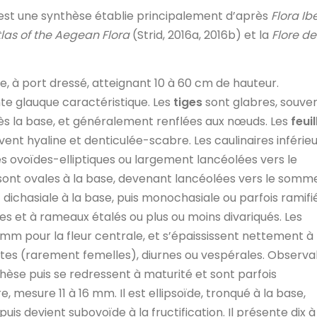
est une synthèse établie principalement d’après
Flora Ib
las of the Aegean Flora
(Strid, 2016a, 2016b) et la
Flore de
e, à port dressé, atteignant 10 à 60 cm de hauteur.
te glauque caractéristique. Les
tiges
sont glabres, souve
dès la base, et généralement renflées aux nœuds. Les
feuil
ent hyaline et denticulée-scabre. Les caulinaires inférie
es ovoïdes-elliptiques ou largement lancéolées vers le
ont ovales à la base, devenant lancéolées vers le somm
 dichasiale à la base, puis monochasiale ou parfois ramifi
hes et à rameaux étalés ou plus ou moins divariqués. Les
mm pour la fleur centrale, et s’épaississent nettement à 
es (rarement femelles), diurnes ou vespérales. Observa
hèse puis se redressent à maturité et sont parfois
re, mesure 11 à 16 mm. Il est ellipsoïde, tronqué à la base,
puis devient subovoïde à la fructification. Il présente dix à