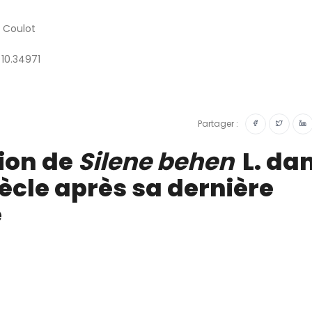
e Coulot
 10.34971
Partager :
ion de
Silene behen
L. da
iècle après sa dernière
e