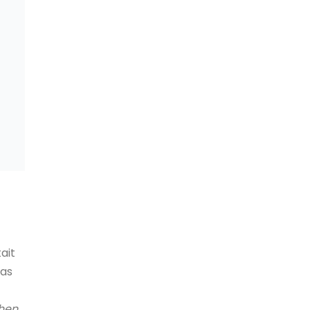
ait
bas
ehen