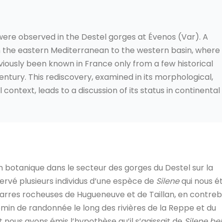
were observed in the Destel gorges at Évenos (Var). A
 the eastern Mediterranean to the western basin, where
viously been known in France only from a few historical
ntury. This rediscovery, examined in its morphological,
context, leads to a discussion of its status in continental
on botanique dans le secteur des gorges du Destel sur la
rvé plusieurs individus d’une espèce de
Silene
qui nous ét
 barres rocheuses de Hugueneuve et de Taillan, en contre
emin de randonnée le long des rivières de la Reppe et du
t nous avons émis l’hypothèse qu’il s’agissait de
Silene b