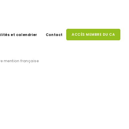
ACCÈS MEMBRE DU CA
lités et calendrier
Contact
ère mention française