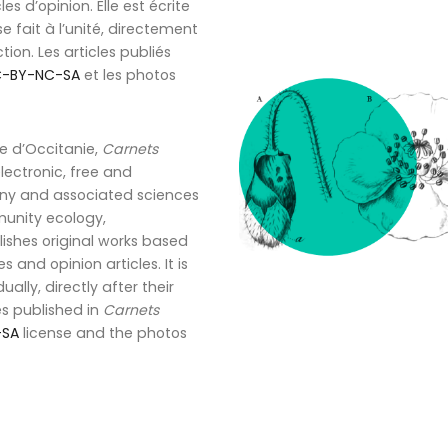
es d’opinion. Elle est écrite
 se fait à l’unité, directement
ion. Les articles publiés
-BY-NC-SA
et les photos
e d’Occitanie,
Carnets
 electronic, free and
otany and associated sciences
unity ecology,
shes original works based
 and opinion articles. It is
ually, directly after their
es published in
Carnets
-SA
license and the photos