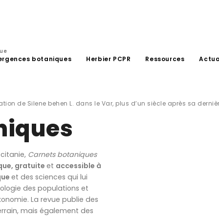
que
ergences botaniques
Herbier PCPR
Ressources
Actua
tion de Silene behen L. dans le Var, plus d’un siècle après sa derni
niques
citanie,
Carnets botaniques
que, gratuite
et
accessible à
que
et des sciences qui lui
ologie des populations et
onomie. La revue publie des
errain, mais également des