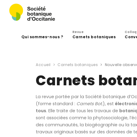
Revue
Collo
Qui sommes-nous ?
Carnets botaniques
Conv
Accueil
Carnets botaniques
Nouvelle observa
Carnets bota
La revue portée par la Société botanique d’Oc
(forme standard :
Carnets Bot.
), est
électroni
tous
. Elle traite de tous les travaux de
botani
sont associées comme la phytosociologie, l’éc
des communautés, la biogéographie ou la tax
travaux originaux basés sur des données de t