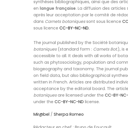
synthèses bibliographiques, ainsi que des articl
en
langue
française
. La diffusion des articles
après leur acceptation par le comité de rédact
dans
Carnets botaniques
sont sous licence
CC
sous licence
CC-BY-NC-ND
.
The journal published by the Société botaniqu
botaniques
(standard form :
Carnets Bot.
), is
accessible to all. It deals with all works of b
such as phytosociology, population and comm
biogeography and taxonomy. The journal publi
on field data, but also bibliographical syntheses
written in French. Articles are distributed individ
acceptance by the editorial board. The articl
botaniques
are licensed under the
CC-BY-NC
under the
CC-BY-NC-ND
license.
Mir@bel
/
Sherpa Romeo
Rédacteur en chef : Bruno de Foucault