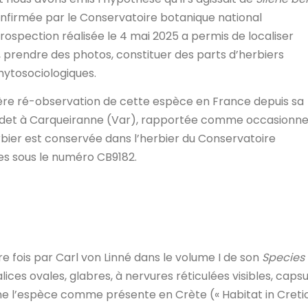
e confirmée par le Conservatoire botanique national
pection réalisée le 4 mai 2025 a permis de localiser
s, prendre des photos, constituer des parts d’herbiers
hytosociologiques.
mière ré-observation de cette espèce en France depuis sa
radet à Carqueiranne (Var), rapportée comme occasionne
rbier est conservée dans l’herbier du Conservatoire
es sous le numéro CB9182.
e fois par Carl von Linné dans le volume I de son
Species
 calices ovales, glabres, à nervures réticulées visibles, caps
ionne l’espèce comme présente en Crète (« Habitat in Cretic