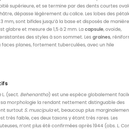
itié supérieure, et se termine par des dents courtes oval
châtre, dépasse légèrement du calice. Les lobes des pétal
 3 mm, sont bifides jusqu’à la base et disposés de manièr
est glabre et mesure de 1,5 à 2 mm. La
capsule
, ovoïde,
ersistantes des styles à son sommet. Les
graines
, rénifo
à faces planes, fortement tuberculées, avec un hile
ifs
n
L. (sect.
Behenantha
) est une espèce globalement facil
e sa morphologie la rendant nettement distinguable des
ent surtout
S. muscipula
et, beaucoup plus marginalemen
est très faible, ces deux taxons y étant très rares. Les
uteuses, n’ont plus été confirmées après 1944 (obs. L. Coni