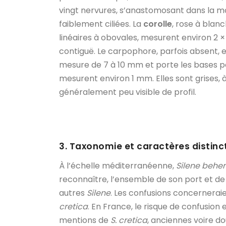
vingt nervures, s’anastomosant dans la mo
faiblement ciliées. La
corolle
, rose à blan
linéaires à obovales, mesurent environ 2 ×
contiguë. Le carpophore, parfois absent, 
mesure de 7 à 10 mm et porte les bases p
mesurent environ 1 mm. Elles sont grises, 
généralement peu visible de profil.
3. Taxonomie et caractères distinct
À l’échelle méditerranéenne,
Silene behe
reconnaître, l’ensemble de son port et d
autres
Silene
. Les confusions concernerai
cretica
. En France, le risque de confusion 
mentions de
S. cretica
, anciennes voire do