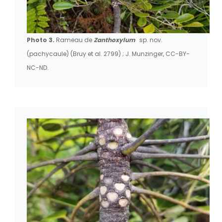
Photo 3.
Rameau de
Zanthoxylum
sp. nov.
(pachycaule) (Bruy et al. 2799) ; J. Munzinger, CC-BY-
NC-ND.