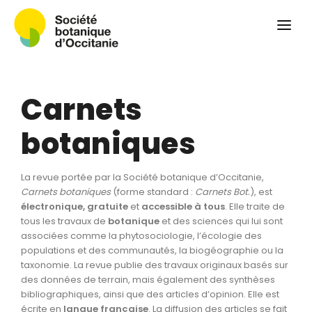
Qui sommes-nous ?
Revue
Carnets botaniques
Carnets
Colloque
Convergences botaniques
botaniques
Herbier PCPR
La revue portée par la Société botanique d’Occitanie,
Ressources
Carnets botaniques
(forme standard :
Carnets Bot.
), est
électronique, gratuite
et
accessible à tous
. Elle traite de
Actualités et calendrier
tous les travaux de
botanique
et des sciences qui lui sont
associées comme la phytosociologie, l’écologie des
Contact
populations et des communautés, la biogéographie ou la
taxonomie. La revue publie des travaux originaux basés sur
des données de terrain, mais également des synthèses
bibliographiques, ainsi que des articles d’opinion. Elle est
écrite en
langue
française
. La diffusion des articles se fait