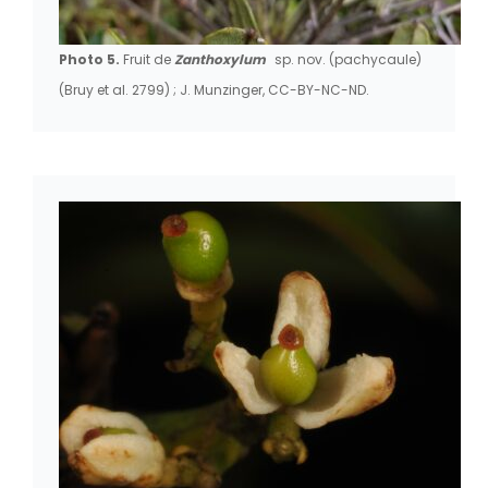
Photo 5.
Fruit de
Zanthoxylum
sp. nov. (pachycaule)
(Bruy et al. 2799) ; J. Munzinger, CC-BY-NC-ND.