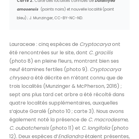
Carte 2.
Carte des localités connues de
Dutaillyea
amosensis
(points noirs) et nouvelle localité (point
bleu) ; J. Munzinger, CC-BY-NC-ND.
Lauraceae : cinq espèces de
Cryptocarya
ont
été rencontrées sur le site, dont
C. gracilis
(photo 8) en pleine fleurs, montrant bien ses
neuf étamines fertiles (photo 9).
Cryptocarya
chrysea
a été décrite en n’étant connu que de
trois localités (Munzinger & McPherson, 2016) ;
sept ans plus tard cet arbre a été récolté dans
quatre localités supplémentaires, auxquelles
s’ajoute Garalé (photo 10 ; carte 3). Nous avons
également noté la présence de
C. macrodesme
,
C.
oubatchensis
(photo 11) et
C. longifolia
(photo
12)
.
Deux espèces d’
Endiandra
étaient présentes,