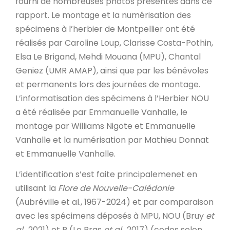
fourni de nombreuses photos présentes dans ce
rapport. Le montage et la numérisation des
spécimens à l’herbier de Montpellier ont été
réalisés par Caroline Loup, Clarisse Costa-Pothin,
Elsa Le Brigand, Mehdi Mouana (MPU), Chantal
Geniez (UMR AMAP), ainsi que par les bénévoles
et permanents lors des journées de montage.
L’informatisation des spécimens à l’Herbier NOU
a été réalisée par Emmanuelle Vanhalle, le
montage par Williams Nigote et Emmanuelle
Vanhalle et la numérisation par Mathieu Donnat
et Emmanuelle Vanhalle.
L’identification s’est faite principalemenet en
utilisant la
Flore de Nouvelle-Calédonie
(Aubréville et al., 1967-2024) et par comparaison
avec les spécimens déposés à MPU, NOU (Bruy
et
al
., 2021) et P (Le Bras
et al
., 2017) (codes selon