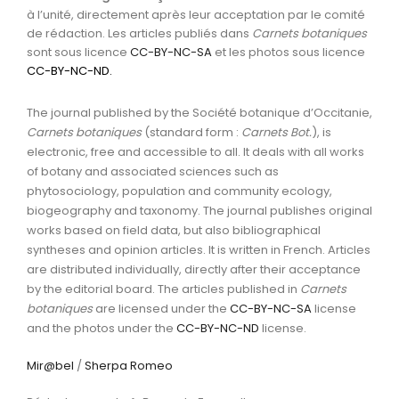
à l’unité, directement après leur acceptation par le comité
de rédaction. Les articles publiés dans
Carnets botaniques
sont sous licence
CC-BY-NC-SA
et les photos sous licence
CC-BY-NC-ND
.
The journal published by the Société botanique d’Occitanie,
Carnets botaniques
(standard form :
Carnets Bot.
), is
electronic, free and accessible to all. It deals with all works
of botany and associated sciences such as
phytosociology, population and community ecology,
biogeography and taxonomy. The journal publishes original
works based on field data, but also bibliographical
syntheses and opinion articles. It is written in French. Articles
are distributed individually, directly after their acceptance
by the editorial board. The articles published in
Carnets
botaniques
are licensed under the
CC-BY-NC-SA
license
and the photos under the
CC-BY-NC-ND
license.
Mir@bel
/
Sherpa Romeo