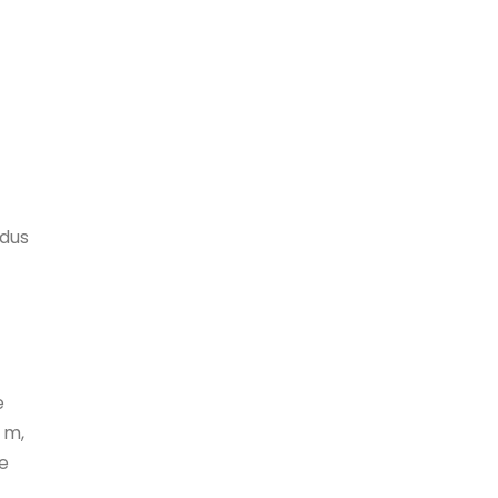
idus
e
 m,
e