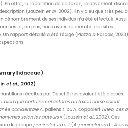
2
). En effet, la répartition de ce taxon, relativement discre
 description (Jauzein
et al
., 2002), il n’y a eu que très peu 
n dénombrement de ses individus n’a été effectué. Aussi,
 connues et, en plus, nous avons recherché des sites
Un rapport détaillé a été rédigé (Piazza & Paradis, 2023)
ospections.
Amaryllidaceae)
ein
et al
., 2002)
hantillons récoltés par Deschâtres avaient été classés
, «
bien que certains caractères du taxon corse soient
ranée occidentale
A. pallens
L. ou
A. coppoleri
Tineo, ces 
onymes selon les auteurs
» (Jauzein
et al
., 2002). Ces
axon du groupe
paniculatum s. l.
(
A. paniculatum
L.,
A. savi