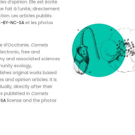
es d’opinion. Elle est écrite
 se fait à l’unité, directement
ion. Les articles publiés
-BY-NC-SA
et les photos
e d’Occitanie,
Carnets
 electronic, free and
otany and associated sciences
unity ecology,
shes original works based
 and opinion articles. It is
ually, directly after their
es published in
Carnets
-SA
license and the photos