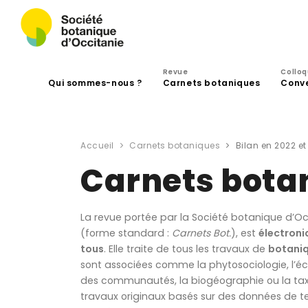
Revue
Collo
Qui sommes-nous ?
Carnets botaniques
Conv
Accueil
Carnets botaniques
Bilan en 2022 e
Carnets bota
La revue portée par la Société botanique d’Oc
(forme standard :
Carnets Bot.
), est
électroni
tous
. Elle traite de tous les travaux de
botani
sont associées comme la phytosociologie, l’éc
des communautés, la biogéographie ou la tax
travaux originaux basés sur des données de t