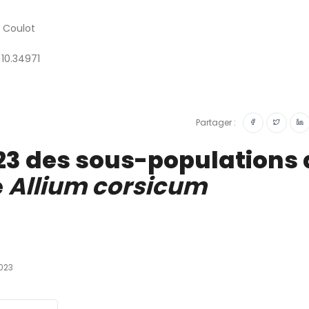
e Coulot
 10.34971
Partager :
023 des sous-populations 
e
Allium corsicum
023