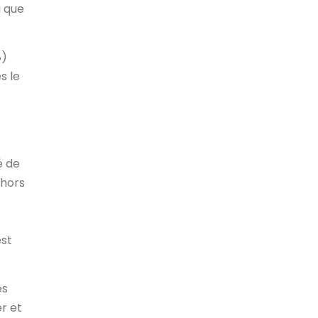
i que
8)
s le
é de
(hors
est
es
er et