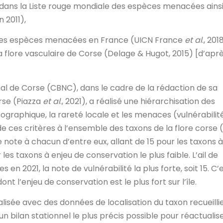
, dans la Liste rouge mondiale des espèces menacées ains
 2011),
 des espèces menacées en France (UICN France
et al
., 201
la flore vasculaire de Corse (Delage & Hugot, 2015) [d’aprè
nal de Corse (CBNC), dans le cadre de la rédaction de sa
rse (Piazza
et al
., 2021), a réalisé une hiérarchisation des
géographique, la rareté locale et les menaces (vulnérabilit
on de ces critères à l’ensemble des taxons de la flore corse 
 note à chacun d’entre eux, allant de 15 pour les taxons à
 les taxons à enjeu de conservation le plus faible. L’ail de
en 2021, la note de vulnérabilité la plus forte, soit 15. C’
t l’enjeu de conservation est le plus fort sur l’île.
lisée avec des données de localisation du taxon recueilli
 un bilan stationnel le plus précis possible pour réactualis