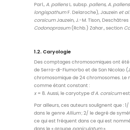
Parl.,
A. pallens
L. subsp.
pallens
,
A. pallens
longispathum
F. Delaroche), Jauzein
et al
corsicum
Jauzein, J.-M. Tison, Deschâtres
Codonoprasum
(Rchb.) Zahar., section
Co
1.2. Caryologie
Des comptages chromosomiques ont été ré
de Serra-di-Fiumorbo et de San Nicolao (
chromosomique de 24 chromosomes. Le n
comme étant constant :
x
= 8. Aussi, le caryotype d’
A. corsicum
est
Par ailleurs, ces auteurs soulignent que : 
dans le genre
Allium
; 2/ le degré de symé
ce qui est fréquent dans ce qui est nomm
dans le « groupe
paniculatum
».