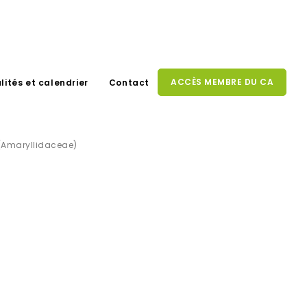
ACCÈS MEMBRE DU CA
lités et calendrier
Contact
 (Amaryllidaceae)