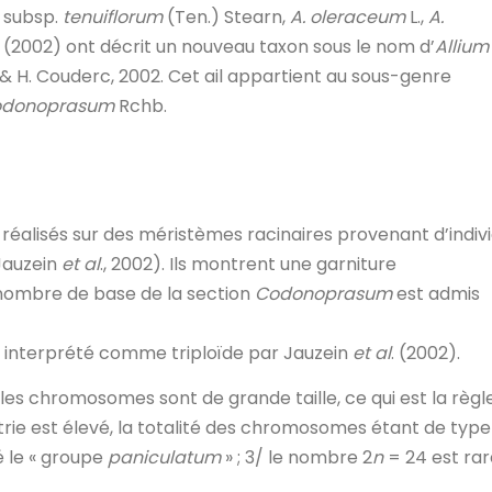
subsp.
tenuiflorum
(Ten.) Stearn,
A. oleraceum
L.,
A.
. (2002) ont décrit un nouveau taxon sous le nom d’
Allium
 & H. Couderc, 2002. Cet ail appartient au sous-genre
donoprasum
Rchb.
alisés sur des méristèmes racinaires provenant d’indiv
Jauzein
et al
., 2002). Ils montrent une garniture
ombre de base de la section
Codonoprasum
est admis
 interprété comme triploïde par Jauzein
et al
. (2002).
1/ les chromosomes sont de grande taille, ce qui est la règl
trie est élevé, la totalité des chromosomes étant de type
é le « groupe
paniculatum
» ; 3/ le nombre 2
n
= 24 est rar