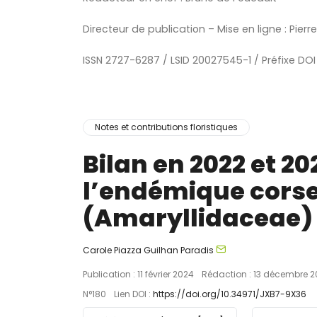
Directeur de publication – Mise en ligne : Pierr
ISSN 2727-6287 / LSID 20027545-1 / Préfixe DOI
Notes et contributions floristiques
Bilan en 2022 et 2
l’endémique cors
(Amaryllidaceae)
Carole Piazza
Guilhan Paradis
Publication : 11 février 2024
Rédaction : 13 décembre 2
N°180
Lien DOI :
https://doi.org/10.34971/JXB7-9X36