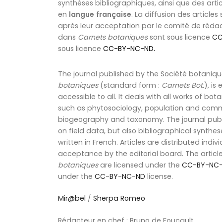
synthèses bibliographiques, ainsi que des articl
en
langue
française
. La diffusion des articles
après leur acceptation par le comité de rédact
dans
Carnets botaniques
sont sous licence
CC
sous licence
CC-BY-NC-ND
.
The journal published by the Société botaniqu
botaniques
(standard form :
Carnets Bot.
), is
accessible to all. It deals with all works of b
such as phytosociology, population and comm
biogeography and taxonomy. The journal publi
on field data, but also bibliographical syntheses
written in French. Articles are distributed individ
acceptance by the editorial board. The articl
botaniques
are licensed under the
CC-BY-NC
under the
CC-BY-NC-ND
license.
Mir@bel
/
Sherpa Romeo
Rédacteur en chef : Bruno de Foucault