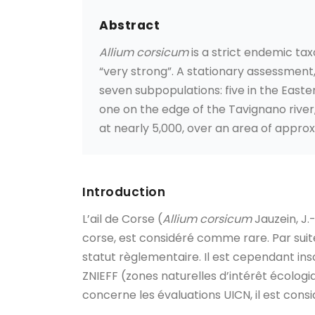
Abstract
Allium corsicum
is a strict endemic tax
“very strong”. A stationary assessment,
seven subpopulations: five in the East
one on the edge of the Tavignano river,
at nearly 5,000, over an area of approx
Introduction
L’ail de Corse (
Allium corsicum
Jauzein, J.
corse, est considéré comme rare. Par suite
statut règlementaire. Il est cependant insc
ZNIEFF (zones naturelles d’intérêt écologiqu
concerne les évaluations UICN, il est con