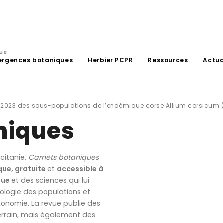
que
ergences botaniques
Herbier PCPR
Ressources
Actua
t 2023 des sous-populations de l’endémique corse Allium corsicum
niques
citanie,
Carnets botaniques
que, gratuite
et
accessible à
que
et des sciences qui lui
ologie des populations et
onomie. La revue publie des
errain, mais également des