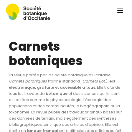
Qui sommes-nous ?
Revue
Carnets botaniques
Carnets
Colloque
Convergences botaniques
botaniques
Herbier PCPR
La revue portée par la Société botanique d’Occitanie,
Ressources
Carnets botaniques
(forme standard :
Carnets Bot.
), est
électronique, gratuite
et
accessible à tous
. Elle traite de
Actualités et calendrier
tous les travaux de
botanique
et des sciences qui lui sont
associées comme la phytosociologie, l’écologie des
Contact
populations et des communautés, la biogéographie ou la
taxonomie. La revue publie des travaux originaux basés sur
des données de terrain, mais également des synthèses
bibliographiques, ainsi que des articles d’opinion. Elle est
écrite en
langue
française
. La diffusion des articles se fait