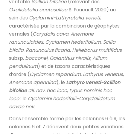
véritable
Scillion bifoliae
(relevant des
Oxalidetalia acetosellae
B. Foucault 2020) au
sein des
Cyclamini-Lathyretalia veneti
,
caractérisée par la combinaison de géophytes
vernales (
Corydalis cava
,
Anemone
ranunculoides
,
Cyclamen hederifolium
,
Scilla
bifolia
,
Ranunculus ficaria
,
Helleborus multifidus
subsp.
bocconei
,
Galanthus nivalis
,
Allium
pendulinum
) et de taxons caractéristiques
d’ordre (
Cyclamen repandum
,
Lathyrus venetus
,
Anemone apennina
), le
Lathyro veneti-Scillion
bifoliae
all. nov. hoc loco
,
typus nominis hoc
loco
: le
Cyclamini hederifolii-Corydalidetum
cavae nov.
Dans l’ensemble formé par les colonnes 6 à 9, les
colonnes 6 et 7 décrivent deux petites variations