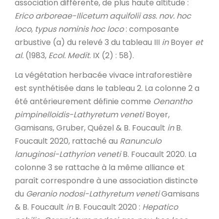
association différente, de plus haute altitude :
Erico arboreae-Ilicetum aquifolii
ass. nov. hoc
loco
,
typus nominis hoc loco
: composante
arbustive (a) du relevé 3 du tableau III
in
Boyer
et
al.
(1983,
Ecol. Medit
. IX (2) : 58).
La végétation herbacée vivace intraforestière
est synthétisée dans le tableau 2. La colonne 2 a
été antérieurement définie comme
Oenantho
pimpinelloidis-Lathyretum veneti
Boyer,
Gamisans, Gruber, Quézel & B. Foucault
in
B.
Foucault 2020, rattaché au
Ranunculo
lanuginosi-Lathyrion veneti
B. Foucault 2020. La
colonne 3 se rattache à la même alliance et
paraît correspondre à une association distincte
du
Geranio nodosi-Lathyretum veneti
Gamisans
& B. Foucault
in
B. Foucault 2020 :
Hepatico