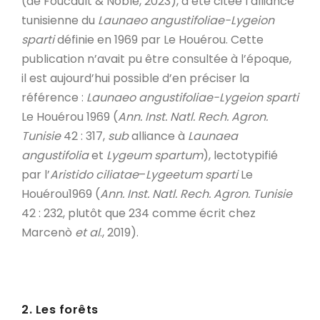
(de Foucault & Noble, 2023), a été citée l’alliance
tunisienne du
Launaeo angustifoliae-Lygeion
sparti
définie en 1969 par Le Houérou. Cette
publication n’avait pu être consultée à l’époque,
il est aujourd’hui possible d’en préciser la
référence :
Launaeo angustifoliae-Lygeion sparti
Le Houérou 1969 (
Ann. Inst. Natl. Rech. Agron.
Tunisie
42 : 317,
sub
alliance à
Launaea
angustifolia
et
Lygeum spartum
), lectotypifié
par l’
Aristido
ciliatae
–
Lygeetum sparti
Le
Houérou1969 (
Ann. Inst. Natl. Rech. Agron. Tunisie
42 : 232, plutôt que 234 comme écrit chez
Marcenò
et al
., 2019).
2. Les forêts