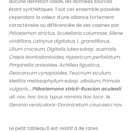
aucune définition valide, les données sources
étant synthétiques. Tout cet ensemble possède
cependant la valeur d’une alliance fortement
caractérisée ou différenciée de ses voisines par
Ptilostemon strictus
,
Scutellaria columnae
,
Silene
viridiflora
,
Lathyrus digitatus
,
L. grandiflorus
,
Lilium croceum
,
Digitalis lutea
subsp.
australis
,
Crepis leontodontoides
,
Hypericum perfoliatum
,
Pimpinella anisoides
,
Achillea ligustica
,
Geocaryum cynapioides
,
Teucrium siculum
,
Melittis melissophyllum
subsp.
albidum
,
Primula
vulgaris
…,
Ptilostemono stricti-Ruscion aculeati
all. nov. hoc loco
,
typus nominis hoc loco
: le
Geranio versicoloris-Doronicetum caucasici
nov.
Le petit tableau 6 est relatif à de rares