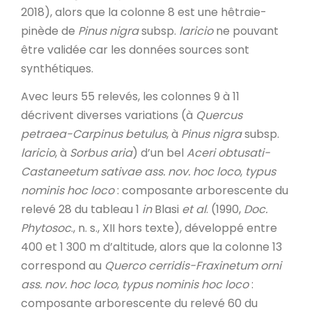
2018), alors que la colonne 8 est une hêtraie-
pinède de
Pinus nigra
subsp.
laricio
ne pouvant
être validée car les données sources sont
synthétiques.
Avec leurs 55 relevés, les colonnes 9 à 11
décrivent diverses variations (à
Quercus
petraea-Carpinus betulus
, à
Pinus nigra
subsp.
laricio
, à
Sorbus aria
) d’un bel
Aceri obtusati-
Castaneetum sativae
ass. nov. hoc loco
,
typus
nominis hoc loco
: composante arborescente du
relevé 28 du tableau 1
in
Blasi
et al
. (1990,
Doc.
Phytosoc
., n. s., XII hors texte), développé entre
400 et 1 300 m d’altitude, alors que la colonne 13
correspond au
Querco cerridis-Fraxinetum orni
ass. nov. hoc loco
,
typus nominis hoc loco
:
composante arborescente du relevé 60 du