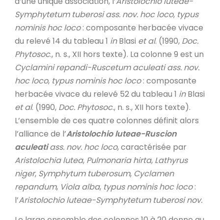
d’une unique association, l’
Aristolochio
luteae-
Symphytetum tuberosi
ass. nov. hoc loco
,
typus
nominis hoc loco
: composante herbacée vivace
du relevé 14 du tableau 1
in
Blasi
et al
. (1990,
Doc.
Phytosoc
., n. s., XII hors texte). La colonne 9 est un
Cyclamini repandi-Ruscetum aculeati ass. nov.
hoc loco
,
typus nominis hoc loco
: composante
herbacée vivace du relevé 52 du tableau 1
in
Blasi
et al
. (1990,
Doc. Phytosoc
., n. s., XII hors texte).
L’ensemble de ces quatre colonnes définit alors
l’alliance de l’
Aristolochio
luteae-Ruscion
aculeati
ass. nov. hoc loco
, caractérisée par
Aristolochia lutea
,
Pulmonaria hirta
,
Lathyrus
niger
,
Symphytum tuberosum
,
Cyclamen
repandum
,
Viola alba
,
typus nominis hoc loco
:
l’
Aristolochio
luteae-Symphytetum tuberosi
nov.
Le large ensemble des colonnes 10 à 20 donne au