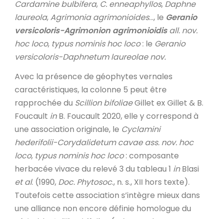
Cardamine bulbifera
,
C. enneaphyllos
,
Daphne
laureola
,
Agrimonia agrimonioides
…, le
Geranio
versicoloris-Agrimonion agrimonioidis
all. nov.
hoc loco
,
typus nominis hoc loco
: le
Geranio
versicoloris-Daphnetum laureolae nov.
Avec la présence de géophytes vernales
caractéristiques, la colonne 5 peut être
rapprochée du
Scillion bifoliae
Gillet ex Gillet & B.
Foucault
in
B. Foucault 2020, elle y correspond à
une association originale, le
Cyclamini
hederifolii-Corydalidetum cavae ass. nov. hoc
loco
,
typus nominis hoc loco
: composante
herbacée vivace du relevé 3 du tableau 1
in
Blasi
et al
. (1990,
Doc. Phytosoc
., n. s., XII hors texte).
Toutefois cette association s’intègre mieux dans
une alliance non encore définie homologue du