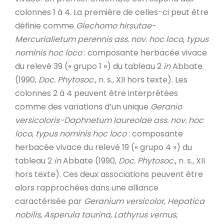
colonnes 1 à 4. La première de celles-ci peut être
définie comme
Glechomo hirsutae-
Mercurialietum perennis
ass. nov. hoc loco
,
typus
nominis hoc loco
: composante herbacée vivace
du relevé 39 (« grupo 1 ») du tableau 2
in
Abbate
(1990,
Doc. Phytosoc
., n. s., XII hors texte). Les
colonnes 2 à 4 peuvent être interprétées
comme des variations d’un unique
Geranio
versicoloris-Daphnetum laureolae ass. nov. hoc
loco
,
typus nominis hoc loco
: composante
herbacée vivace du relevé 19 (« grupo 4 ») du
tableau 2
in
Abbate (1990,
Doc. Phytosoc
., n. s., XII
hors texte). Ces deux associations peuvent être
alors rapprochées dans une alliance
caractérisée par
Geranium versicolor
,
Hepatica
nobilis
,
Asperula taurina
,
Lathyrus vernus
,