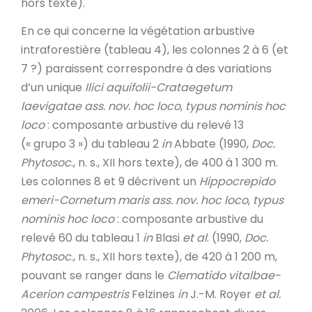
hors texte).
En ce qui concerne la végétation arbustive
intraforestière (tableau 4), les colonnes 2 à 6 (et
7 ?) paraissent correspondre à des variations
d’un unique
Ilici aquifolii-Crataegetum
laevigatae ass. nov. hoc loco
,
typus nominis hoc
loco
: composante arbustive du relevé 13
(« grupo 3 ») du tableau 2
in
Abbate (1990,
Doc.
Phytosoc
., n. s., XII hors texte), de 400 à 1 300 m.
Les colonnes 8 et 9 décrivent un
Hippocrepido
emeri-Cornetum maris
ass. nov. hoc loco
,
typus
nominis hoc loco
: composante arbustive du
relevé 60 du tableau 1
in
Blasi
et al
. (1990,
Doc.
Phytosoc
., n. s., XII hors texte), de 420 à 1 200 m,
pouvant se ranger dans le
Clematido vitalbae-
Acerion campestris
Felzines
in
J.-M. Royer
et al.