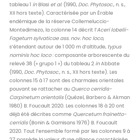
tableau 1
in
Blasi
et al
. (1990,
Doc. Phytosoc
., n. s.,
XII hors texte). Caractérisée par un Érable
endémique de la réserve Collemeluccio-
Montedimezo, la colonne 14 décrit l’
Aceri lobelii-
Fagetum sylvaticae
ass. nov. hoc loco
,
s’étendant autour de 1 000 m d’altitude,
typus
nominis hoc loco
: composante arborescente du
relevé 38 (« grupo 1 ») du tableau 2
in
Abbate
(1990,
Doc. Phytosoc
., n. s., XII hors texte). Les
colonnes 15 à 17 sont des charmaies orientales
pouvant se rattacher au
Querco cerridis-
Carpinetum orientalis
(Quézel, Barbero & Akman
1980) B. Foucault 2020. Les colonnes 18 à 20 ont
déjà été décrites comme
Quercetum frainetto-
cerridis
(Bonin & Gamisans 1976) B. Foucault
2020. Tout l’ensemble formé par les colonnes 9 à
27 possède la valeur d’une alliance caractérisée