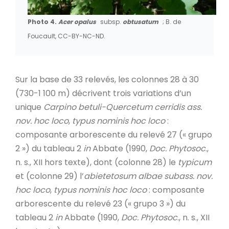
Photo 4.
Acer opalus
subsp.
obtusatum
; B. de
Foucault, CC-BY-NC-ND.
Sur la base de 33 relevés, les colonnes 28 à 30
(730-1 100 m) décrivent trois variations d’un
unique
Carpino betuli-Quercetum cerridis ass.
nov. hoc loco
,
typus nominis hoc loco
:
composante arborescente du relevé 27 (« grupo
2 ») du tableau 2
in
Abbate (1990,
Doc. Phytosoc
.,
n. s., XII hors texte), dont (colonne 28) le
typicum
et (colonne 29) l’
abietetosum albae subass. nov.
hoc loco
,
typus nominis hoc loco
: composante
arborescente du relevé 23 (« grupo 3 ») du
tableau 2
in
Abbate (1990,
Doc. Phytosoc
., n. s., XII