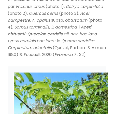
par
Fraxinus ornus
(photo 1),
Ostrya carpinifolia
(photo 2),
Quercus cerris
(photo 3),
Acer
campestre
,
A. opalus
subsp.
obtusatum
(photo
4),
Sorbus torminalis
,
S. domestica
, l’
Aceri
obtusati-Quercion cerridis
all. nov. hoc loco
,
typus nominis hoc loco
: le
Querco cerridis-
Carpinetum orientalis
(Quézel, Barbero & Akman
1980) B. Foucault 2020 (
Evaxiana
7 : 32).