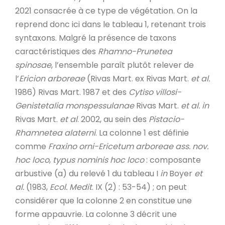
2021 consacrée à ce type de végétation. On la
reprend donc ici dans le tableau 1, retenant trois
syntaxons. Malgré la présence de taxons
caractéristiques des
Rhamno-Prunetea
spinosae
, l’ensemble paraît plutôt relever de
l’
Ericion
arboreae
(Rivas Mart. ex Rivas Mart.
et al.
1986) Rivas Mart. 1987 et des
Cytiso villosi-
Genistetalia monspessulanae
Rivas Mart.
et al.
in
Rivas Mart.
et al
. 2002, au sein des
Pistacio-
Rhamnetea alaterni
. La colonne 1 est définie
comme
Fraxino orni-Ericetum arboreae ass. nov.
hoc loco
,
typus nominis hoc loco
: composante
arbustive (a) du relevé 1 du tableau I
in
Boyer
et
al.
(1983,
Ecol. Medit
. IX (2) : 53-54) ; on peut
considérer que la colonne 2 en constitue une
forme appauvrie. La colonne 3 décrit une