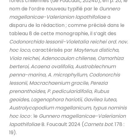
forêts chiliennes (de Foucault, 2024b), en p. 20, le
nom de l’ordre nouveau typifié par le
Gunnero
magellanicae-Valerianion lapathifoliae
a
disparu de la rédaction ; comme précisé dans le
tableau 8 de cette monographie, il s’agit des
Codonorchido lessonii-Violetalia reichei ord. nov.
hoc loco
, caractérisés par
Maytenus disticha
,
Viola reichei
,
Adenocaulon chilense
,
Osmorhiza
berteroi
,
Acaena ovalifolia
,
Austroblechnum
penna-marina
,
A. microphyllum
,
Codonorchis
lessonii
,
Macrachaenium gracile
,
Perezia
prenanthoides
,
P. pedicularidifolia
,
Rubus
geoides
,
Lagenophora hariotii
,
Gavilea lutea
,
Austrolycopodium magellanicum
,
typus nominis
hoc loco
: le
Gunnero magellanicae-Valerianion
lapathifoliae
B. Foucault 2024 (
Carnets bot
. 178 :
19).