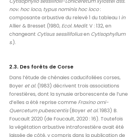
Cytisophyllo sessilifolii-Loniceretum xylostei
ass.
nov. hoc loco
,
typus nominis hoc loco
:
composante arbustive du relevé 1 du tableau I
in
Allier & Bresset (1980,
Ecol. Medit
. V : 132, en
changeant
Cytisus sessilifolius
en
Cytisophyllum
s
.).
2.3. Des forêts de Corse
Dans l’étude de chênaies caducifoliées corses,
Boyer
et al.
(1983) décrivent trois associations
forestières, dont la synusie arborescente de l’une
d’elles a été reprise comme
Fraxino orni-
Quercetum pubescentis
(Boyer
et al.
1983) B.
Foucault 2020 (de Foucault, 2020 : 16). Toutefois
la végétation arbustive intraforestière avait été
laissée de côté, y compris dans la publication de