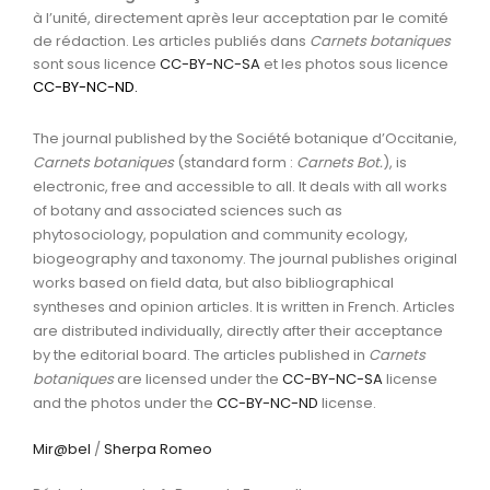
à l’unité, directement après leur acceptation par le comité
de rédaction. Les articles publiés dans
Carnets botaniques
sont sous licence
CC-BY-NC-SA
et les photos sous licence
CC-BY-NC-ND
.
The journal published by the Société botanique d’Occitanie,
Carnets botaniques
(standard form :
Carnets Bot.
), is
electronic, free and accessible to all. It deals with all works
of botany and associated sciences such as
phytosociology, population and community ecology,
biogeography and taxonomy. The journal publishes original
works based on field data, but also bibliographical
syntheses and opinion articles. It is written in French. Articles
are distributed individually, directly after their acceptance
by the editorial board. The articles published in
Carnets
botaniques
are licensed under the
CC-BY-NC-SA
license
and the photos under the
CC-BY-NC-ND
license.
Mir@bel
/
Sherpa Romeo