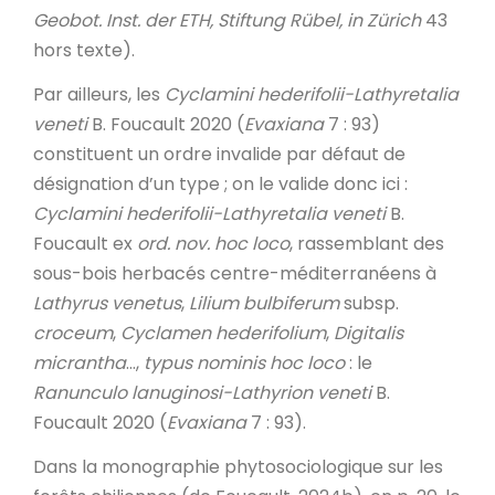
Geobot. Inst. der ETH, Stiftung Rübel, in Zürich
43
hors texte).
Par ailleurs, les
Cyclamini hederifolii-Lathyretalia
veneti
B. Foucault 2020 (
Evaxiana
7 : 93)
constituent un ordre invalide par défaut de
désignation d’un type ; on le valide donc ici :
Cyclamini hederifolii-Lathyretalia veneti
B.
Foucault ex
ord. nov. hoc loco
, rassemblant des
sous-bois herbacés centre-méditerranéens à
Lathyrus venetus
,
Lilium bulbiferum
subsp.
croceum
,
Cyclamen hederifolium
,
Digitalis
micrantha
…,
typus nominis hoc loco
: le
Ranunculo lanuginosi-Lathyrion veneti
B.
Foucault 2020 (
Evaxiana
7 : 93).
Dans la monographie phytosociologique sur les