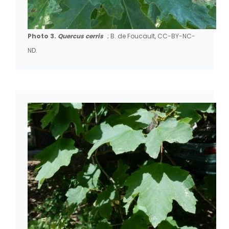
Photo 3.
Quercus cerris
; B. de Foucault, CC-BY-NC-
ND.