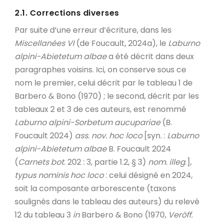
2.1. Corrections diverses
Par suite d’une erreur d’écriture, dans les
Miscellanées VI
(de Foucault, 2024a), le
Laburno
alpini-Abietetum albae
a été décrit dans deux
paragraphes voisins. Ici, on conserve sous ce
nom le premier, celui décrit par le tableau 1 de
Barbero & Bono (1970) ; le second, décrit par les
tableaux 2 et 3 de ces auteurs, est renommé
Laburno alpini-Sorbetum aucupariae
(B.
Foucault 2024)
ass. nov. hoc loco
[syn. :
Laburno
alpini-Abietetum albae
B. Foucault 2024
(
Carnets bot
. 202 : 3, partie 1.2, § 3)
nom. illeg
.],
typus nominis hoc loco
: celui désigné en 2024,
soit la composante arborescente (taxons
soulignés dans le tableau des auteurs) du relevé
12 du tableau 3
in
Barbero & Bono (1970,
Veröff.