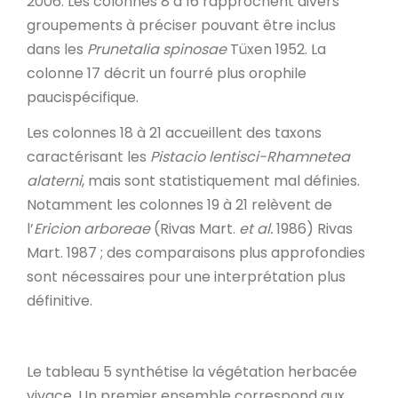
2006. Les colonnes 8 à 16 rapprochent divers
groupements à préciser pouvant être inclus
dans les
Prunetalia spinosae
Tüxen 1952. La
colonne 17 décrit un fourré plus orophile
paucispécifique.
Les colonnes 18 à 21 accueillent des taxons
caractérisant les
Pistacio lentisci-Rhamnetea
alaterni
, mais sont statistiquement mal définies.
Notamment les colonnes 19 à 21 relèvent de
l’
Ericion
arboreae
(Rivas Mart.
et al.
1986) Rivas
Mart. 1987 ; des comparaisons plus approfondies
sont nécessaires pour une interprétation plus
définitive.
Le tableau 5 synthétise la végétation herbacée
vivace. Un premier ensemble correspond aux