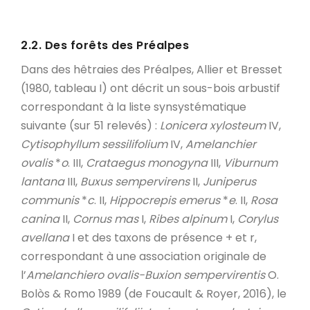
2.2. Des forêts des Préalpes
Dans des hêtraies des Préalpes, Allier et Bresset
(1980, tableau I) ont décrit un sous-bois arbustif
correspondant à la liste synsystématique
suivante (sur 51 relevés) :
Lonicera xylosteum
IV,
Cytisophyllum sessilifolium
IV,
Amelanchier
ovalis
*
o
. III,
Crataegus monogyna
III,
Viburnum
lantana
III,
Buxus sempervirens
II,
Juniperus
communis
*
c
. II,
Hippocrepis emerus
*
e
. II,
Rosa
canina
II,
Cornus mas
I,
Ribes alpinum
I,
Corylus
avellana
I et des taxons de présence + et r,
correspondant à une association originale de
l’
Amelanchiero
ovalis-Buxion sempervirentis
O.
Bolòs & Romo 1989 (de Foucault & Royer, 2016), le