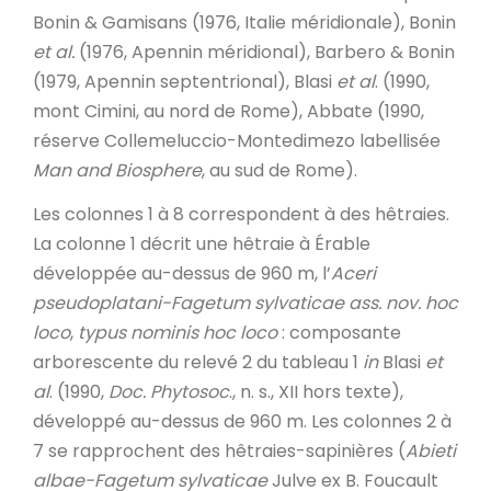
Bonin & Gamisans (1976, Italie méridionale), Bonin
et al.
(1976, Apennin méridional), Barbero & Bonin
(1979, Apennin septentrional), Blasi
et al
. (1990,
mont Cimini, au nord de Rome), Abbate (1990,
réserve Collemeluccio-Montedimezo labellisée
Man and Biosphere
, au sud de Rome).
Les colonnes 1 à 8 correspondent à des hêtraies.
La colonne 1 décrit une hêtraie à Érable
développée au-dessus de 960 m, l’
Aceri
pseudoplatani-Fagetum sylvaticae ass. nov. hoc
loco
,
typus nominis hoc loco
: composante
arborescente du relevé 2 du tableau 1
in
Blasi
et
al
. (1990,
Doc. Phytosoc
., n. s., XII hors texte),
développé au-dessus de 960 m. Les colonnes 2 à
7 se rapprochent des hêtraies-sapinières (
Abieti
albae-Fagetum sylvaticae
Julve ex B. Foucault