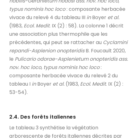
nobilis-Geranietum nodosi ass. nov. hoc loco
,
typus nominis hoc loco
: composante herbacée
vivace du relevé 4 du tableau III
in
Boyer
et al.
(1983,
Ecol. Medit
. IX (2) : 58). La colonne 1 décrit
une association plus thermophile que les
précédentes, qui peut se rattacher au
Cyclamini
repandi-Asplenion onopteridis
B. Foucault 2020,
le
Pulicario odorae-Asplenietum onopteridis ass.
nov. hoc loco
,
typus nominis hoc loco
:
composante herbacée vivace du relevé 2 du
tableau I
in
Boyer
et al.
(1983,
Ecol. Medit
. IX (2) :
53-54).
2.4. Des forêts italiennes
Le tableau 3 synthétise la végétation
arborescente de forêts italiennes décrites par