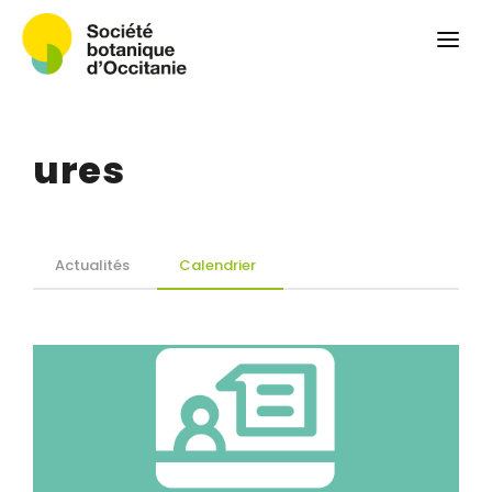
Qui sommes-nous ?
Revue
Carnets botaniques
ures
Colloque
Convergences botaniques
Herbier PCPR
Actualités
Calendrier
Ressources
Actualités et calendrier
Contact