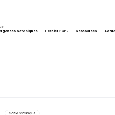
que
ergences botaniques
Herbier PCPR
Ressources
Actua
Sortie botanique