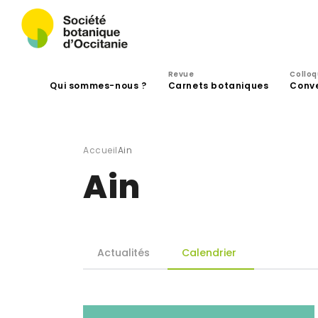
Revue
Collo
Qui sommes-nous ?
Carnets botaniques
Conv
Accueil
Ain
Ain
Actualités
Calendrier