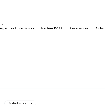
que
ergences botaniques
Herbier PCPR
Ressources
Actua
Sortie botanique