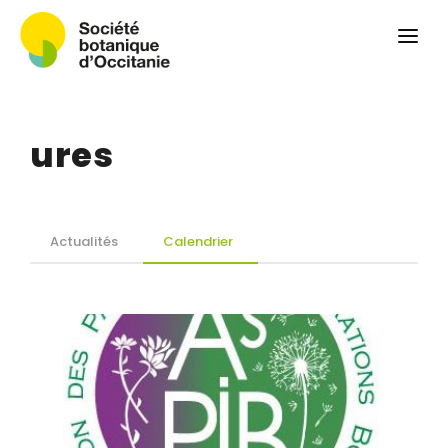
Qui sommes-nous ?
Revue
Carnets botaniques
ures
Colloque
Convergences botaniques
Herbier PCPR
Actualités
Calendrier
Ressources
Actualités et calendrier
Contact