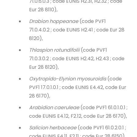
71.0.6.0.3 ; code EUNIS H2.31, H2.32 ; code
Eur 28 8110),
Drabion hoppeanae
(code PVF1
71.0.4.0.2 ; code EUNIS H2.41 ; code Eur 28
8120),
Thlaspion rotundifolii
(code PVF1
71.0.3.0.2 ; code EUNIS H2.42, H2.43 ; code
Eur 28 8120),
Oxytropido-Elynion myosuroidis
(code
PVF1 17.0.1.0.1 ; code EUNIS E4.42, code Eur
28 6170),
Arabidion caeruleae
(code PVF1 61.0.1.0.1 ;
code EUNIS E4.12, F2.12, code Eur 28 6170),
Salicion herbaceae
(code PVF1 61.0.2.0.1 ;
code EUNIS E4.11, F2.11 ; code Eur 28 6150).