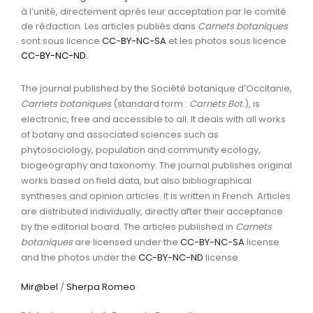
à l’unité, directement après leur acceptation par le comité
de rédaction. Les articles publiés dans
Carnets botaniques
sont sous licence
CC-BY-NC-SA
et les photos sous licence
CC-BY-NC-ND
.
The journal published by the Société botanique d’Occitanie,
Carnets botaniques
(standard form :
Carnets Bot.
), is
electronic, free and accessible to all. It deals with all works
of botany and associated sciences such as
phytosociology, population and community ecology,
biogeography and taxonomy. The journal publishes original
works based on field data, but also bibliographical
syntheses and opinion articles. It is written in French. Articles
are distributed individually, directly after their acceptance
by the editorial board. The articles published in
Carnets
botaniques
are licensed under the
CC-BY-NC-SA
license
and the photos under the
CC-BY-NC-ND
license.
Mir@bel
/
Sherpa Romeo