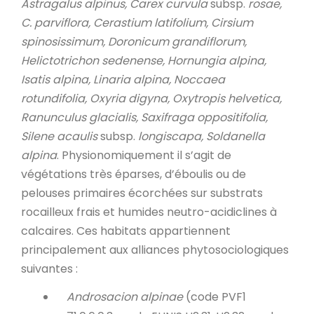
Astragalus alpinus, Carex curvula
subsp.
rosae,
C. parviflora, Cerastium latifolium, Cirsium
spinosissimum, Doronicum grandiflorum,
Helictotrichon sedenense, Hornungia alpina,
Isatis alpina, Linaria alpina, Noccaea
rotundifolia, Oxyria digyna, Oxytropis helvetica,
Ranunculus glacialis, Saxifraga oppositifolia,
Silene acaulis
subsp.
longiscapa, Soldanella
alpina
. Physionomiquement il s’agit de
végétations très éparses, d’éboulis ou de
pelouses primaires écorchées sur substrats
rocailleux frais et humides neutro-acidiclines à
calcaires. Ces habitats appartiennent
principalement aux alliances phytosociologiques
suivantes :
Androsacion alpinae
(code PVF1