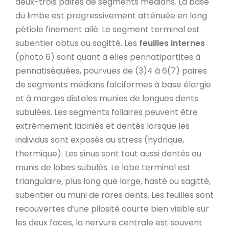
deux-trois paires de segments médians. La base
du limbe est progressivement atténuée en long
pétiole finement ailé. Le segment terminal est
subentier obtus ou sagitté. Les
feuilles internes
(photo 6) sont quant à elles pennatipartites à
pennatiséquées, pourvues de (3)4 à 6(7) paires
de segments médians falciformes à base élargie
et à marges distales munies de longues dents
subulées. Les segments foliaires peuvent être
extrêmement laciniés et dentés lorsque les
individus sont exposés au stress (hydrique,
thermique). Les sinus sont tout aussi dentés ou
munis de lobes subulés. Le lobe terminal est
triangulaire, plus long que large, hasté ou sagitté,
subentier ou muni de rares dents. Les feuilles sont
recouvertes d’une pilosité courte bien visible sur
les deux faces, la nervure centrale est souvent