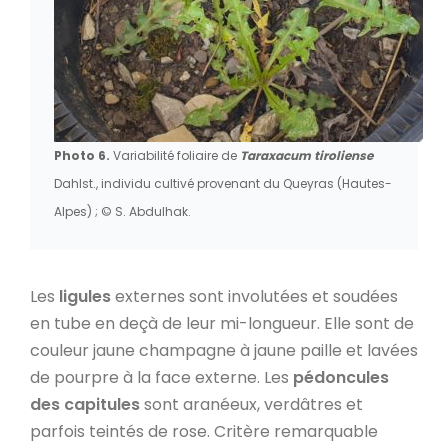
Photo 6.
Variabilité foliaire de
Taraxacum tiroliense
Dahlst., individu cultivé provenant du Queyras (Hautes-
Alpes) ; © S. Abdulhak.
Les
ligules
externes sont involutées et soudées
en tube en deçà de leur mi-longueur. Elle sont de
couleur jaune champagne à jaune paille et lavées
de pourpre à la face externe. Les
pédoncules
des capitules
sont aranéeux, verdâtres et
parfois teintés de rose. Critère remarquable