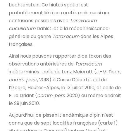
Liechtenstein. Ce hiatus spatial est
probablement lié à sa rareté, mais aussi aux
confusions possibles avec
Taraxacum
cucullatum
Dahlst. et à la méconnaissance
générale du genre
Taraxacum
dans les Alpes
françaises.
Ainsi nous pouvons rapporter à ce taxon des
observations antérieures de
Taraxacum
indéterminés : celle de Lenz Meierott (J.-M. Tison,
comm. pers
., 2018) à Casse Déserte, col de
l’Izoard, Hautes-Alpes, le 13 juillet 2010, et celle de
F. Le Driant (
comm. pers
. 2020) au même endroit
le 29 juin 2010.
Aujourd’hui, ce pissenlit endémique alpin n’est
connu que de sept localités françaises (carte 1)
situées dans le Queyras (Hautes-Alpes) et