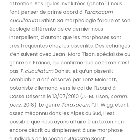
attention. Ses ligules involutées (photo 1) nous
font penser de prime abord à
Taraxacum
cucullatum
Dahlst
.
Sa morphologie foliaire et son
écologie différente de ce dernier nous
interpellent, d’autant que les morphoses sont
très fréquentes chez les pissenlits. Des échanges
s’en suivent avec Jean-Marc Tison, spécialiste du
genre en France, qui confirme que ce taxon n’est
pas
T. cucullatum
Dahlst. et qu’un pissenlit
semblable a été observé par Lenz Meierott,
botaniste allemand, vers le col de l’Izoard à
Casse Déserte le 13/07/2010 (J.-M. Tison,
comm.
pers.,
2018). Le genre
Taraxacum
F.H. Wigg. étant
assez méconnu dans les Alpes du Sud, il est
possible que nous ayons affaire à un taxon non
encore décrit ou simplement à une morphose
d’individus de la section
Alpestria
Soest.