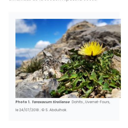
Photo 1.
Taraxacum tiroliense
Dahlts., Uvernet-Fours,
le 24/07/2018 ; © S. Abdulhak.