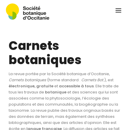
Qui sommes-nous ?
Revue
Carnets botaniques
Carnets
Colloque
Convergences botaniques
botaniques
Herbier PCPR
La revue portée par la Société botanique d’Occitanie,
Ressources
Carnets botaniques
(forme standard :
Carnets Bot.
), est
électronique, gratuite
et
accessible à tous
. Elle traite de
Actualités et calendrier
tous les travaux de
botanique
et des sciences qui lui sont
associées comme la phytosociologie, l’écologie des
Contact
populations et des communautés, la biogéographie ou la
taxonomie. La revue publie des travaux originaux basés sur
des données de terrain, mais également des synthèses
bibliographiques, ainsi que des articles d’opinion. Elle est
écrite en
langue
française
. La diffusion des articles se fait