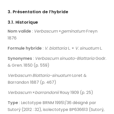
3. Présentation de l’hybride
3.1. Historique
Nom valide
:
Verbascum
×
geminatum
Freyn
1876
Formule hybride
:
V. blattaria
L. ×
V. sinuatum
L.
Synonymes
:
Verbascum sinuato-Blattaria
Godr.
& Gren. 1850 (p. 559)
Verbascum Blattario-sinuatum
Loret &
Barrandon 1887 (p. 467)
Verbascum
×
barrandonii
Rouy 1909 (p. 25)
Type
: Lectotype BRNM 19951/36 désigné par
Sutorý (2012 : 32), isolectotype BP636613 (Sutorý,