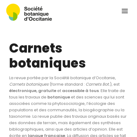
Qui sommes-nous ?
Revue
Carnets botaniques
Carnets
Colloque
Convergences botaniques
botaniques
Herbier PCPR
La revue portée par la Société botanique d’Occitanie,
Ressources
Carnets botaniques
(forme standard :
Carnets Bot.
), est
électronique, gratuite
et
accessible à tous
. Elle traite de
Actualités et calendrier
tous les travaux de
botanique
et des sciences qui lui sont
associées comme la phytosociologie, l’écologie des
Contact
populations et des communautés, la biogéographie ou la
taxonomie. La revue publie des travaux originaux basés sur
des données de terrain, mais également des synthèses
bibliographiques, ainsi que des articles d’opinion. Elle est
écrite en
langue
française
. La diffusion des articles se fait