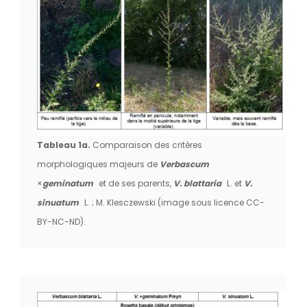
Tableau 1a.
Comparaison des critères
morphologiques majeurs de
Verbascum
×
geminatum
et de ses parents,
V. blattaria
L. et
V.
sinuatum
L. ; M. Klesczewski (image sous licence CC-
BY-NC-ND).