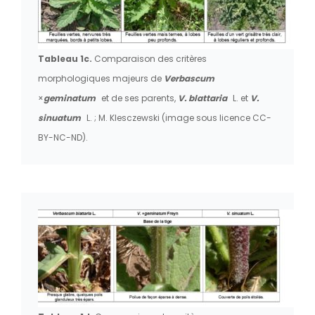
Tableau 1c.
Comparaison des critères
morphologiques majeurs de
Verbascum
×
geminatum
et de ses parents,
V. blattaria
L. et
V.
sinuatum
L. ; M. Klesczewski (image sous licence CC-
BY-NC-ND).