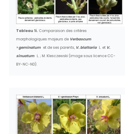
Tableau 1i.
Comparaison des critères
morphologiques majeurs de
Verbascum
×
geminatum
et de ses parents,
V. blattaria
L. et
V.
sinuatum
L. ; M. Klesczewski (image sous licence CC-
BY-NC-ND).