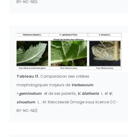
BY-NC-ND).
Tableau 1f.
Comparaison des critères
morphologiques majeurs de
Verbascum
×
geminatum
et de ses parents,
V. blattaria
L. et
V.
sinuatum
L. ; M. Klesczewski (image sous licence CC-
BY-NC-ND).