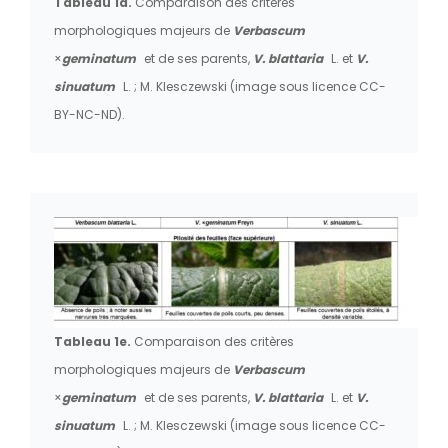
Tableau 1d.
Comparaison des critères
morphologiques majeurs de
Verbascum
×
geminatum
et de ses parents,
V. blattaria
L. et
V.
sinuatum
L. ; M. Klesczewski (image sous licence CC-
BY-NC-ND).
Tableau 1e.
Comparaison des critères
morphologiques majeurs de
Verbascum
×
geminatum
et de ses parents,
V. blattaria
L. et
V.
sinuatum
L. ; M. Klesczewski (image sous licence CC-