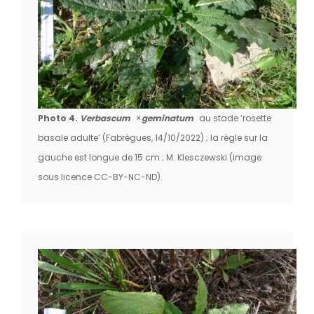
Photo 4.
Verbascum
×
geminatum
au stade ‘rosette
basale adulte’ (Fabrègues, 14/10/2022) ; la règle sur la
gauche est longue de 15 cm ; M. Klesczewski (image
sous licence CC-BY-NC-ND).