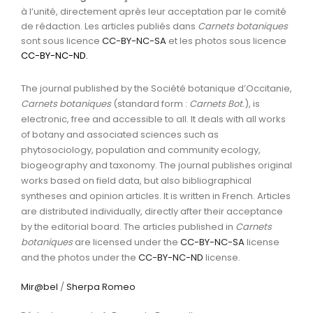
à l’unité, directement après leur acceptation par le comité
de rédaction. Les articles publiés dans
Carnets botaniques
sont sous licence
CC-BY-NC-SA
et les photos sous licence
CC-BY-NC-ND
.
The journal published by the Société botanique d’Occitanie,
Carnets botaniques
(standard form :
Carnets Bot.
), is
electronic, free and accessible to all. It deals with all works
of botany and associated sciences such as
phytosociology, population and community ecology,
biogeography and taxonomy. The journal publishes original
works based on field data, but also bibliographical
syntheses and opinion articles. It is written in French. Articles
are distributed individually, directly after their acceptance
by the editorial board. The articles published in
Carnets
botaniques
are licensed under the
CC-BY-NC-SA
license
and the photos under the
CC-BY-NC-ND
license.
Mir@bel
/
Sherpa Romeo