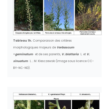
Tableau 1h.
Comparaison des critères
morphologiques majeurs de
Verbascum
×
geminatum
et de ses parents,
V. blattaria
L. et
V.
sinuatum
L. ; M. Klesczewski (image sous licence CC-
BY-NC-ND).