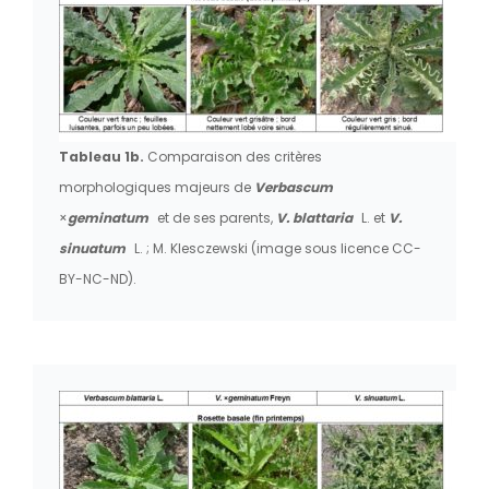
Tableau 1b.
Comparaison des critères
morphologiques majeurs de
Verbascum
×
geminatum
et de ses parents,
V. blattaria
L. et
V.
sinuatum
L. ; M. Klesczewski (image sous licence CC-
BY-NC-ND).