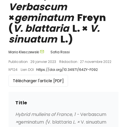
Verbascum
×
geminatum
Freyn
(
V. blattaria
L. ×
V.
sinuatum
L.)
Mario Klesczewski
Sofia Rossi
Publication : 29 janvier 2023
Rédaction : 27 novembre 2022
N°124
Lien DOI :
https://doi.org/10.34971/64ZY-F092
Télécharger l'article
[PDF]
Title
Hybrid mulleins of France, 1 -
Verbascum
×
geminatum
(
V. blattaria
L. ×
V. sinuatum