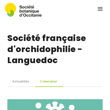
Qui sommes-nous ?
Revue
Carnets botaniques
Société française
Colloque
Convergences botaniques
d'orchidophilie -
Herbier PCPR
Languedoc
Ressources
Actualités et calendrier
Actualités
Calendrier
Contact