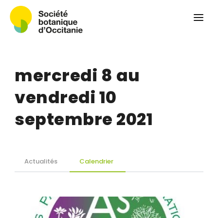
Qui sommes-nous ?
Revue
Carnets botaniques
mercredi 8 au
Colloque
Convergences botaniques
vendredi 10
Herbier PCPR
septembre 2021
Ressources
Actualités et calendrier
Actualités
Calendrier
Contact