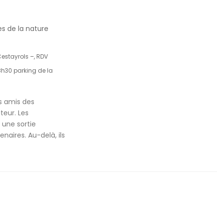
es de la nature
estayrols –, RDV
8h30 parking de la
es amis des
teur. Les
 une sortie
naires. Au-delà, ils