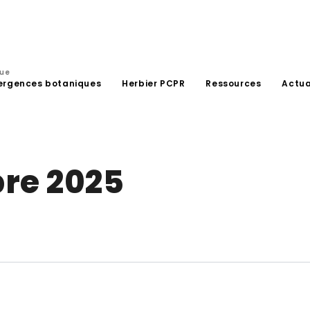
que
ergences botaniques
Herbier PCPR
Ressources
Actua
bre 2025