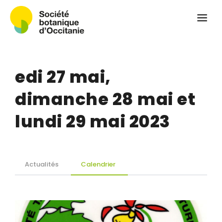
Qui sommes-nous ?
Revue
Carnets botaniques
edi 27 mai,
Colloque
Convergences botaniques
dimanche 28 mai et
Herbier PCPR
lundi 29 mai 2023
Ressources
Actualités et calendrier
Actualités
Calendrier
Contact