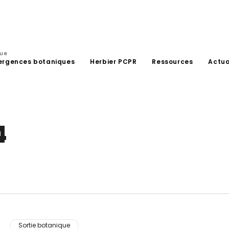
que
ergences botaniques
Herbier PCPR
Ressources
Actua
4
Sortie botanique