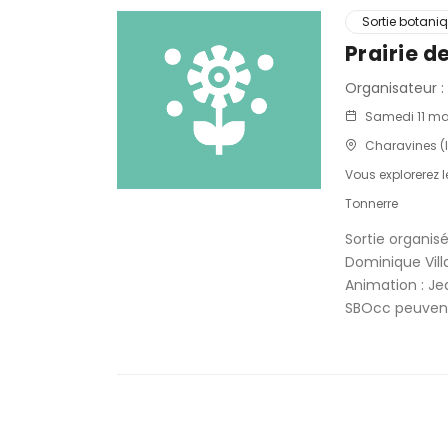
Sortie botani
Prairie d
Organisateur :
Samedi 11 ma
Charavines (I
Vous explorerez 
Tonnerre
Sortie organis
Dominique Vill
Animation : Je
SBOcc peuvent 