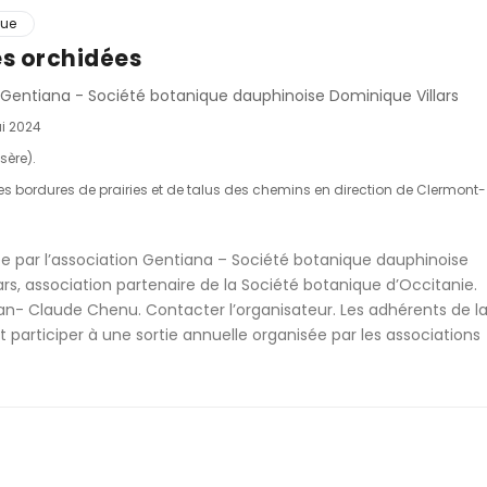
que
es orchidées
 Gentiana - Société botanique dauphinoise Dominique Villars
i 2024
sère).
les bordures de prairies et de talus des chemins en direction de Clermont-
ée par l’association Gentiana – Société botanique dauphinoise
ars, association partenaire de la Société botanique d’Occitanie.
an- Claude Chenu. Contacter l’organisateur. Les adhérents de l
participer à une sortie annuelle organisée par les associations