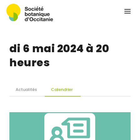
Qui sommes-nous ?
Revue
Carnets botaniques
di 6 mai 2024 à 20
Colloque
Convergences botaniques
heures
Herbier PCPR
Ressources
Actualités
Calendrier
Actualités et calendrier
Contact