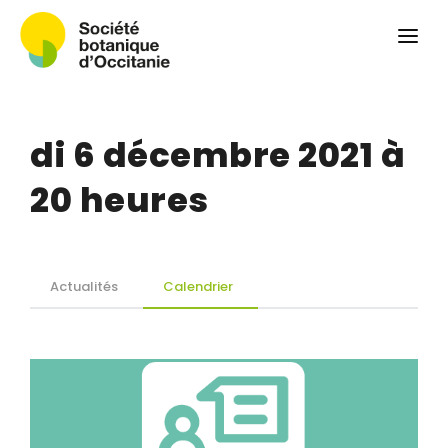
Qui sommes-nous ?
Revue
Carnets botaniques
di 6 décembre 2021 à
Colloque
Convergences botaniques
20 heures
Herbier PCPR
Ressources
Actualités
Calendrier
Actualités et calendrier
Contact