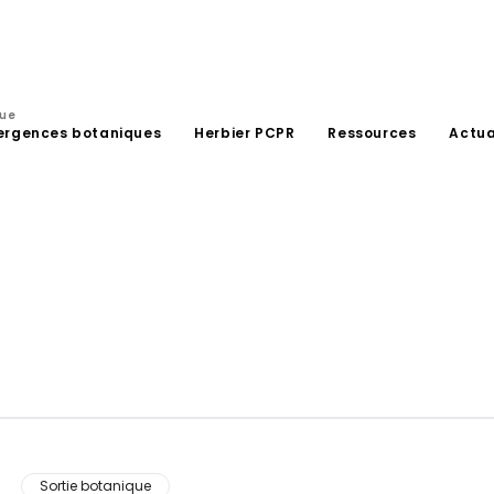
que
ergences botaniques
Herbier PCPR
Ressources
Actua
Sortie botanique