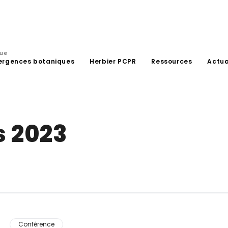
que
ergences botaniques
Herbier PCPR
Ressources
Actua
s 2023
Conférence