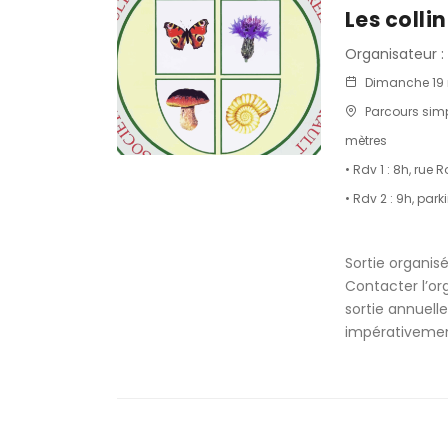
Les colli
Organisateur : 
Dimanche 19 
Parcours simp
mètres
• Rdv 1 : 8h, ru
• Rdv 2 : 9h, par
Sortie organisé
Contacter l’or
sortie annuelle
impérativemen