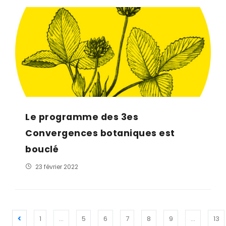
Le programme des 3es
Convergences botaniques est
bouclé
23 février 2022
1
…
5
6
7
8
9
…
13