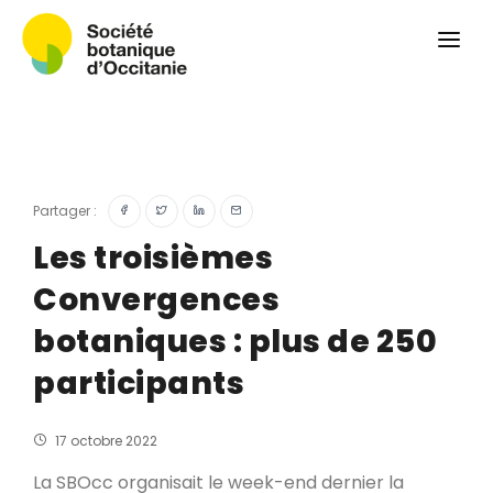
Qui sommes-nous ?
Revue
Carnets botaniques
Colloque
Convergences botaniques
Partager :
Herbier PCPR
Les troisièmes
Convergences
Ressources
botaniques : plus de 250
Actualités et calendrier
participants
Contact
17 octobre 2022
La SBOcc organisait le week-end dernier la