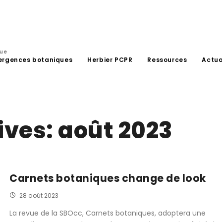
que
ergences botaniques
Herbier PCPR
Ressources
Actua
ives:
août 2023
Carnets botaniques change de look
28 août 2023
La revue de la SBOcc, Carnets botaniques, adoptera une