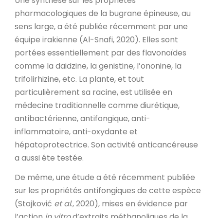
Une synthèse sur les propriétés
pharmacologiques de la bugrane épineuse, au
sens large, a été publiée récemment par une
équipe irakienne (Al-Snafi, 2020). Elles sont
portées essentiellement par des flavonoïdes
comme la daidzine, la genistine, l’ononine, la
trifolirhizine, etc. La plante, et tout
particulièrement sa racine, est utilisée en
médecine traditionnelle comme diurétique,
antibactérienne, antifongique, anti-
inflammatoire, anti-oxydante et
hépatoprotectrice. Son activité anticancéreuse
a aussi éte testée.
De même, une étude a été récemment publiée
sur les propriétés antifongiques de cette espèce
(Stojković
et al
., 2020), mises en évidence par
l’action
in vitro
d’extraits méthanoliques de la