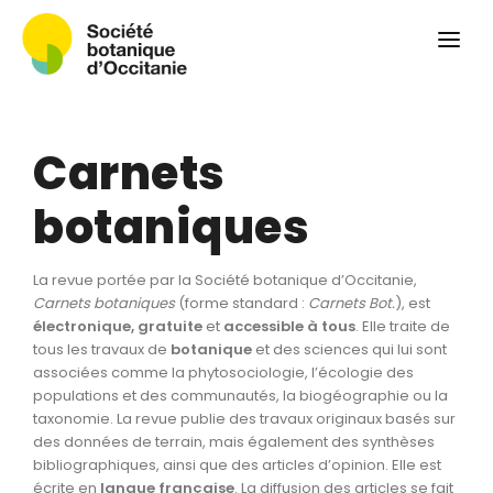
Qui sommes-nous ?
Revue
Carnets botaniques
Carnets
Colloque
Convergences botaniques
botaniques
Herbier PCPR
La revue portée par la Société botanique d’Occitanie,
Ressources
Carnets botaniques
(forme standard :
Carnets Bot.
), est
électronique, gratuite
et
accessible à tous
. Elle traite de
Actualités et calendrier
tous les travaux de
botanique
et des sciences qui lui sont
associées comme la phytosociologie, l’écologie des
Contact
populations et des communautés, la biogéographie ou la
taxonomie. La revue publie des travaux originaux basés sur
des données de terrain, mais également des synthèses
bibliographiques, ainsi que des articles d’opinion. Elle est
écrite en
langue
française
. La diffusion des articles se fait