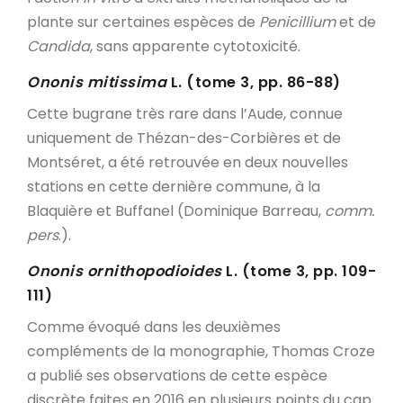
plante sur certaines espèces de
Penicillium
et de
Candida
, sans apparente cytotoxicité.
Ononis mitissima
L. (tome 3, pp. 86-88)
Cette bugrane très rare dans l’Aude, connue
uniquement de Thézan-des-Corbières et de
Montséret, a été retrouvée en deux nouvelles
stations en cette dernière commune, à la
Blaquière et Buffanel (Dominique Barreau,
comm.
pers
.).
Ononis ornithopodioides
L. (tome 3, pp. 109-
111)
Comme évoqué dans les deuxièmes
compléments de la monographie, Thomas Croze
a publié ses observations de cette espèce
discrète faites en 2016 en plusieurs points du cap