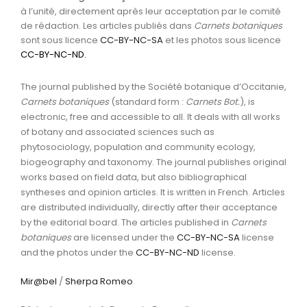
à l’unité, directement après leur acceptation par le comité
de rédaction. Les articles publiés dans
Carnets botaniques
sont sous licence
CC-BY-NC-SA
et les photos sous licence
CC-BY-NC-ND
.
The journal published by the Société botanique d’Occitanie,
Carnets botaniques
(standard form :
Carnets Bot.
), is
electronic, free and accessible to all. It deals with all works
of botany and associated sciences such as
phytosociology, population and community ecology,
biogeography and taxonomy. The journal publishes original
works based on field data, but also bibliographical
syntheses and opinion articles. It is written in French. Articles
are distributed individually, directly after their acceptance
by the editorial board. The articles published in
Carnets
botaniques
are licensed under the
CC-BY-NC-SA
license
and the photos under the
CC-BY-NC-ND
license.
Mir@bel
/
Sherpa Romeo