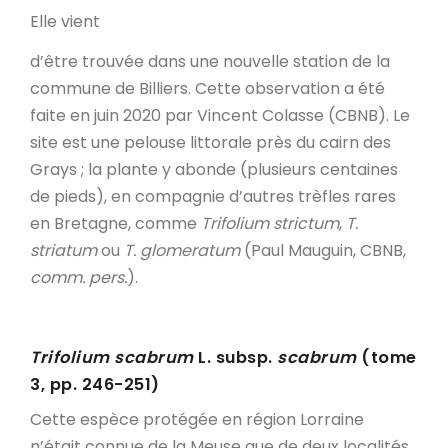
Elle vient
d’être trouvée dans une nouvelle station de la
commune de Billiers. Cette observation a été
faite en juin 2020 par Vincent Colasse (CBNB). Le
site est une pelouse littorale près du cairn des
Grays ; la plante y abonde (plusieurs centaines
de pieds), en compagnie d’autres trèfles rares
en Bretagne, comme
Trifolium strictum
,
T.
striatum
ou
T. glomeratum
(Paul Mauguin, CBNB,
comm. pers.
).
Trifolium scabrum
L. subsp.
scabrum
(tome
3, pp. 246-251)
Cette espèce protégée en région Lorraine
n’était connue de la Meuse que de deux localités,