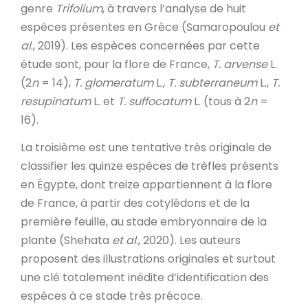
genre
Trifolium
, à travers l’analyse de huit
espèces présentes en Grèce (Samaropoulou
et
al
., 2019). Les espèces concernées par cette
étude sont, pour la flore de France,
T. arvense
L.
(2
n
= 14),
T. glomeratum
L.,
T. subterraneum
L.,
T.
resupinatum
L. et
T. suffocatum
L. (tous à 2
n
=
16).
La troisième est une tentative très originale de
classifier les quinze espèces de trèfles présents
en Égypte, dont treize appartiennent à la flore
de France, à partir des cotylédons et de la
première feuille, au stade embryonnaire de la
plante (Shehata
et al
., 2020). Les auteurs
proposent des illustrations originales et surtout
une clé totalement inédite d’identification des
espèces à ce stade très précoce.