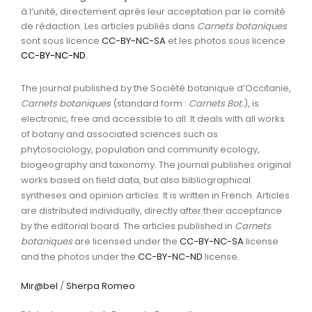
à l’unité, directement après leur acceptation par le comité
de rédaction. Les articles publiés dans
Carnets botaniques
sont sous licence
CC-BY-NC-SA
et les photos sous licence
CC-BY-NC-ND
.
The journal published by the Société botanique d’Occitanie,
Carnets botaniques
(standard form :
Carnets Bot.
), is
electronic, free and accessible to all. It deals with all works
of botany and associated sciences such as
phytosociology, population and community ecology,
biogeography and taxonomy. The journal publishes original
works based on field data, but also bibliographical
syntheses and opinion articles. It is written in French. Articles
are distributed individually, directly after their acceptance
by the editorial board. The articles published in
Carnets
botaniques
are licensed under the
CC-BY-NC-SA
license
and the photos under the
CC-BY-NC-ND
license.
Mir@bel
/
Sherpa Romeo