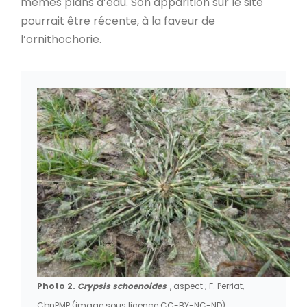
mêmes plans d’eau. Son apparition sur le site
pourrait être récente, à la faveur de
l’ornithochorie.
Photo 2.
Crypsis schoenoides
, aspect ; F. Perriat,
CbnPMP (image sous licence CC-BY-NC-ND).