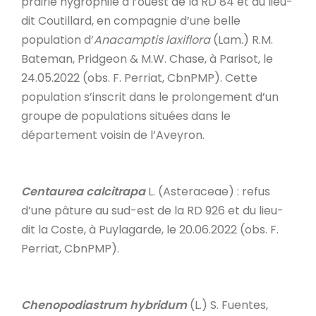
prairie hygrophile à l’ouest de la RD 84 et du lieu-
dit Coutillard, en compagnie d’une belle
population d’
Anacamptis laxiflora
(Lam.) R.M.
Bateman, Pridgeon & M.W. Chase, à Parisot, le
24.05.2022 (obs. F. Perriat, CbnPMP). Cette
population s’inscrit dans le prolongement d’un
groupe de populations situées dans le
département voisin de l’Aveyron.
Centaurea calcitrapa
L. (Asteraceae) : refus
d’une pâture au sud-est de la RD 926 et du lieu-
dit la Coste, à Puylagarde, le 20.06.2022 (obs. F.
Perriat, CbnPMP).
Chenopodiastrum hybridum
(L.) S. Fuentes,