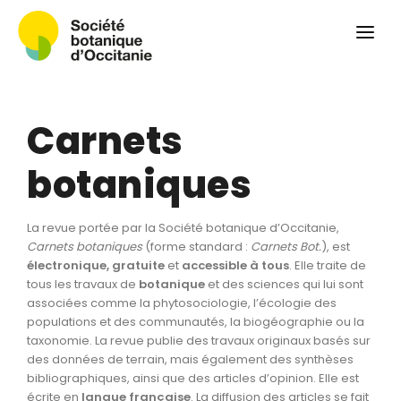
Qui sommes-nous ?
Revue
Carnets botaniques
Carnets
Colloque
Convergences botaniques
botaniques
Herbier PCPR
La revue portée par la Société botanique d’Occitanie,
Ressources
Carnets botaniques
(forme standard :
Carnets Bot.
), est
électronique, gratuite
et
accessible à tous
. Elle traite de
Actualités et calendrier
tous les travaux de
botanique
et des sciences qui lui sont
associées comme la phytosociologie, l’écologie des
Contact
populations et des communautés, la biogéographie ou la
taxonomie. La revue publie des travaux originaux basés sur
des données de terrain, mais également des synthèses
bibliographiques, ainsi que des articles d’opinion. Elle est
écrite en
langue
française
. La diffusion des articles se fait