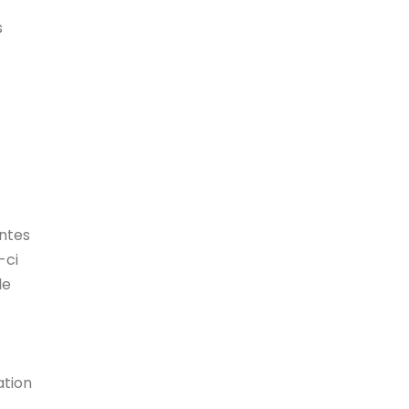
s
ntes
-ci
le
ation