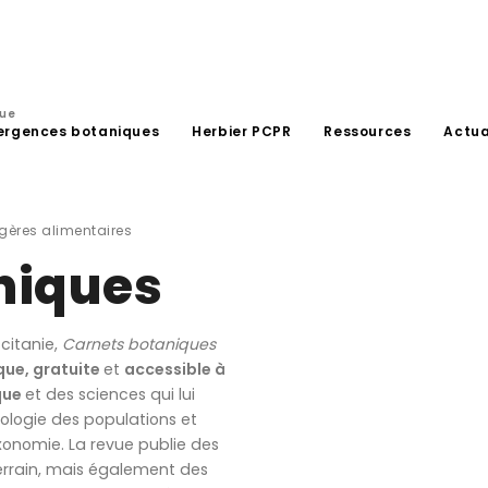
que
ergences botaniques
Herbier PCPR
Ressources
Actua
gères alimentaires
niques
citanie,
Carnets botaniques
que, gratuite
et
accessible à
que
et des sciences qui lui
ologie des populations et
onomie. La revue publie des
errain, mais également des