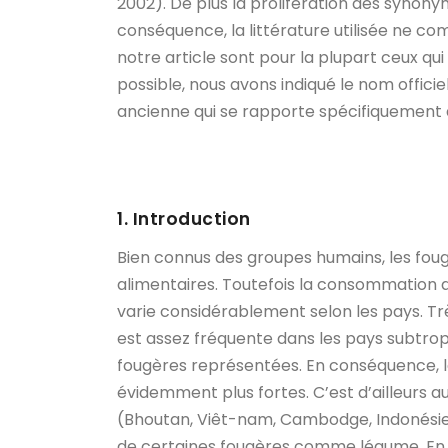
2002). De plus la prolifération des synony
conséquence, la littérature utilisée ne c
notre article sont pour la plupart ceux qu
possible, nous avons indiqué le nom offic
ancienne qui se rapporte spécifiquement a
1. Introduction
Bien connus des groupes humains, les fo
alimentaires. Toutefois la consommation d
varie considérablement selon les pays. Tr
est assez fréquente dans les pays subtro
fougères représentées. En conséquence, l
évidemment plus fortes. C’est d’ailleurs a
(Bhoutan, Viêt-nam, Cambodge, Indonésie e
de certaines fougères comme légume. En 