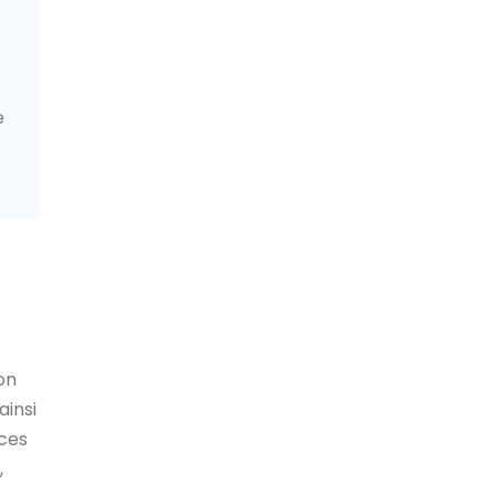
e
on
ainsi
èces
,