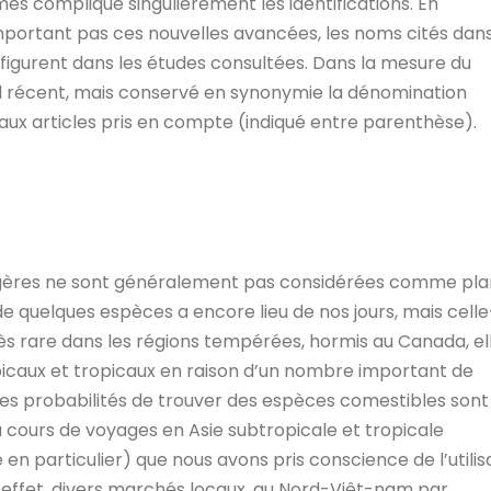
mes complique singulièrement les identifications. En
omportant pas ces nouvelles avancées, les noms cités dan
i figurent dans les études consultées. Dans la mesure du
iel récent, mais conservé en synonymie la dénomination
ux articles pris en compte (indiqué entre parenthèse).
ugères ne sont généralement pas considérées comme pla
e quelques espèces a encore lieu de nos jours, mais celle
ès rare dans les régions tempérées, hormis au Canada, el
picaux et tropicaux en raison d’un nombre important de
es probabilités de trouver des espèces comestibles sont
u cours de voyages en Asie subtropicale et tropicale
n particulier) que nous avons pris conscience de l’utilis
effet, divers marchés locaux, au Nord-Viêt-nam par