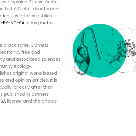
es d’opinion. Elle est écrite
 se fait à l’unité, directement
ion. Les articles publiés
-BY-NC-SA
et les photos
e d’Occitanie,
Carnets
 electronic, free and
otany and associated sciences
unity ecology,
shes original works based
 and opinion articles. It is
ually, directly after their
es published in
Carnets
-SA
license and the photos