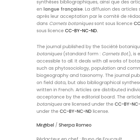
synthèses bibliographiques, ainsi que des articl
en
langue
française
. La diffusion des articles
après leur acceptation par le comité de rédact
dans
Carnets botaniques
sont sous licence
CC
sous licence
CC-BY-NC-ND
.
The journal published by the Société botaniqu
botaniques
(standard form :
Carnets Bot.
), is
accessible to all. It deals with all works of b
such as phytosociology, population and comm
biogeography and taxonomy. The journal publi
on field data, but also bibliographical syntheses
written in French. Articles are distributed individ
acceptance by the editorial board. The articl
botaniques
are licensed under the
CC-BY-NC
under the
CC-BY-NC-ND
license.
Mir@bel
/
Sherpa Romeo
Rédacteur en chef : Bruno de Foucault