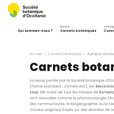
Revue
Collo
Qui sommes-nous ?
Carnets botaniques
Conv
Accueil
Carnets botaniques
À propos de fou
Carnets bota
La revue portée par la Société botanique d’Oc
(forme standard :
Carnets Bot.
), est
électroni
tous
. Elle traite de tous les travaux de
botani
sont associées comme la phytosociologie, l’éc
des communautés, la biogéographie ou la tax
travaux originaux basés sur des données de t