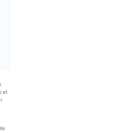
s
s et
n
lle