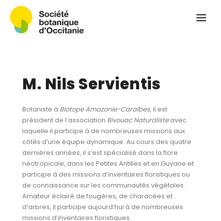
Qui sommes-nous ?
Revue
Carnets botaniques
Colloque
M. Nils Servientis
Convergences botaniques
Herbier PCPR
Botaniste à
Biotope Amazonie-Caraïbes
, il est
président de l’association
Bivouac Naturaliste
avec
Ressources
laquelle il participe à de nombreuses missions aux
côtés d’une équipe dynamique. Au cours des quatre
Actualités et calendrier
dernières années, il s’est spécialisé dans la flore
néotropicale, dans les Petites Antilles et en Guyane et
Contact
participe à des missions d’inventaires floristiques ou
de connaissance sur les communautés végétales.
Amateur éclairé de fougères, de characées et
d’arbres, il participe aujourd’hui à de nombreuses
missions d’inventaires floristiques.