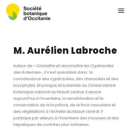
Qui sommes-nous ?
Revue
Carnets botaniques
Colloque
M. Aurélien Labroche
Convergences botaniques
Herbier PCPR
Auteur de «
Connaître et reconnaître les Cypéracées
des Ardennes
« , il s’est spécialisé dans la
Ressources
connaissance des cypéracées, des characées et des
bryophytes. Bryologue et botaniste au Conservatoire
Actualités et calendrier
botanique national du Massif central, il œuvre
aujourd’hui à l’inventaire, la sensibilisation et la
Contact
conservation de la bryoflore, de la flore vasculaire et
des végétations à l’échelle du Massif central. Il
participe par ailleurs à l’inventaire des mousses et des
hépatiques de contrées plus lointaines.