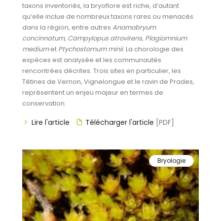
taxons inventoriés, la bryoflore est riche, d’autant
qu’elle inclue de nombreux taxons rares ou menacés
dans la région, entre autres
Anomobryum
concinnatum
,
Campylopus atrovirens
,
Plagiomnium
medium
et
Ptychostomum minii
. La chorologie des
espèces est analysée et les communautés
rencontrées décrites. Trois sites en particulier, les
Tétines de Vernon, Vignelongue et le ravin de Prades,
représentent un enjeu majeur en termes de
conservation.
Lire l'article
Télécharger l'article
[PDF]
Bryologie