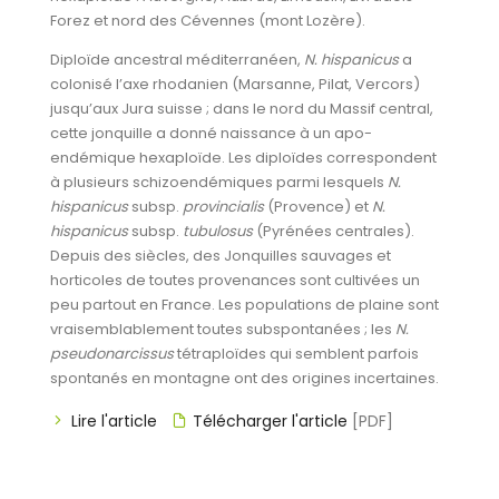
Forez et nord des Cévennes (mont Lozère).
Diploïde ancestral méditerranéen,
N. hispanicus
a
colonisé l’axe rhodanien (Marsanne, Pilat, Vercors)
jusqu’aux Jura suisse ; dans le nord du Massif central,
cette jonquille a donné naissance à un apo-
endémique hexaploïde. Les diploïdes correspondent
à plusieurs schizoendémiques parmi lesquels
N.
hispanicus
subsp.
provincialis
(Provence) et
N.
hispanicus
subsp.
tubulosus
(Pyrénées centrales).
Depuis des siècles, des Jonquilles sauvages et
horticoles de toutes provenances sont cultivées un
peu partout en France. Les populations de plaine sont
vraisemblablement toutes subspontanées ; les
N.
pseudonarcissus
tétraploïdes qui semblent parfois
spontanés en montagne ont des origines incertaines.
Lire l'article
Télécharger l'article
[PDF]