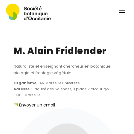
Qui sommes-nous ?
Revue
Carnets botaniques
Colloque
M. Alain Fridlender
Convergences botaniques
Herbier PCPR
Naturaliste et enseignant chercheur en botanique,
biologie et écologie végétale.
Ressources
Organisme :
Aix Marseille Université
Adresse :
Faculté des Sciences, 3 place Victor Hugo F-
Actualités et calendrier
13003 Marseille
Envoyer un email
Contact