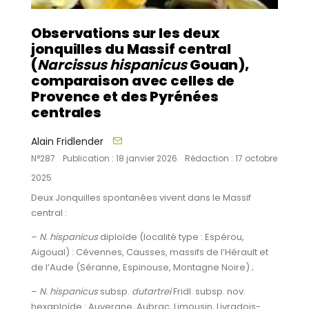
Observations sur les deux
jonquilles du Massif central
(
Narcissus hispanicus
Gouan),
comparaison avec celles de
Provence et des Pyrénées
centrales
Alain Fridlender
N°287
Publication : 18 janvier 2026
Rédaction : 17 octobre
2025
Deux Jonquilles spontanées vivent dans le Massif
central :
–
N. hispanicus
diploïde (localité type : Espérou,
Aigoual) : Cévennes, Causses, massifs de l’Hérault et
de l’Aude (Séranne, Espinouse, Montagne Noire) ;
–
N. hispanicus
subsp.
dutartrei
Fridl. subsp. nov.
hexaploïde : Auvergne, Aubrac, Limousin, Livradois-