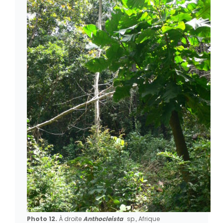
Photo 12.
À droite
Anthocleista
sp., Afrique