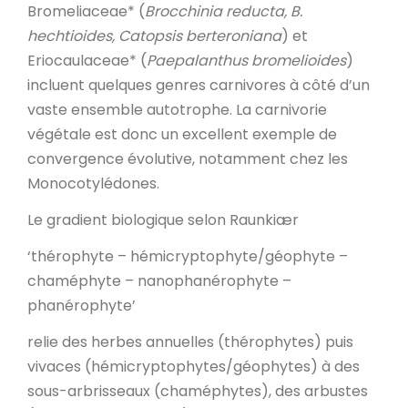
Bromeliaceae* (
Brocchinia reducta, B.
hechtioides, Catopsis berteroniana
) et
Eriocaulaceae* (
Paepalanthus bromelioides
)
incluent quelques genres carnivores à côté d’un
vaste ensemble autotrophe. La carnivorie
végétale est donc un excellent exemple de
convergence évolutive, notamment chez les
Monocotylédones.
Le gradient biologique selon Raunkiær
‘thérophyte – hémicryptophyte/géophyte –
chaméphyte – nanophanérophyte –
phanérophyte’
relie des herbes annuelles (thérophytes) puis
vivaces (hémicryptophytes/géophytes) à des
sous-arbrisseaux (chaméphytes), des arbustes