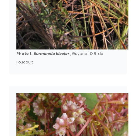
Photo 1.
Burmannia bicolor
, Guyane ; © B. de
Foucault.