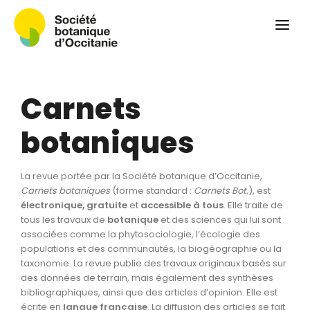
Qui sommes-nous ?
Revue
Carnets botaniques
Carnets
Colloque
Convergences botaniques
botaniques
Herbier PCPR
La revue portée par la Société botanique d’Occitanie,
Ressources
Carnets botaniques
(forme standard :
Carnets Bot.
), est
électronique, gratuite
et
accessible à tous
. Elle traite de
Actualités et calendrier
tous les travaux de
botanique
et des sciences qui lui sont
associées comme la phytosociologie, l’écologie des
Contact
populations et des communautés, la biogéographie ou la
taxonomie. La revue publie des travaux originaux basés sur
des données de terrain, mais également des synthèses
bibliographiques, ainsi que des articles d’opinion. Elle est
écrite en
langue
française
. La diffusion des articles se fait