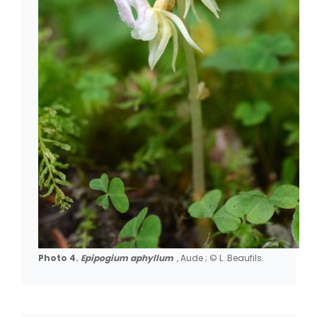
Photo 4.
Epipogium aphyllum
, Aude ; © L. Beaufils.