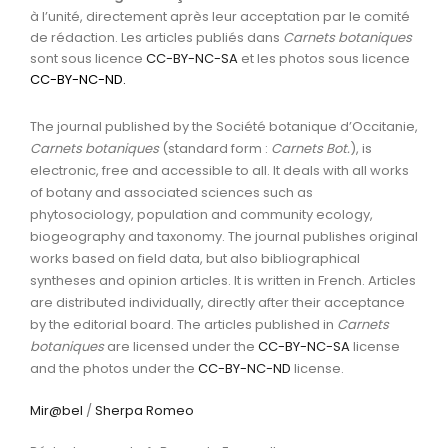
à l’unité, directement après leur acceptation par le comité
de rédaction. Les articles publiés dans
Carnets botaniques
sont sous licence
CC-BY-NC-SA
et les photos sous licence
CC-BY-NC-ND
.
The journal published by the Société botanique d’Occitanie,
Carnets botaniques
(standard form :
Carnets Bot.
), is
electronic, free and accessible to all. It deals with all works
of botany and associated sciences such as
phytosociology, population and community ecology,
biogeography and taxonomy. The journal publishes original
works based on field data, but also bibliographical
syntheses and opinion articles. It is written in French. Articles
are distributed individually, directly after their acceptance
by the editorial board. The articles published in
Carnets
botaniques
are licensed under the
CC-BY-NC-SA
license
and the photos under the
CC-BY-NC-ND
license.
Mir@bel
/
Sherpa Romeo