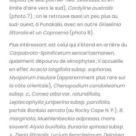
limite d’aire vers le sud),
Cordyline australis
(photo 7) ; on le retrouve aussi un peu plus au
sud-ouest, à Punakaiki, avec en outre
Griselinia
littoralis
et un
Coprosma
(photo 8).
Plus intéressant est celui qui s’étend en arrière du
Carpobroto-Spinificetum sericei
tasmanien,
quasiment dépourvu de xénophytes ; il accueille
en effet
Acacia
longifolia
subsp.
sophorae
,
Myoporum insulare
(apparemment plus rare sur
la côte orientale),
Chenopodium candolleanum
subsp.
c.
,
Correa alba
var
. rotundifolia
,
Leptecophylla juniperina
subsp.
parvifolia
,
parfois
Banksia serrata
(au Rocky Cape N. P.),
B.
marginata
,
Muehlenbeckia adpressa
, moins
souvent
Alyxia buxifolia
,
Bursaria spinosa
subsp.
s.
,
Zieria littoralis
,
Lycium ferocissimum
,
Delairea