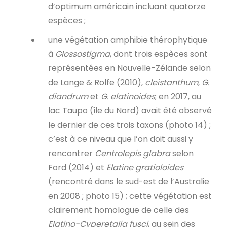
d’optimum américain incluant quatorze
espèces ;
une végétation amphibie thérophytique
à
Glossostigma
, dont trois espèces sont
représentées en Nouvelle-Zélande selon
de Lange & Rolfe (2010),
cleistanthum
,
G.
diandrum
et
G. elatinoides
; en 2017, au
lac Taupo (île du Nord) avait été observé
le dernier de ces trois taxons (photo 14) ;
c’est à ce niveau que l’on doit aussi y
rencontrer
Centrolepis glabra
selon
Ford (2014) et
Elatine gratioloides
(rencontré dans le sud-est de l’Australie
en 2008 ; photo 15) ; cette végétation est
clairement homologue de celle des
Elatino-Cyperetalia fusci
, au sein des