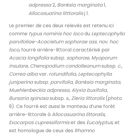
adpressa
2,
Banksia marginata
1,
Allocasuarina litttoralis
j 1.
Le premier de ces deux relevés est retenu ici
comme
typus nominis hoc loco
du
Leptecophyllo
parvifoliae-Acacietum sophorae ass. nov. hoc
loco
, fourré arrière-littoral caractérisé par
Acacia
longifolia
subsp.
sophorae
,
Myoporum
insulare
,
Chenopodium candolleanum
subsp.
c.
,
Correa alba
var
. rotundifolia
,
Leptecophylla
juniperina
subsp.
parvifolia
,
Banksia marginata
,
Muehlenbeckia adpressa
,
Alyxia buxifolia
,
Bursaria spinosa
subsp.
s.
,
Zieria littoralis
(photo
9). Ce fourré est aussi le manteau d’une forêt
arrière-littorale à
Allocasuarina littoralis
,
Exocarpos cupressiformis
et des
Eucalyptus
, et
est homologue de ceux des
Rhamno