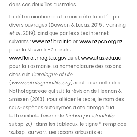
dans ces deux îles australes.
La détermination des taxons a été facilitée par
divers ouvrages (Dawson & Lucas, 2015 ; Manning
et al
., 2019), ainsi que par les sites internet
suivants :
www.nzflora.info
et
www.nzpcn.org.nz
pour la Nouvelle-Zélande,
www.flora.tmag.tas..gov.au
et
www.utas.edu.au
pour la Tasmanie. La nomenclature des taxons
cités suit
Catalogue of Life
(
www.catalogueoflife.org
), sauf pour celle des
Nothofagaceae qui suit la révision de Heenan &
Smissen (2013). Pour alléger le texte, le nom des
sous-espèces autonymes a été abrégé à la
lettre initiale (exemple
Richea pandanifolia
subsp.
p
.) ; dans les tableaux, le signe * remplace
‘subsp.’ ou ‘var.’. Les taxons arbustifs et