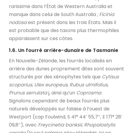
rarissime dans l’État de Western Australia et
manque dans celui de South Australia ;
Ficinia
nodosa
est présent dans les trois États. Mais il
est probable que des taxons plus thermophiles
apparaissent sur ces côtes.
1.6. Un fourré arrière-dunaire de Tasmanie
En Nouvelle-Zélande, les fourrés localisés en
arrière des dunes proprement dites sont souvent
structurés par des xénophytes tels que
Cytisus
scoparius
,
Ulex europeus
,
Rubus ulmifolius
,
Prunus serrulata
j, ainsi qu’un
Coprosma
.
Signalons cependant de beaux fourrés plus
naturels développés sur falaise à l’ouest de
Westport (cap Foulwind, S 41° 44’ 55,7’’, E 171° 28’
09,8’’), avec
Freycinetia banksii
,
Rhopalostylis
sapida
(le seul palmier néo-zélandais, ici en