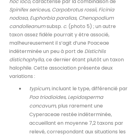
hoc loco
, caractérisé par la combinaison de
Spinifex sericeus
,
Carpobrotus rossii
,
Ficinia
nodosa
,
Euphorbia paralias
,
Chenopodium
candolleanum
subsp.
c
. (photo 5) ; un autre
taxon assez fidèle pourrait y être associé,
malheureusement il s’agit d’une Poaceae
indéterminée un peu à port de
Distichlis
distichophylla
, ce dernier étant plutôt un taxon
halophile. Cette association présente deux
variations :
typicum
, incluant le type, différencié par
Poa triodioides
,
Lepidosperma
concavum
, plus rarement une
Cyperaceae restée indéterminée,
accueillant en moyenne 7,2 taxons par
relevé, correspondant aux situations les