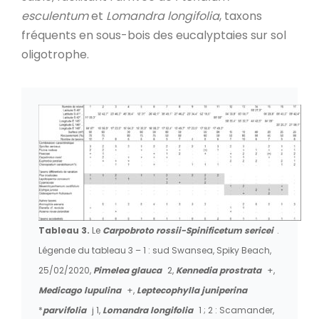
esculentum
et
Lomandra longifolia
, taxons
fréquents en sous-bois des eucalyptaies sur sol
oligotrophe.
Tableau 3.
Le
Carpobroto rossii-Spinificetum sericei
.
Légende du tableau 3 – 1 : sud Swansea, Spiky Beach,
25/02/2020,
Pimelea glauca
2,
Kennedia prostrata
+,
Medicago lupulina
+,
Leptecophylla juniperina
*
parvifolia
j 1,
Lomandra longifolia
1 ; 2 : Scamander,