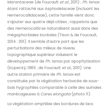
Marantaceae (de Foucault
et al
., 2011) ;
Ph. tenax
étant rattaché aux Asphodelaceae (incluant les
Hemerocallidaceae), cette famille vient donc
s’ajouter aux quatre déjà citées ; rappelons que
des
Hemerocallis
se naturalisent aussi dans des
mégaphorbiaies boréales (Tison & de Foucault,
2014 : 301). Il semble d’autre part que les
perturbations des milieux de niveau
topographique supérieur induisent le
développement de
Ph. tenax
par apophytisation
(Kopecký, 1985 ; de Foucault
et al
., 2011). Une
autre station primaire de
Ph. tenax
est
constituée par la végétation herbacée de sous-
bois hygrophiles comparable à celle des aulnaies
marécageuses à
Carex elongata
(photo 11).
La végétation amphibie des bordures de lacs