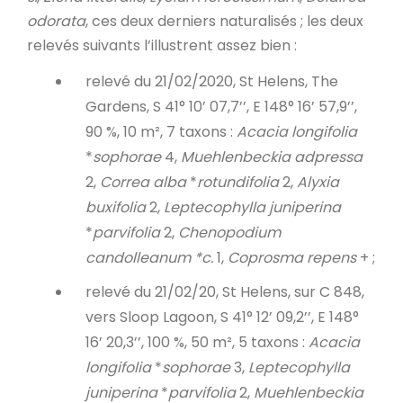
odorata
, ces deux derniers naturalisés ; les deux
relevés suivants l’illustrent assez bien :
relevé du 21/02/2020, St Helens, The
Gardens, S 41° 10’ 07,7’’, E 148° 16’ 57,9’’,
90 %, 10 m², 7 taxons :
Acacia longifolia
*
sophorae
4,
Muehlenbeckia adpressa
2,
Correa alba
*
rotundifolia
2,
Alyxia
buxifolia
2,
Leptecophylla juniperina
*
parvifolia
2,
Chenopodium
candolleanum *c.
1,
Coprosma repens
+ ;
relevé du 21/02/20, St Helens, sur C 848,
vers Sloop Lagoon, S 41° 12’ 09,2’’, E 148°
16’ 20,3’’, 100 %, 50 m², 5 taxons :
Acacia
longifolia
*
sophorae
3,
Leptecophylla
juniperina
*
parvifolia
2,
Muehlenbeckia