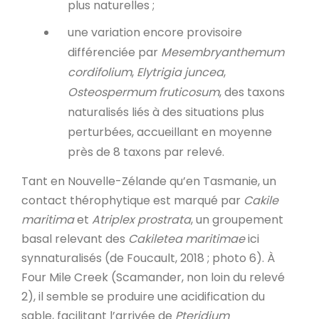
plus naturelles ;
une variation encore provisoire
différenciée par
Mesembryanthemum
cordifolium
,
Elytrigia juncea
,
Osteospermum fruticosum
, des taxons
naturalisés liés à des situations plus
perturbées, accueillant en moyenne
près de 8 taxons par relevé.
Tant en Nouvelle-Zélande qu’en Tasmanie, un
contact thérophytique est marqué par
Cakile
maritima
et
Atriplex prostrata
, un groupement
basal relevant des
Cakiletea maritimae
ici
synnaturalisés (de Foucault, 2018 ; photo 6). À
Four Mile Creek (Scamander, non loin du relevé
2), il semble se produire une acidification du
sable, facilitant l’arrivée de
Pteridium