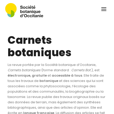
Qui sommes-nous ?
Revue
Carnets botaniques
Carnets
Colloque
Convergences botaniques
botaniques
Herbier PCPR
La revue portée par la Société botanique d’Occitanie,
Ressources
Carnets botaniques
(forme standard :
Carnets Bot.
), est
électronique, gratuite
et
accessible à tous
. Elle traite de
Actualités et calendrier
tous les travaux de
botanique
et des sciences qui lui sont
associées comme la phytosociologie, l’écologie des
Contact
populations et des communautés, la biogéographie ou la
taxonomie. La revue publie des travaux originaux basés sur
des données de terrain, mais également des synthèses
bibliographiques, ainsi que des articles d’opinion. Elle est
écrite en
langue
française
. La diffusion des articles se fait