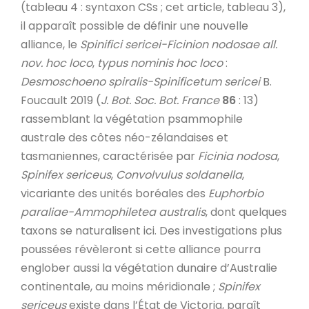
(tableau 4 : syntaxon CSs ; cet article, tableau 3),
il apparaît possible de définir une nouvelle
alliance, le
Spinifici sericei-Ficinion nodosae all.
nov. hoc loco
,
typus nominis hoc loco
:
Desmoschoeno spiralis-Spinificetum sericei
B.
Foucault 2019 (
J. Bot. Soc. Bot. France
86
: 13)
rassemblant la végétation psammophile
australe des côtes néo-zélandaises et
tasmaniennes, caractérisée par
Ficinia nodosa
,
Spinifex sericeus
,
Convolvulus soldanella
,
vicariante des unités boréales des
Euphorbio
paraliae-Ammophiletea australis
, dont quelques
taxons se naturalisent ici. Des investigations plus
poussées révèleront si cette alliance pourra
englober aussi la végétation dunaire d’Australie
continentale, au moins méridionale ;
Spinifex
sericeus
existe dans l’État de Victoria, paraît