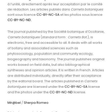
à l’unité, directement après leur acceptation par le comité
de rédaction. Les articles publiés dans
Carnets botaniques
sont sous licence
CC-BY-NC-SA
et les photos sous licence
CC-BY-NC-ND
.
The journal published by the Société botanique d’Occitanie,
Carnets botaniques
(standard form :
Carnets Bot.
), is
electronic, free and accessible to all. It deals with all works
of botany and associated sciences such as
phytosociology, population and community ecology,
biogeography and taxonomy. The journal publishes original
works based on field data, but also bibliographical
syntheses and opinion articles. It is written in French. Articles
are distributed individually, directly after their acceptance
by the editorial board. The articles published in
Carnets
botaniques
are licensed under the
CC-BY-NC-SA
license
and the photos under the
CC-BY-NC-ND
license.
Mir@bel
/
Sherpa Romeo