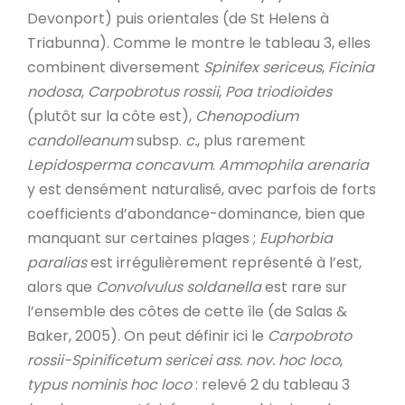
Devonport) puis orientales (de St Helens à
Triabunna). Comme le montre le tableau 3, elles
combinent diversement
Spinifex sericeus
,
Ficinia
nodosa
,
Carpobrotus rossii
,
Poa triodioides
(plutôt sur la côte est),
Chenopodium
candolleanum
subsp.
c.
, plus rarement
Lepidosperma concavum
.
Ammophila arenaria
y est densément naturalisé, avec parfois de forts
coefficients d’abondance-dominance, bien que
manquant sur certaines plages ;
Euphorbia
paralias
est irrégulièrement représenté à l’est,
alors que
Convolvulus soldanella
est rare sur
l’ensemble des côtes de cette île (de Salas &
Baker, 2005). On peut définir ici le
Carpobroto
rossii-Spinificetum sericei ass. nov. hoc loco
,
typus nominis hoc loco
: relevé 2 du tableau 3