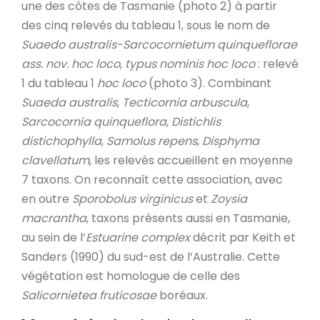
une des côtes de Tasmanie (photo 2) à partir
des cinq relevés du tableau 1, sous le nom de
Suaedo australis-Sarcocornietum quinqueflorae
ass. nov. hoc loco
,
typus nominis hoc loco
: relevé
1 du tableau 1
hoc loco
(photo 3). Combinant
Suaeda australis
,
Tecticornia arbuscula
,
Sarcocornia quinqueflora
,
Distichlis
distichophylla
,
Samolus repens
,
Disphyma
clavellatum
, les relevés accueillent en moyenne
7 taxons. On reconnaît cette association, avec
en outre
Sporobolus virginicus
et
Zoysia
macrantha
, taxons présents aussi en Tasmanie,
au sein de l’
Estuarine
complex
décrit par Keith et
Sanders (1990) du sud-est de l’Australie. Cette
végétation est homologue de celle des
Salicornietea fruticosae
boréaux.