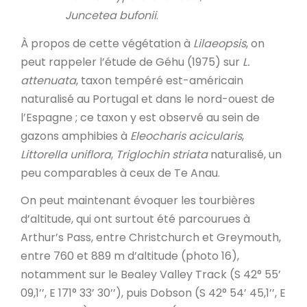
Juncetea bufonii
.
À propos de cette végétation à
Lilaeopsis
, on
peut rappeler l’étude de Géhu (1975) sur
L.
attenuata
, taxon tempéré est-américain
naturalisé au Portugal et dans le nord-ouest de
l’Espagne ; ce taxon y est observé au sein de
gazons amphibies à
Eleocharis acicularis
,
Littorella uniflora
,
Triglochin striata
naturalisé, un
peu comparables à ceux de Te Anau.
On peut maintenant évoquer les tourbières
d’altitude, qui ont surtout été parcourues à
Arthur’s Pass, entre Christchurch et Greymouth,
entre 760 et 889 m d’altitude (photo 16),
notamment sur le Bealey Valley Track (S 42° 55’
09,1’’, E 171° 33’ 30’’), puis Dobson (S 42° 54’ 45,1’’, E