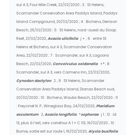
sur A 3, Four Mile Creek, 22/02/2020 ; 3 : St Helens,
Scamander Conservation Area Paddys Island, Paddys
Island Campground, 20/02/2020 ; 4 : Bicheno, Denison
Beach, 25/02/2020 ; 5 : St Helens, nord-ouest du Sloop
Reef, 21/02/2020,
Acacia ulicifolia
j + ; 6 : entre St
Helens et Bicheno, sur A 3, Scamander Conservation
Area, 22/02/2020 ; 7 : Scamander, sur A 3, Lagoons
Beach, 22/02/2020,
Convolvulus soldanella
+° ; 8 :
Scamander, sur A 3, vers Carmens Inn, 22/02/2020,
Cynodon dactylon
2 ; 9 : St Helens, Scamander
Conservation Area Paddys Island, Dianas Beach sud,
20/02/2020 ; 10 : Bicheno, Waubs Beach, 22/02/2020 ; 11
: Freycinet N. P., Wineglass Bay, 24/02/2020,
Pteridium
esculentum
2,
Acacia longifolia
*
sophorae
j 1 ; 12 : id.
13, plus à l’est, vers carrefour A 1 × C 113, 16/02/2020 ; 13 :
Burnie, sortie est sur route 1, 16/02/2020,
Alyxia buxifolia