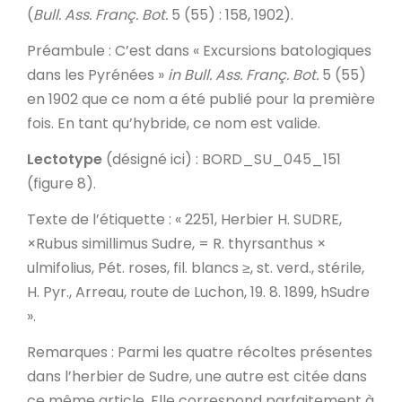
(
Bull. Ass. Franç. Bot.
5 (55) : 158, 1902).
Préambule
: C’est dans « Excursions batologiques
dans les Pyrénées »
in
Bull. Ass. Franç. Bot.
5 (55)
en 1902 que ce nom a été publié pour la première
fois. En tant qu’hybride, ce nom est valide.
Lectotype
(désigné ici) : BORD_SU_045_151
(figure 8).
Texte de l’étiquette
: « 2251, Herbier H. SUDRE,
×Rubus simillimus Sudre, = R. thyrsanthus ×
ulmifolius, Pét. roses, fil. blancs ≥, st. verd., stérile,
H. Pyr.
, Arreau, route de Luchon, 19. 8. 1899, hSudre
».
Remarques
: Parmi les quatre récoltes présentes
dans l’herbier de Sudre, une autre est citée dans
ce même article. Elle correspond parfaitement à