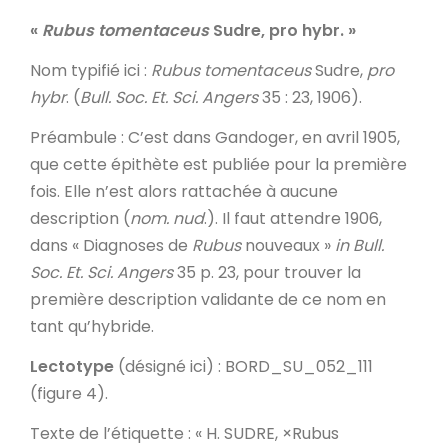
«
Rubus tomentaceus
Sudre, pro hybr.
»
Nom typifié ici
:
Rubus tomentaceus
Sudre,
pro
hybr
. (
Bull. Soc. Et. Sci. Angers
35 : 23, 1906).
Préambule
: C’est dans Gandoger, en avril 1905,
que cette épithète est publiée pour la première
fois. Elle n’est alors rattachée à aucune
description (
nom. nud
.). Il faut attendre 1906,
dans « Diagnoses de
Rubus
nouveaux »
in
Bull.
Soc. Et. Sci. Angers
35 p. 23, pour trouver la
première description validante de ce nom en
tant qu’hybride.
Lectotype
(désigné ici) : BORD_SU_052_111
(figure 4).
Texte de l’étiquette
: « H. SUDRE, ×Rubus