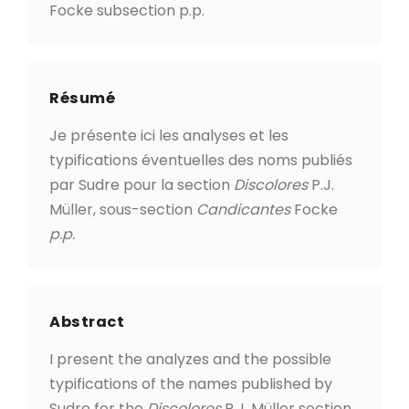
Focke subsection p.p.
Résumé
Je présente ici les analyses et les
typifications éventuelles des noms publiés
par Sudre pour la section
Discolores
P.J.
Müller, sous-section
Candicantes
Focke
p.p.
Abstract
I present the analyzes and the possible
typifications of the names published by
Sudre for the
Discolores
P.J. Müller section,