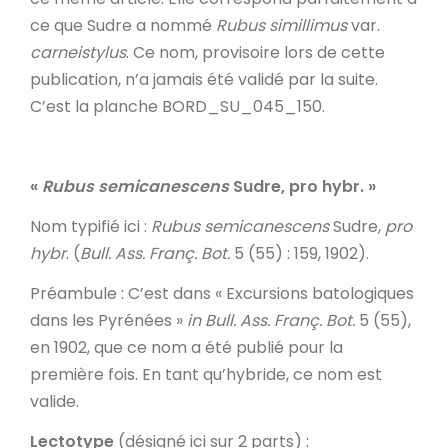
ce que Sudre a nommé
Rubus simillimus
var.
carneistylus
. Ce nom, provisoire lors de cette
publication, n’a jamais été validé par la suite.
C’est la planche BORD_SU_045_150.
«
Rubus semicanescens
Sudre, pro hybr.
»
Nom typifié ici
:
Rubus semicanescens
Sudre,
pro
hybr
. (
Bull. Ass. Franç. Bot.
5 (55) : 159, 1902).
Préambule
: C’est dans « Excursions batologiques
dans les Pyrénées »
in
Bull. Ass. Franç. Bot.
5 (55),
en 1902, que ce nom a été publié pour la
première fois. En tant qu’hybride, ce nom est
valide.
Lectotype
(désigné ici sur 2 parts) :