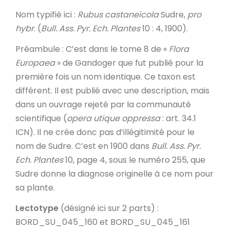
Nom typifié ici
:
Rubus castaneicola
Sudre,
pro
hybr
. (
Bull. Ass. Pyr. Ech. Plantes
10 : 4, 1900).
Préambule
: C’est dans le tome 8 de «
Flora
Europaea
» de Gandoger que fut publié pour la
première fois un nom identique. Ce taxon est
différent. Il est publié avec une description, mais
dans un ouvrage rejeté par la communauté
scientifique (
opera utique oppressa
: art. 34.1
ICN). Il ne crée donc pas d’illégitimité pour le
nom de Sudre. C’est en 1900 dans
Bull. Ass. Pyr.
Ech. Plantes
10, page 4, sous le numéro 255, que
Sudre donne la diagnose originelle à ce nom pour
sa plante.
Lectotype
(désigné ici sur 2 parts) :
BORD_SU_045_160 et BORD_SU_045_161