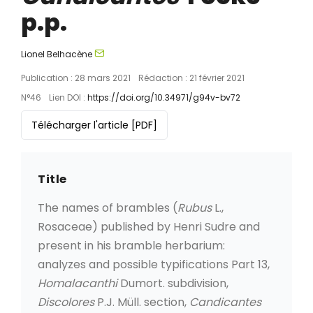
p.p.
Lionel Belhacène
Publication : 28 mars 2021
Rédaction : 21 février 2021
N°46
Lien DOI :
https://doi.org/10.34971/g94v-bv72
Télécharger l'article
[PDF]
Title
The names of brambles (
Rubus
L.,
Rosaceae) published by Henri Sudre and
present in his bramble herbarium:
analyzes and possible typifications Part 13,
Homalacanthi
Dumort. subdivision,
Discolores
P.J. Müll. section,
Candicantes