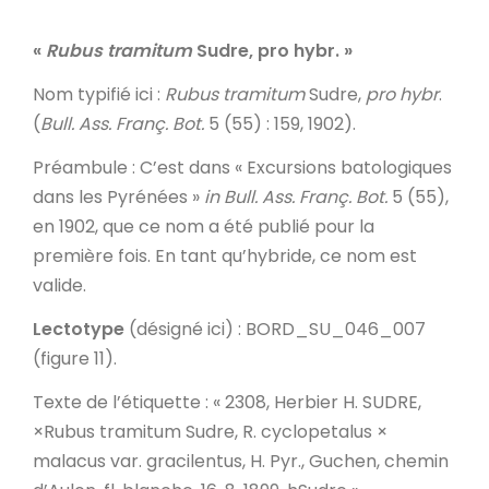
«
Rubus tramitum
Sudre, pro hybr.
»
Nom typifié ici
:
Rubus tramitum
Sudre,
pro hybr
.
(
Bull. Ass. Franç. Bot.
5 (55) : 159, 1902).
Préambule
: C’est dans « Excursions batologiques
dans les Pyrénées »
in
Bull. Ass. Franç. Bot.
5 (55),
en 1902, que ce nom a été publié pour la
première fois. En tant qu’hybride, ce nom est
valide.
Lectotype
(désigné ici) : BORD_SU_046_007
(figure 11).
Texte de l’étiquette
: « 2308, Herbier H. SUDRE,
×Rubus tramitum Sudre, R. cyclopetalus ×
malacus var. gracilentus,
H. Pyr.
, Guchen, chemin