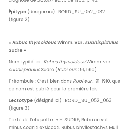
diagnose de
Batoth. eur.
3 de 1905, p. 43.
Épitype
(désigné ici) : BORD_SU_052_082
(figure 2).
«
Rubus thyrsoideus
Wimm. var.
subhispidulus
Sudre
»
Nom typifié ici
:
Rubus thyrsoideus
Wimm. var.
subhispidulus
Sudre (
Rubi eur.
: 91, 1910).
Préambule
: C’est bien dans
Rubi eur.
: 91, 1910, que
ce nom est publié pour la première fois.
Lectotype
(désigné ici) : BORD_SU_052_063
(figure 3).
Texte de l’étiquette
: « H. SUDRE, Rubi rari vel
minus cogniti exsiccati, Rubus phyllostachys Mull