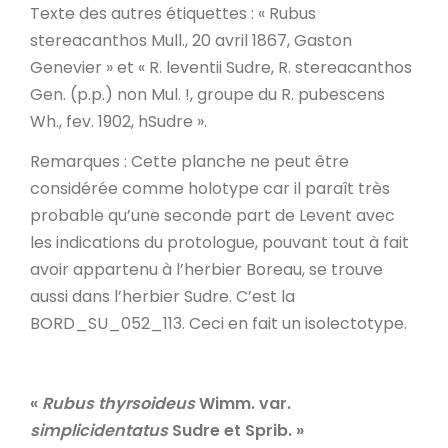
Texte des autres étiquettes
: « Rubus
stereacanthos Mull., 20 avril 1867, Gaston
Genevier » et « R. leventii Sudre, R. stereacanthos
Gen. (p.p.) non Mul. !, groupe du R. pubescens
Wh., fev. 1902, hSudre ».
Remarques
: Cette planche ne peut être
considérée comme holotype car il paraît très
probable qu’une seconde part de Levent avec
les indications du protologue, pouvant tout à fait
avoir appartenu à l’herbier Boreau, se trouve
aussi dans l’herbier Sudre. C’est la
BORD_SU_052_113. Ceci en fait un isolectotype.
«
Rubus thyrsoideus
Wimm. var.
simplicidentatus
Sudre et Sprib.
»