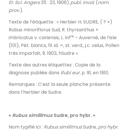
Et. Sci. Angers
35 : 23, 1906)
publ. inval
. (
nom.
prov
.).
Texte de l’étiquette
: « Herbier H. SUDRE, ( ? ×)
Rubus minoriflorus Sud, R. thyrsanthus ×
re
imbricatus v. cariensis, L. inf
– Auverné, de l’isle
(101), Pét. blancs, fil. id. =, st. verd., j.c. velus, Pollen
très imparfait, 9. 1903, hSudre ».
Texte des autres étiquettes
: Copie de la
diagnose publiée dans
Rubi eur.
p. 91, en 1910.
Remarques
: C’est la seule planche présente
dans l’herbier de Sudre.
«
Rubus simillimus
Sudre, pro hybr.
»
Nom typifié ici
:
Rubus simillimus
Sudre,
pro hybr
.