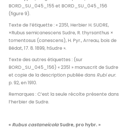
BORD_SU_045_155 et BORD_SU_045_156
(figure 9).
Texte de l’étiquette
: « 2351, Herbier H. SUDRE,
×Rubus semicanescens Sudre, R. thyrsanthus ×
tomentosus (canescens),
H. Pyr.
, Arreau, bois de
Bédat, 17. 8. 1899, hSudre ».
Texte des autres étiquettes
: (sur
BORD_SU_045_156) « 2351 » manuscrit de Sudre
et copie de la description publiée dans
Rubi eur.
p. 92, en 1910.
Remarques
: C’est la seule récolte présente dans
l’herbier de Sudre.
«
Rubus castaneicola
Sudre, pro hybr.
»