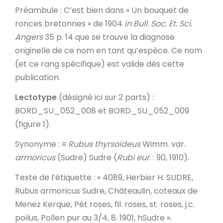
Préambule
: C’est bien dans « Un bouquet de
ronces bretonnes » de 1904
in
Bull. Soc. Et. Sci.
Angers
35 p. 14 que se trouve la diagnose
originelle de ce nom en tant qu’espèce. Ce nom
(et ce rang spécifique) est valide dès cette
publication.
Lectotype
(désigné ici sur 2 parts) :
BORD_SU_052_008 et BORD_SU_052_009
(figure 1).
Synonyme
: ≡
Rubus thyrsoideus
Wimm. var.
armoricus
(Sudre) Sudre (
Rubi eur
. : 90, 1910).
Texte de l’étiquette
: « 4089, Herbier H. SUDRE,
Rubus armoricus Sudre, Châteaulin, coteaux de
Menez Kerque, Pét roses, fil. roses, st. roses, j.c.
poilus, Pollen pur au 3/4, 8. 1901, hSudre ».