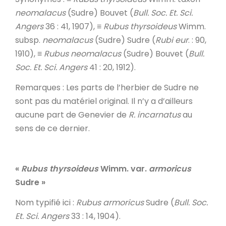
neomalacus
(Sudre) Bouvet (
Bull. Soc. Et. Sci.
Angers
36 : 41, 1907), ≡
Rubus thyrsoideus
Wimm.
subsp.
neomalacus
(Sudre) Sudre (
Rubi eur
. : 90,
1910), ≡
Rubus neomalacus
(Sudre) Bouvet (
Bull.
Soc. Et. Sci. Angers
41 : 20, 1912).
Remarques
: Les parts de l’herbier de Sudre ne
sont pas du matériel original. Il n’y a d’ailleurs
aucune part de Genevier de
R. incarnatus
au
sens de ce dernier.
«
Rubus thyrsoideus
Wimm. var.
armoricus
Sudre
»
Nom typifié ici
:
Rubus armoricus
Sudre (
Bull. Soc.
Et. Sci. Angers
33 : 14, 1904).