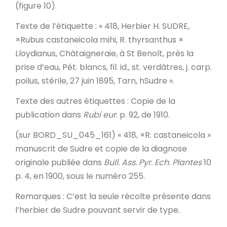
(figure 10).
Texte de l’étiquette
: « 418, Herbier H. SUDRE,
×Rubus castaneicola mihi, R. thyrsanthus ×
Lloydianus, Châtaigneraie, à St Benoît, près la
prise d’eau, Pét. blancs, fil. id., st. verdâtres, j. carp.
poilus, stérile, 27 juin 1895,
Tarn
, hSudre ».
Texte des autres étiquettes
: Copie de la
publication dans
Rubi eur
. p. 92, de 1910.
(sur BORD_SU_045_161) « 418, ×R. castaneicola »
manuscrit de Sudre et copie de la diagnose
originale publiée dans
Bull. Ass. Pyr. Ech. Plantes
10
p. 4, en 1900, sous le numéro 255.
Remarques
: C’est la seule récolte présente dans
l’herbier de Sudre pouvant servir de type.