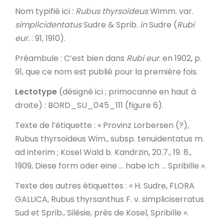
Nom typifié ici
:
Rubus thyrsoideus
Wimm. var.
simplicidentatus
Sudre & Sprib.
in
Sudre (
Rubi
eur.
: 91, 1910).
Préambule
: C’est bien dans
Rubi eur
. en 1902, p.
91, que ce nom est publié pour la première fois.
Lectotype
(désigné ici ; primocanne en haut à
droite) : BORD_SU_045_111 (figure 6).
Texte de l’étiquette
: « Provinz Lorbersen (?),
Rubus thyrsoideus Wim., subsp. tenuidentatus m.
ad interim ; Kosel Wald b. Kandrzin, 20.7., 19. 8.,
1909, Diese form oder eine … habe ich … Spribille ».
Texte des autres étiquettes
: « H. Sudre, FLORA
GALLICA, Rubus thyrsanthus F. v. simpliciserratus
Sud et Sprib., Silésie, près de Kosel, Spribille ».