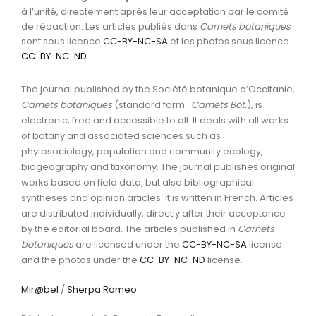
à l’unité, directement après leur acceptation par le comité
de rédaction. Les articles publiés dans
Carnets botaniques
sont sous licence
CC-BY-NC-SA
et les photos sous licence
CC-BY-NC-ND
.
The journal published by the Société botanique d’Occitanie,
Carnets botaniques
(standard form :
Carnets Bot.
), is
electronic, free and accessible to all. It deals with all works
of botany and associated sciences such as
phytosociology, population and community ecology,
biogeography and taxonomy. The journal publishes original
works based on field data, but also bibliographical
syntheses and opinion articles. It is written in French. Articles
are distributed individually, directly after their acceptance
by the editorial board. The articles published in
Carnets
botaniques
are licensed under the
CC-BY-NC-SA
license
and the photos under the
CC-BY-NC-ND
license.
Mir@bel
/
Sherpa Romeo