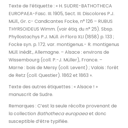
Texte de l’étiquette
: « H. SUDRE-BATHOTHECA
EUROPAEA-Fasc. III. 1905, Sect. III. Discolores P.J.
Müll., Gr. c- Candicantes Focke, n° 126 – RUBUS
THYRSOIDEUS Wimm. (voir étiq. du n° 25). Sbsp.
Phyllostachys P.J. Müll.
in
Flora XLI (1858) p. 133 ;
Focke syn. p. 172. var. montigenus.- R. montigenus
Müll. inédit., Allemagne. – Alsace : environs de
Wissembourg (coll. P.-J. Müller), France. –
Marne : bois de Mersy (coll. Levent) ; Valois : forêt
de Retz (coll. Questier). 1862 et 1863 ».
Texte des autres étiquettes
: « Alsace ! »
manuscrit de Sudre.
Remarques
: C’est la seule récolte provenant de
la collection
Bathotheca europaea
et donc
susceptible d’être typifiée.