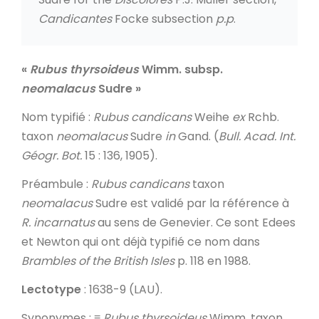
Candicantes
Focke subsection
p.p
.
«
Rubus thyrsoideus
Wimm. subsp.
neomalacus
Sudre
»
Nom typifié
:
Rubus candicans
Weihe
ex
Rchb.
taxon
neomalacus
Sudre
in
Gand. (
Bull. Acad. Int.
Géogr.
Bot.
15 : 136, 1905).
Préambule
:
Rubus candicans
taxon
neomalacus
Sudre est validé par la référence à
R. incarnatus
au sens de Genevier. Ce sont Edees
et Newton qui ont déjà typifié ce nom dans
Brambles of the British Isles
p. 118 en 1988.
Lectotype
: 1638-9 (LAU).
Synonymes
: ≡
Rubus thyrsoideus
Wimm. taxon