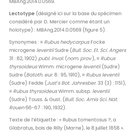
MBAng.2014.0.0569.
Lectotype
(désigné ici sur la base du spécimen
considéré par D. Mercier comme étant un
holotype) : MBAng.2014.0.0569 (figure 5).
Synonymes
: ≡
Rubus hedycarpus
Focke
microgene
leventii
Sudre (
Bull. Soc. Et. Sci. Angers
31 : 82, 1902)
publ. inval.
(
nom. prov
.), ≡
Rubus
thyrsoideus
Wimm. microgene
leventii
(Sudre)
Sudre (
Batoth. eur
. 8 : 95, 1910), ≡
Rubus leventii
(Sudre) Fedde (
Just’s Bot.
Jahresber
. 33 (3) : 1151),
≡
Rubus thyrsoideus
Wimm. subsp.
leventii
(Sudre) Touss. & Gust. (
Bull. Soc. Amis Sci. Nat.
Rouen
66-67 : 190, 1932).
Texte de l’étiquette
: « Rubus tomentosus ?, a
Glabratus, bois de Rilly (Marne), le 8 juillet 1858 ».