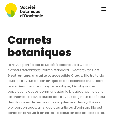
Qui sommes-nous ?
Revue
Carnets botaniques
Carnets
Colloque
Convergences botaniques
botaniques
Herbier PCPR
La revue portée par la Société botanique d’Occitanie,
Ressources
Carnets botaniques
(forme standard :
Carnets Bot.
), est
électronique, gratuite
et
accessible à tous
. Elle traite de
Actualités et calendrier
tous les travaux de
botanique
et des sciences qui lui sont
associées comme la phytosociologie, l’écologie des
Contact
populations et des communautés, la biogéographie ou la
taxonomie. La revue publie des travaux originaux basés sur
des données de terrain, mais également des synthèses
bibliographiques, ainsi que des articles d’opinion. Elle est
écrite en
langue
française
. La diffusion des articles se fait