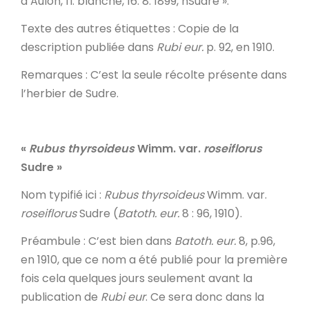
d’Aulon, fl. blanche, 16. 8. 1899, hSudre ».
Texte des autres étiquettes
: Copie de la
description publiée dans
Rubi eur.
p. 92, en 1910.
Remarques
: C’est la seule récolte présente dans
l’herbier de Sudre.
«
Rubus thyrsoideus
Wimm. var.
roseiflorus
Sudre
»
Nom typifié ici
:
Rubus thyrsoideus
Wimm. var.
roseiflorus
Sudre (
Batoth. eur.
8 : 96, 1910).
Préambule
: C’est bien dans
Batoth. eur.
8, p.96,
en 1910, que ce nom a été publié pour la première
fois cela quelques jours seulement avant la
publication de
Rubi eur
. Ce sera donc dans la