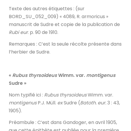
Texte des autres étiquettes
: (sur
BORD_SU_052_009) « 4089, R. armoricus »
manuscrit de Sudre et copie de la publication de
Rubi eur
. p. 90 de 1910.
Remarques
: C’est la seule récolte présente dans
l’herbier de Sudre.
«
Rubus thyrsoideus
Wimm. var.
montigenus
Sudre
»
Nom typifié ici
:
Rubus thyrsoideus
Wimm. var.
montigenus
P.J. Müll.
ex
Sudre (
Batoth. eur.
3 : 43,
1905).
Préambule
: C’est dans Gandoger, en avril 1905,
que cette épithète est publiée pour la première