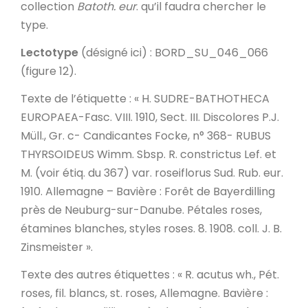
collection
Batoth. eur
. qu’il faudra chercher le
type.
Lectotype
(désigné ici) : BORD_SU_046_066
(figure 12).
Texte de l’étiquette
: « H. SUDRE-BATHOTHECA
EUROPAEA-Fasc. VIII. 1910, Sect. III. Discolores P.J.
Müll., Gr. c- Candicantes Focke, n° 368- RUBUS
THYRSOIDEUS Wimm. Sbsp. R. constrictus Lef. et
M. (voir étiq. du 367) var. roseiflorus Sud. Rub. eur.
1910. Allemagne – Bavière : Forêt de Bayerdilling
près de Neuburg-sur-Danube. Pétales roses,
étamines blanches, styles roses. 8. 1908. coll. J. B.
Zinsmeister ».
Texte des autres étiquettes
: « R. acutus wh., Pét.
roses, fil. blancs, st. roses, Allemagne. Bavière :