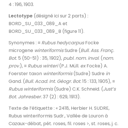
4 : 196, 1903.
Lectotype
(désigné ici sur 2 parts) :
BORD_SU_033_089_A et
BORD_SU_033_089_B (figure 11).
Synonymes
: ≡
Rubus hedycarpus
Focke
microgene
winteriformis
Sudre (
Bull. Ass. Franç.
Bot.
5 (50-51) : 35, 1902),
publ. nom. inval
. (
nom.
prov
.), ≡
Rubus winteri
(P.J. Müll.
ex
Focke) A.
Foerster taxon
winteriformis
(Sudre) Sudre
in
Gand. (
Bull. Acad. Int. Géogr. Bot.
15 : 133, 1905), ≡
Rubus winteriformis
(Sudre) C.K. Schneid. (
Just’s
Bot.
Jahresber.
37 (2) : 629, 1913).
Texte de l’étiquette
: « 2418, Herbier H. SUDRE,
Rubus winteriformis Sudr., Vallée de Louron à
Cazaux-débat, pét. roses, fil. roses >, st. roses, j. c.