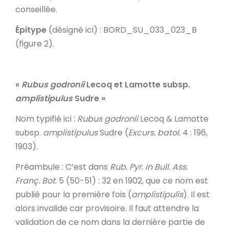
conseillée.
Épitype
(désigné ici) : BORD_SU_033_023_B
(figure 2).
«
Rubus godronii
Lecoq et Lamotte subsp.
amplistipulus
Sudre »
Nom typifié ici
:
Rubus godronii
Lecoq & Lamotte
subsp.
amplistipulus
Sudre (
Excurs. batol.
4
: 196,
1903).
Préambule
: C’est dans
Rub. Pyr. in
Bull. Ass.
Franç. Bot
. 5 (50-51) : 32 en 1902, que ce nom est
publié pour la première fois (
amplistipulis
). Il est
alors invalide car provisoire. Il faut attendre la
validation de ce nom dans la dernière partie de