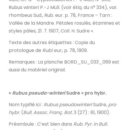
Rubus winteri P.-J Müll. (voir étiq. du n° 334), var.
rhombeus Sud., Rub. eur. p. 78, France – Tarn :
Vallée de la Mandre. Pétales rosulés, étamines et
styles pâles, 21. 7. 1907, Coll. H. Sudre ».
Texte des autres étiquettes
: Copie du
protologue de
Rubi eur.
, p. 78, 1909.
Remarques
: La planche BORD_SU_033_069 est
aussi du matériel original.
«
Rubus pseudo-winteri
Sudre » pro hybr.
Nom typifié ici
:
Rubus pseudowinteri
Sudre,
pro
hybr
. (
Bull. Assoc. Franç. Bot.
3 (27) : 61, 1900).
Préambule
: C’est bien dans
Rub. Pyr. in
Bull.