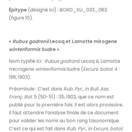
Épitype
(désigné ici) : BORD_SU_033_083
(figure 10).
«
Rubus godronii
Lecoq et Lamotte mirogene
winteriformis
Sudre »
Nom typifié ici
:
Rubus godronii
Lecoq & Lamotte
microgene
winteriformis
Sudre (
Excurs. batol.
4 :
196, 1903).
Préambule
: C’est dans
Rub. Pyr.
,
in
Bull. Ass.
Franç. Bot.
5 (50-51) : 35, 1902, que ce nom est
publié pour la première fois. Il est alors provisoire.
Il faut attendre l’analyse finale de ce document
pour valider les noms au bon rang taxonomique.
C’est ce qui est fait dans
Rub. Pyr.
,
in Excurs. batol
.