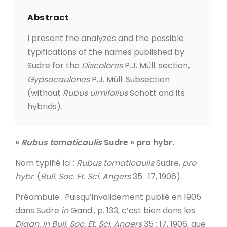
Abstract
I present the analyzes and the possible
typifications of the names published by
Sudre for the
Discolores
P.J. Müll. section
,
Gypsocaulones
P.J. Müll. Subsection
(without
Rubus ulmifolius
Schott and its
hybrids)
.
«
Rubus tornaticaulis
Sudre » pro hybr.
Nom typifié ici
:
Rubus tornaticaulis
Sudre,
pro
hybr
. (
Bull. Soc. Et. Sci. Angers
35 : 17, 1906).
Préambule
: Puisqu’invalidement publié en 1905
dans Sudre
in
Gand., p. 133, c’est bien dans les
Diagn.
in
Bull. Soc. Et. Sci. Angers
35 : 17, 1906, que