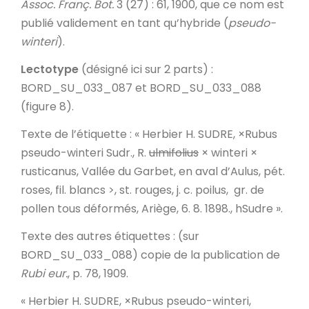
Assoc. Franç. Bot.
3 (27) : 61, 1900, que ce nom est
publié validement en tant qu’hybride (
pseudo-
winteri
).
Lectotype
(désigné ici sur 2 parts) :
BORD_SU_033_087 et BORD_SU_033_088
(figure 8).
Texte de l’étiquette
: « Herbier H. SUDRE, ×Rubus
pseudo-winteri Sudr., R.
ulmifolius
× winteri ×
rusticanus, Vallée du Garbet, en aval d’Aulus, pét.
roses, fil. blancs >, st. rouges, j. c. poilus, gr. de
pollen tous déformés, Ariège, 6. 8. 1898., hSudre ».
Texte des autres étiquettes
: (sur
BORD_SU_033_088) copie de la publication de
Rubi eur.
, p. 78, 1909.
« Herbier H. SUDRE, ×Rubus pseudo-winteri,