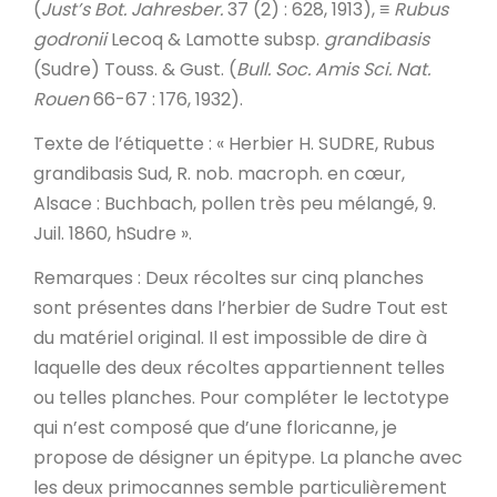
(
Just’s Bot. Jahresber.
37 (2) : 628, 1913), ≡
Rubus
godronii
Lecoq & Lamotte subsp.
grandibasis
(Sudre) Touss. & Gust. (
Bull. Soc. Amis Sci. Nat.
Rouen
66-67 : 176, 1932).
Texte de l’étiquette
: « Herbier H. SUDRE, Rubus
grandibasis Sud, R. nob. macroph. en cœur,
Alsace : Buchbach, pollen très peu mélangé, 9.
Juil. 1860, hSudre ».
Remarques
: Deux récoltes sur cinq planches
sont présentes dans l’herbier de Sudre Tout est
du matériel original. Il est impossible de dire à
laquelle des deux récoltes appartiennent telles
ou telles planches. Pour compléter le lectotype
qui n’est composé que d’une floricanne, je
propose de désigner un épitype. La planche avec
les deux primocannes semble particulièrement