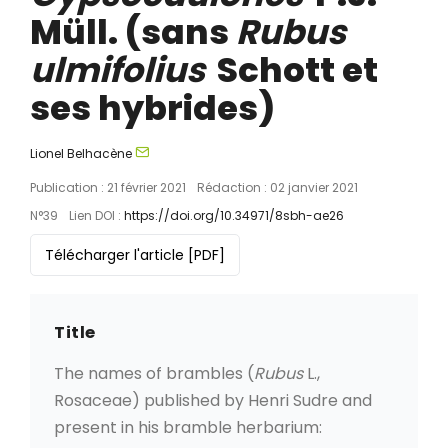
Müll. (sans
Rubus
ulmifolius
Schott et
ses hybrides)
Lionel Belhacène
Publication : 21 février 2021
Rédaction : 02 janvier 2021
N°39
Lien DOI :
https://doi.org/10.34971/8sbh-ae26
Télécharger l'article
[PDF]
Title
The names of brambles (
Rubus
L.,
Rosaceae) published by Henri Sudre and
present in his bramble herbarium: