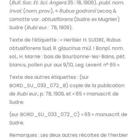
(
Bull.
Soc. Et. Sci. Angers
35 : 18, 1906),
publ. nom.
inval
. (
nom. prov.
), ≡
Rubus godronii
Lecoq &
Lamotte var.
obtusiflorens
(Sudre
ex
Mugnier)
Sudre (
Rubi eur
. : 78, 1909).
Texte de l’étiquette
: « Herbier H. SUDRE, Rubus
obtusiflorens Sud, R. glaucinus mül. ! Bonpl. nom.
sol., H. Marne : bois de Bourbonne-les-Bains, pét.
blancs, pollen pur aux 9/10, Leg. Levent n° 65 ».
Texte des autres étiquettes
: (sur
BORD_SU_033_072_B) copie de la publication
de
Rubi eur.,
p. 78, 1909, et « 65 » manuscrit de
Sudre.
(sur BORD_SU_033_072_C) « 65 » manuscrit de
Sudre.
Remarques
: Les deux autres récoltes de l’herbier