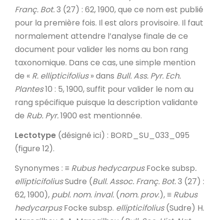
Franç. Bot.
3 (27) : 62, 1900, que ce nom est publié
pour la première fois. Il est alors provisoire. Il faut
normalement attendre l’analyse finale de ce
document pour valider les noms au bon rang
taxonomique. Dans ce cas, une simple mention
de «
R. ellipticifolius
» dans
Bull. Ass. Pyr. Ech.
Plantes
10 : 5, 1900, suffit pour valider le nom au
rang spécifique puisque la description validante
de
Rub. Pyr.
1900 est mentionnée.
Lectotype
(désigné ici) : BORD_SU_033_095
(figure 12).
Synonymes
: ≡
Rubus
hedycarpus
Focke subsp
.
ellipticifolius
Sudre (
Bull. Assoc. Franç. Bot.
3 (27) :
62, 1900),
publ. nom. inval.
(
nom. prov
.), ≡
Rubus
hedycarpus
Focke subsp.
ellipticifolius
(Sudre) H.