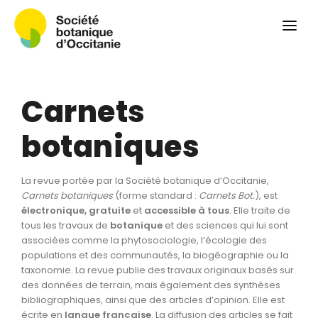
Qui sommes-nous ?
Revue
Carnets botaniques
Carnets
Colloque
Convergences botaniques
botaniques
Herbier PCPR
La revue portée par la Société botanique d’Occitanie,
Ressources
Carnets botaniques
(forme standard :
Carnets Bot.
), est
électronique, gratuite
et
accessible à tous
. Elle traite de
Actualités et calendrier
tous les travaux de
botanique
et des sciences qui lui sont
associées comme la phytosociologie, l’écologie des
Contact
populations et des communautés, la biogéographie ou la
taxonomie. La revue publie des travaux originaux basés sur
des données de terrain, mais également des synthèses
bibliographiques, ainsi que des articles d’opinion. Elle est
écrite en
langue
française
. La diffusion des articles se fait