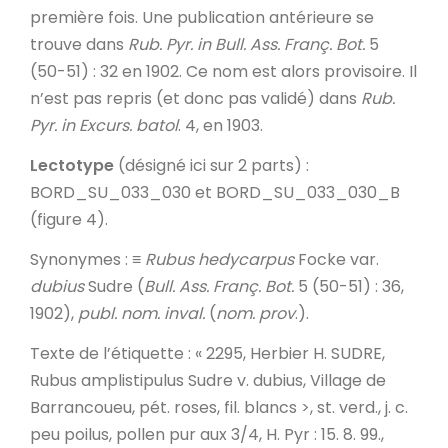
première fois. Une publication antérieure se
trouve dans
Rub. Pyr. in
Bull. Ass. Franç. Bot.
5
(50-51) : 32 en 1902. Ce nom est alors provisoire. Il
n’est pas repris (et donc pas validé) dans
Rub.
Pyr.
in
Excurs. batol
. 4, en 1903.
Lectotype
(désigné ici sur 2 parts) :
BORD_SU_033_030 et BORD_SU_033_030_B
(figure 4).
Synonymes
: ≡
Rubus hedycarpus
Focke var.
dubius
Sudre (
Bull. Ass.
Franç. Bot.
5 (50-51) : 36,
1902),
publ. nom. inval.
(
nom. prov
.).
Texte de l’étiquette
: « 2295, Herbier H. SUDRE,
Rubus amplistipulus Sudre v. dubius, Village de
Barrancoueu, pét. roses, fil. blancs >, st. verd., j. c.
peu poilus, pollen pur aux 3/4,
H. Pyr
: 15. 8. 99.,