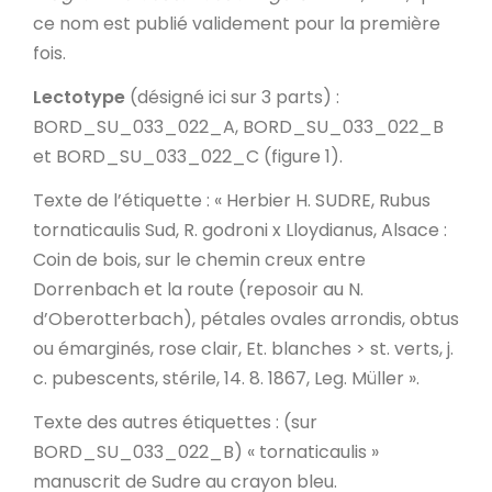
ce nom est publié validement pour la première
fois.
Lectotype
(désigné ici sur 3 parts) :
BORD_SU_033_022_A, BORD_SU_033_022_B
et BORD_SU_033_022_C (figure 1).
Texte de l’étiquette
: « Herbier H. SUDRE, Rubus
tornaticaulis Sud, R. godroni x Lloydianus,
Alsace
:
Coin de bois, sur le chemin creux entre
Dorrenbach et la route (reposoir au N.
d’Oberotterbach), pétales ovales arrondis, obtus
ou émarginés, rose clair, Et. blanches > st. verts, j.
c. pubescents, stérile, 14. 8. 1867,
Leg. Müller
».
Texte des autres étiquettes
: (sur
BORD_SU_033_022_B) « tornaticaulis »
manuscrit de Sudre au crayon bleu.