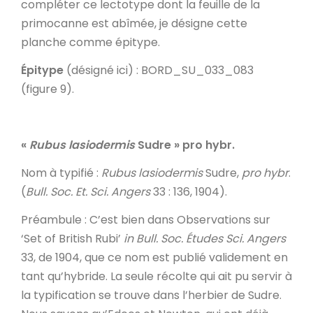
compléter ce lectotype dont la feuille de la
primocanne est abîmée, je désigne cette
planche comme épitype.
Épitype
(désigné ici) : BORD_SU_033_083
(figure 9).
«
Rubus lasiodermis
Sudre » pro hybr.
Nom à typifié
:
Rubus lasiodermis
Sudre,
pro hybr
.
(
Bull. Soc. Et. Sci. Angers
33 : 136, 1904).
Préambule
: C’est bien dans Observations sur
‘Set of British Rubi’
in
Bull. Soc. Études Sci. Angers
33, de 1904, que ce nom est publié validement en
tant qu’hybride. La seule récolte qui ait pu servir à
la typification se trouve dans l’herbier de Sudre.