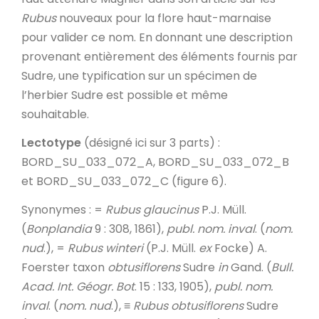
Rubus
nouveaux pour la flore haut-marnaise
pour valider ce nom. En donnant une description
provenant entièrement des éléments fournis par
Sudre, une typification sur un spécimen de
l’herbier Sudre est possible et même
souhaitable.
Lectotype
(désigné ici sur 3 parts) :
BORD_SU_033_072_A, BORD_SU_033_072_B
et BORD_SU_033_072_C (figure 6).
Synonymes
: =
Rubus glaucinus
P.J. Müll.
(
Bonplandia
9 : 308, 1861),
publ. nom. inval
. (
nom.
nud
.), =
Rubus winteri
(P.J. Müll.
ex
Focke) A.
Foerster taxon
obtusiflorens
Sudre
in
Gand. (
Bull.
Acad. Int. Géogr. Bot
. 15 : 133, 1905),
publ. nom.
inval
. (
nom. nud
.), ≡
Rubus obtusiflorens
Sudre