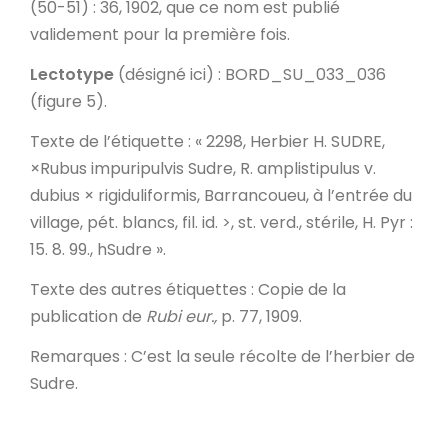
(50-51) : 36, 1902, que ce nom est publié
validement pour la première fois.
Lectotype
(désigné ici) : BORD_SU_033_036
(figure 5).
Texte de l’étiquette
: « 2298, Herbier H. SUDRE,
×Rubus impuripulvis Sudre, R. amplistipulus v.
dubius × rigiduliformis, Barrancoueu, à l’entrée du
village, pét. blancs, fil. id. >, st. verd., stérile,
H. Pyr
:
15. 8. 99., hSudre ».
Texte des autres étiquettes
: Copie de la
publication de
Rubi eur.,
p. 77, 1909.
Remarques
: C’est la seule récolte de l’herbier de
Sudre.