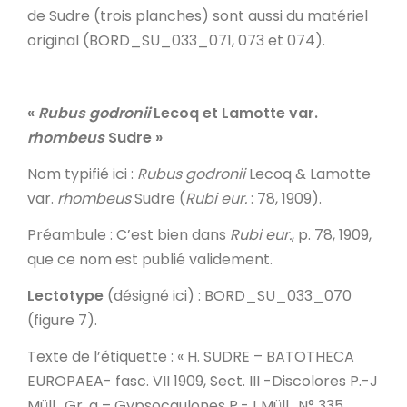
de Sudre (trois planches) sont aussi du matériel
original (BORD_SU_033_071, 073 et 074).
«
Rubus godronii
Lecoq et Lamotte var.
rhombeus
Sudre »
Nom typifié ici
:
Rubus godronii
Lecoq & Lamotte
var.
rhombeus
Sudre (
Rubi eur.
: 78, 1909).
Préambule
: C’est bien dans
Rubi eur.
, p. 78, 1909,
que ce nom est publié validement.
Lectotype
(désigné ici) : BORD_SU_033_070
(figure 7).
Texte de l’étiquette
: « H. SUDRE – BATOTHECA
EUROPAEA- fasc. VII 1909, Sect. III -Discolores P.-J
Müll., Gr. a – Gypsocaulones P.-J Müll., N° 335,