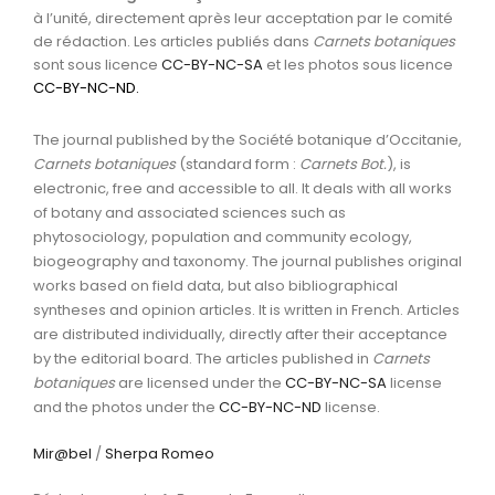
à l’unité, directement après leur acceptation par le comité
de rédaction. Les articles publiés dans
Carnets botaniques
sont sous licence
CC-BY-NC-SA
et les photos sous licence
CC-BY-NC-ND
.
The journal published by the Société botanique d’Occitanie,
Carnets botaniques
(standard form :
Carnets Bot.
), is
electronic, free and accessible to all. It deals with all works
of botany and associated sciences such as
phytosociology, population and community ecology,
biogeography and taxonomy. The journal publishes original
works based on field data, but also bibliographical
syntheses and opinion articles. It is written in French. Articles
are distributed individually, directly after their acceptance
by the editorial board. The articles published in
Carnets
botaniques
are licensed under the
CC-BY-NC-SA
license
and the photos under the
CC-BY-NC-ND
license.
Mir@bel
/
Sherpa Romeo