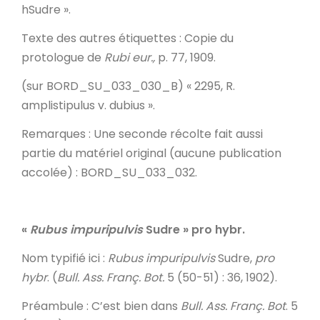
hSudre ».
Texte des autres étiquettes
: Copie du
protologue de
Rubi eur.,
p. 77, 1909.
(sur BORD_SU_033_030_B) « 2295, R.
amplistipulus v. dubius ».
Remarques
: Une seconde récolte fait aussi
partie du matériel original (aucune publication
accolée) : BORD_SU_033_032.
«
Rubus impuripulvis
Sudre » pro hybr.
Nom typifié ici
:
Rubus impuripulvis
Sudre,
pro
hybr
. (
Bull. Ass. Franç. Bot.
5 (50-51) : 36, 1902).
Préambule
: C’est bien dans
Bull. Ass. Franç. Bot
. 5