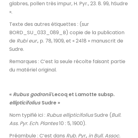
glabres, pollen très impur, H. Pyr., 23. 8. 99, hSudre
».
Texte des autres étiquettes
: (sur
BORD_SU_033_089_B) copie de la publication
de
Rubi eur.
, p. 78, 1909, et « 2418 » manuscrit de
Sudre.
Remarques
: C’est la seule récolte faisant partie
du matériel original.
«
Rubus godronii
Lecoq et Lamotte subsp.
ellipticifolius
Sudre »
Nom typifié ici
:
Rubus ellipticifolius
Sudre (
Bull.
Ass. Pyr. Ech. Plantes
10 : 5, 1900).
Préambule
: C’est dans
Rub. Pyr.
,
in
Bull. Assoc.