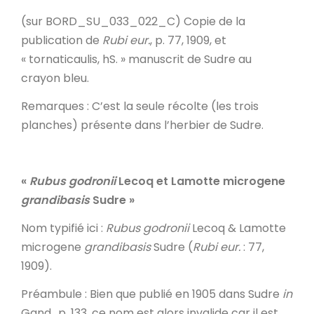
(sur BORD_SU_033_022_C) Copie de la
publication de
Rubi eur.
, p. 77, 1909, et
« tornaticaulis, hS. » manuscrit de Sudre au
crayon bleu.
Remarques
: C’est la seule récolte (les trois
planches) présente dans l’herbier de Sudre.
«
Rubus godronii
Lecoq et Lamotte microgene
grandibasis
Sudre »
Nom typifié ici
:
Rubus godronii
Lecoq & Lamotte
microgene
grandibasis
Sudre (
Rubi eur.
: 77,
1909).
Préambule
: Bien que publié en 1905 dans Sudre
in
Gand., p. 133, ce nom est alors invalide car il est