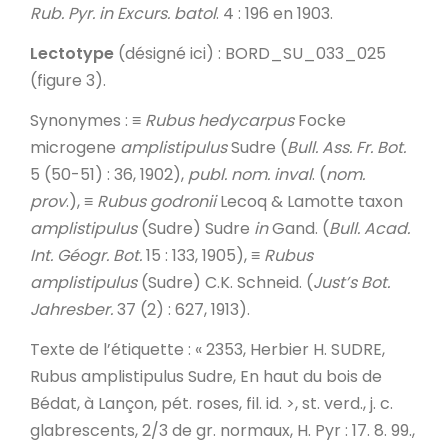
Rub. Pyr.
in
Excurs. batol
. 4 : 196 en 1903.
Lectotype
(désigné ici) : BORD_SU_033_025
(figure 3).
Synonymes
: ≡
Rubus hedycarpus
Focke
microgene
amplistipulus
Sudre (
Bull. Ass. Fr. Bot.
5 (50-51) : 36, 1902),
publ. nom. inval
. (
nom.
prov
.), ≡
Rubus godronii
Lecoq & Lamotte taxon
amplistipulus
(Sudre) Sudre
in
Gand. (
Bull. Acad.
Int. Géogr.
Bot.
15 : 133, 1905), ≡
Rubus
amplistipulus
(Sudre) C.K. Schneid. (
Just’s Bot.
Jahresber.
37 (2) : 627, 1913).
Texte de l’étiquette
: « 2353, Herbier H. SUDRE,
Rubus amplistipulus Sudre, En haut du bois de
Bédat, à Lançon, pét. roses, fil. id. >, st. verd., j. c.
glabrescents, 2/3 de gr. normaux,
H. Pyr
: 17. 8. 99.,