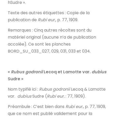
hSudre ».
Texte des autres étiquettes
: Copie de la
publication de
Rubi eur.,
p. 77, 1909.
Remarques
: Cinq autres récoltes sont du
matériel original (aucune n’a de publication
accolée). Ce sont les planches
BORD_SU_033_027, 029, 031, 033 et 034.
«
Rubus godronii
Lecoq et Lamotte var.
dubius
Sudre »
Nom typifié ici
:
Rubus godronii
Lecoq & Lamotte
var.
dubius
Sudre (
Rubi eur.
: 77, 1909).
Préambule
: C’est bien dans
Rubi eur.
, p. 77, 1909,
que ce nom est publié validement pour la