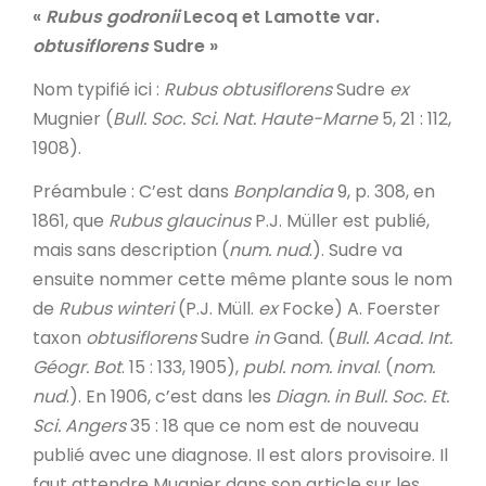
«
Rubus godronii
Lecoq et Lamotte var.
obtusiflorens
Sudre »
Nom typifié ici
:
Rubus obtusiflorens
Sudre
ex
Mugnier (
Bull. Soc. Sci. Nat. Haute-Marne
5, 21 : 112,
1908).
Préambule
: C’est dans
Bonplandia
9, p. 308, en
1861, que
Rubus glaucinus
P.J. Müller est publié,
mais sans description (
num. nud
.). Sudre va
ensuite nommer cette même plante sous le nom
de
Rubus winteri
(P.J. Müll.
ex
Focke) A. Foerster
taxon
obtusiflorens
Sudre
in
Gand. (
Bull. Acad. Int.
Géogr. Bot
. 15 : 133, 1905),
publ. nom. inval
. (
nom.
nud
.). En 1906, c’est dans les
Diagn. in
Bull. Soc. Et.
Sci. Angers
35 : 18 que ce nom est de nouveau
publié avec une diagnose. Il est alors provisoire. Il
faut attendre Mugnier dans son article sur les