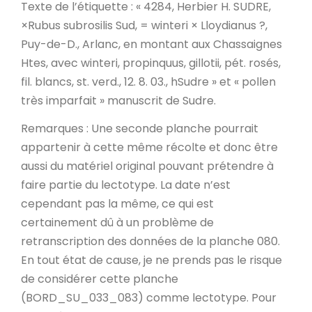
Texte de l’étiquette
: « 4284, Herbier H. SUDRE,
×Rubus subrosilis Sud, = winteri × Lloydianus ?,
Puy-de-D.
, Arlanc, en montant aux Chassaignes
Htes, avec winteri, propinquus, gillotii, pét. rosés,
fil. blancs, st. verd., 12. 8. 03., hSudre » et « pollen
très imparfait » manuscrit de Sudre.
Remarques
: Une seconde planche pourrait
appartenir à cette même récolte et donc être
aussi du matériel original pouvant prétendre à
faire partie du lectotype. La date n’est
cependant pas la même, ce qui est
certainement dû à un problème de
retranscription des données de la planche 080.
En tout état de cause, je ne prends pas le risque
de considérer cette planche
(BORD_SU_033_083) comme lectotype. Pour