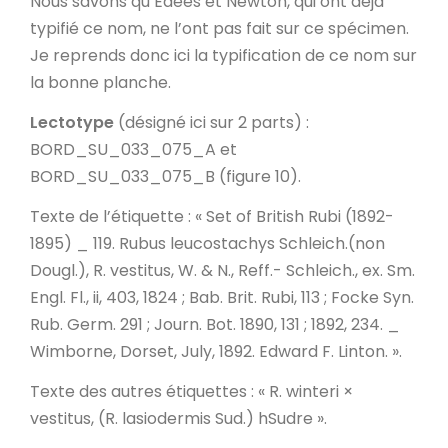
Nous savons qu’Edees et Newton, qui ont déjà
typifié ce nom, ne l’ont pas fait sur ce spécimen.
Je reprends donc ici la typification de ce nom sur
la bonne planche.
Lectotype
(désigné ici sur 2 parts) :
BORD_SU_033_075_A et
BORD_SU_033_075_B (figure 10).
Texte de l’étiquette
: « Set of British Rubi (1892-
1895) _ 119. Rubus leucostachys Schleich.(non
Dougl.), R. vestitus, W. & N., Reff.- Schleich., ex. Sm.
Engl. Fl., ii, 403, 1824 ; Bab. Brit. Rubi, 113 ; Focke Syn.
Rub. Germ. 291 ; Journ. Bot. 1890, 131 ; 1892, 234. _
Wimborne, Dorset, July, 1892. Edward F. Linton. ».
Texte des autres étiquettes
: « R. winteri ×
vestitus, (R. lasiodermis Sud.) hSudre ».