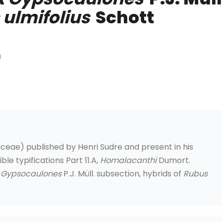
 ulmifolius
Schott
1
saceae) published by Henri Sudre and present in his
e typifications Part 11.A,
Homalacanthi
Dumort.
,
Gypsocaulones
P.J. Müll. subsection, hybrids of
Rubus