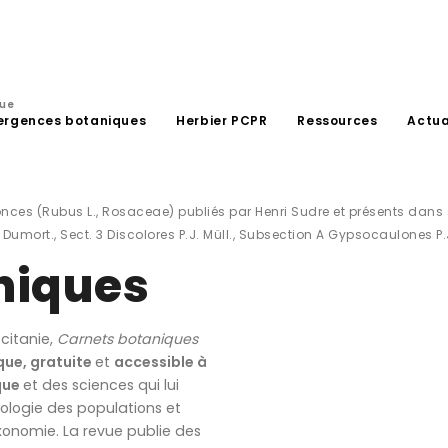
que
ergences botaniques
Herbier PCPR
Ressources
Actua
nces (Rubus L., Rosaceae) publiés par Henri Sudre et présents dans s
Dumort., Sect. 3 Discolores P.J. Müll., Subsection A Gypsocaulones P.
niques
citanie,
Carnets botaniques
que, gratuite
et
accessible à
que
et des sciences qui lui
ologie des populations et
onomie. La revue publie des