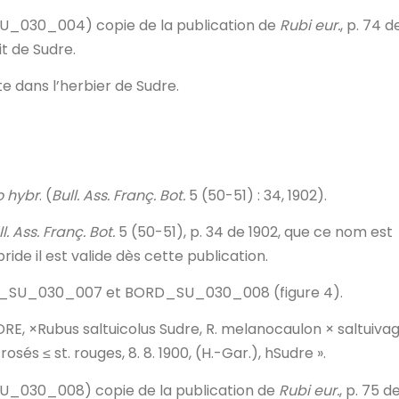
U_030_004) copie de la publication de
Rubi eur.
, p. 74 d
t de Sudre.
te dans l’herbier de Sudre.
o hybr
. (
Bull. Ass. Franç. Bot.
5 (50-51) : 34, 1902).
l. Ass. Franç. Bot.
5 (50-51),
p. 34 de 1902, que ce nom est
ride il est valide dès cette publication.
BORD_SU_030_007 et BORD_SU_030_008 (figure 4).
DRE, ×Rubus saltuicolus Sudre, R. melanocaulon × saltuivag
rosés ≤ st. rouges, 8. 8. 1900, (H.-Gar.), hSudre ».
U_030_008) copie de la publication de
Rubi eur.
, p. 75 d