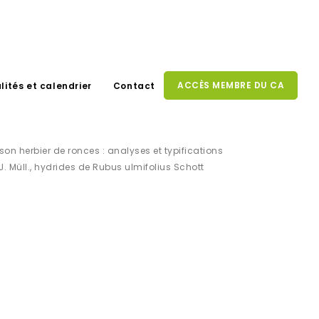
ACCÈS MEMBRE DU CA
lités et calendrier
Contact
on herbier de ronces : analyses et typifications
J. Müll., hydrides de Rubus ulmifolius Schott