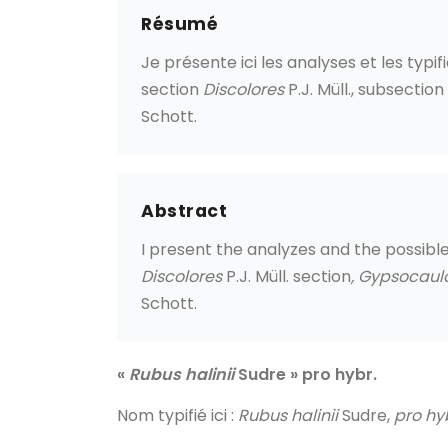
Résumé
Je présente ici les analyses et les typ
section
Discolores
P.J. Müll., subsection
Schott.
Abstract
I present the analyzes and the possible
Discolores
P.J. Müll. section
,
Gypsocaul
Schott.
«
Rubus halinii
Sudre » pro hybr.
Nom typifié ici
:
Rubus halinii
Sudre,
pro hy