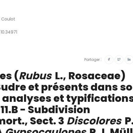
e Coulot
 10.34971
Partager :
es (
Rubus
L., Rosaceae)
Sudre et présents dans s
: analyses et typification
11.B - Subdivision
ort., Sect. 3
Discolores
P
A
Gypsocaulones
P.J. Müll