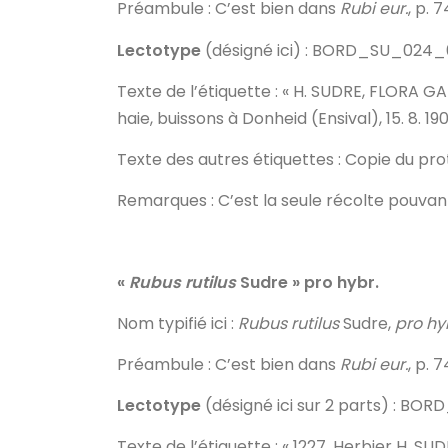
Préambule
: C’est bien dans
Rubi eur.
, p. 
Lectotype
(désigné ici) : BORD_SU_024_00
Texte de l’étiquette
: « H. SUDRE, FLORA GALL
haie, buissons à Donheid (Ensival), 15. 8. 1905
Texte des autres étiquettes
: Copie du pr
Remarques
: C’est la seule récolte pouvan
«
Rubus rutilus
Sudre » pro hybr.
Nom typifié ici
:
Rubus rutilus
Sudre,
pro hy
Préambule
: C’est bien dans
Rubi eur.
, p. 
Lectotype
(désigné ici sur 2 parts) : B
Texte de l’étiquette
: « 1227, Herbier H. SUD