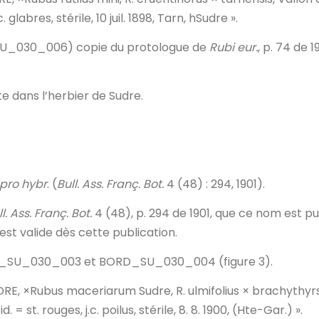
. glabres, stérile, 10 juil. 1898, Tarn, hSudre ».
SU_030_006) copie du protologue de
Rubi eur.
, p. 74 de 1
te dans l’herbier de Sudre.
pro hybr
. (
Bull. Ass. Franç. Bot.
4 (48)
: 294, 1901).
l. Ass. Franç. Bot.
4 (48),
p. 294 de 1901, que ce nom est pu
 est valide dès cette publication.
ORD_SU_030_003 et BORD_SU_030_004 (figure 3).
UDRE, ×Rubus maceriarum Sudre, R. ulmifolius × brachythyr
. = st. rouges, j.c. poilus, stérile, 8. 8. 1900, (Hte-Gar.) ».