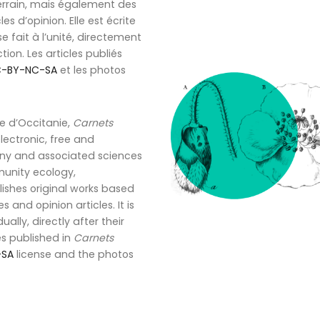
errain, mais également des
es d’opinion. Elle est écrite
 se fait à l’unité, directement
ion. Les articles publiés
-BY-NC-SA
et les photos
e d’Occitanie,
Carnets
 electronic, free and
otany and associated sciences
unity ecology,
shes original works based
 and opinion articles. It is
ually, directly after their
es published in
Carnets
-SA
license and the photos