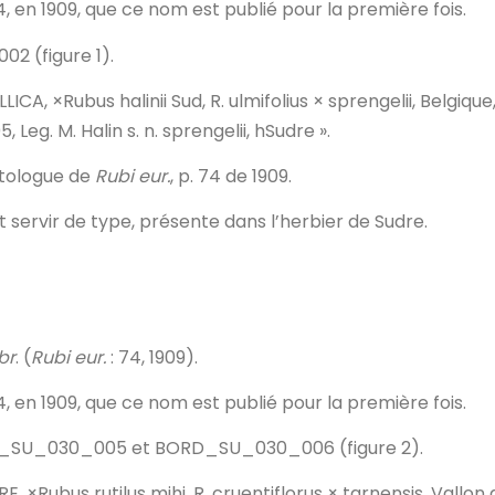
74, en 1909, que ce nom est publié pour la première fois.
2 (figure 1).
ICA, ×Rubus halinii Sud, R. ulmifolius × sprengelii,
Belgique
, Leg. M. Halin s. n. sprengelii, hSudre ».
otologue de
Rubi eur.
, p. 74 de 1909.
t servir de type, présente dans l’herbier de Sudre.
br
. (
Rubi eur.
: 74, 1909).
74, en 1909, que ce nom est publié pour la première fois.
ORD_SU_030_005 et BORD_SU_030_006 (figure 2).
RE, ×Rubus rutilus mihi, R. cruentiflorus × tarnensis, Vallon 