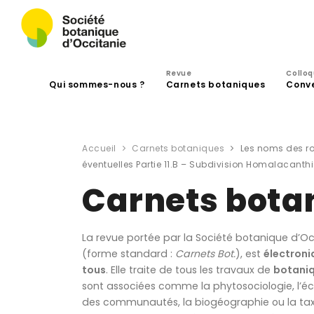
Revue
Collo
Qui sommes-nous ?
Carnets botaniques
Conv
Accueil
Carnets botaniques
Les noms des ro
éventuelles Partie 11.B – Subdivision Homalacanthi 
Carnets bota
La revue portée par la Société botanique d’Oc
(forme standard :
Carnets Bot.
), est
électroni
tous
. Elle traite de tous les travaux de
botani
sont associées comme la phytosociologie, l’éc
des communautés, la biogéographie ou la tax