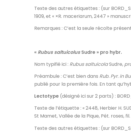
Texte des autres étiquettes
: (sur BORD_S
1909, et « ×R. maceriarum, 2447 » manuscri
Remarques
: C’est la seule récolte présen
«
Rubus saltuicolus
Sudre » pro hybr.
Nom typifié ici
:
Rubus saltuicola
Sudre,
pr
Préambule
: C’est bien dans
Rub. Pyr.
in
Bul
publié pour la première fois. En tant qu’hyb
Lectotype
(désigné ici sur 2 parts) : 
Texte de l’étiquette
: « 2448, Herbier H. SU
St Mamet, Vallée de la Pique, Pét. roses, fil. 
Texte des autres étiquettes
: (sur BORD_S