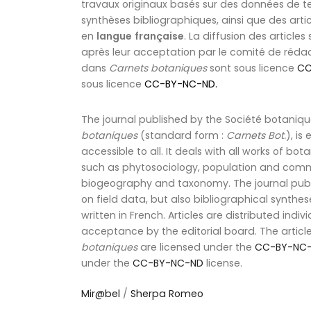
travaux originaux basés sur des données de t
synthèses bibliographiques, ainsi que des articl
en
langue
française
. La diffusion des articles
après leur acceptation par le comité de rédact
dans
Carnets botaniques
sont sous licence
CC
sous licence
CC-BY-NC-ND
.
The journal published by the Société botaniqu
botaniques
(standard form :
Carnets Bot.
), is
accessible to all. It deals with all works of b
such as phytosociology, population and comm
biogeography and taxonomy. The journal publi
on field data, but also bibliographical syntheses
written in French. Articles are distributed individ
acceptance by the editorial board. The articl
botaniques
are licensed under the
CC-BY-NC
under the
CC-BY-NC-ND
license.
Mir@bel
/
Sherpa Romeo