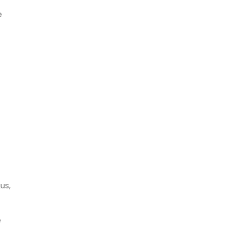
e
us,
e