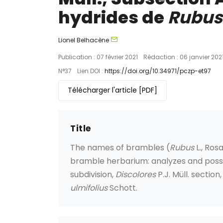
hydrides de
Rubus
Lionel Belhacène
Publication : 07 février 2021
Rédaction : 06 janvier 202
N°37
Lien DOI :
https://doi.org/10.34971/pczp-et97
Télécharger l'article
[PDF]
Title
The names of brambles (
Rubus
L., Ro
bramble herbarium: analyzes and possibl
subdivision,
Discolores
P.J. Müll. section
ulmifolius
Schott.