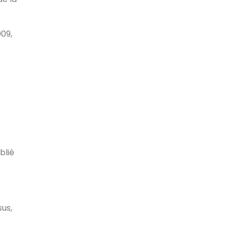
909,
blié
sus,