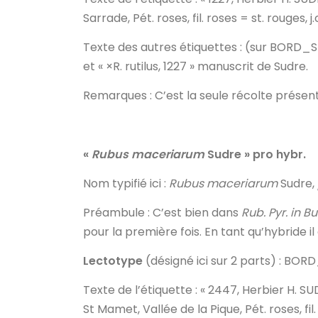
Sarrade, Pét. roses, fil. roses = st. rouges, j.c
Texte des autres étiquettes
: (sur BORD_
et « ×R. rutilus, 1227 » manuscrit de Sudre.
Remarques
: C’est la seule récolte présen
«
Rubus maceriarum
Sudre » pro hybr.
Nom typifié ici
:
Rubus maceriarum
Sudre,
Préambule
: C’est bien dans
Rub. Pyr.
in
Bul
pour la première fois. En tant qu’hybride il
Lectotype
(désigné ici sur 2 parts) : B
Texte de l’étiquette
: « 2447, Herbier H. S
St Mamet, Vallée de la Pique, Pét. roses, fil. id