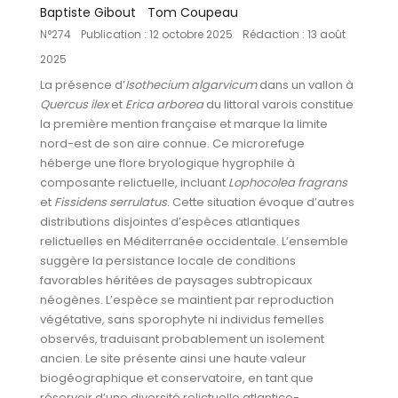
Baptiste Gibout
Tom Coupeau
N°274
Publication : 12 octobre 2025
Rédaction : 13 août
2025
La présence d’
Isothecium algarvicum
dans un vallon à
Quercus ilex
et
Erica arborea
du littoral varois constitue
la première mention française et marque la limite
nord-est de son aire connue. Ce microrefuge
héberge une flore bryologique hygrophile à
composante relictuelle, incluant
Lophocolea fragrans
et
Fissidens serrulatus
. Cette situation évoque d’autres
distributions disjointes d’espèces atlantiques
relictuelles en Méditerranée occidentale. L’ensemble
suggère la persistance locale de conditions
favorables héritées de paysages subtropicaux
néogènes. L’espèce se maintient par reproduction
végétative, sans sporophyte ni individus femelles
observés, traduisant probablement un isolement
ancien. Le site présente ainsi une haute valeur
biogéographique et conservatoire, en tant que
réservoir d’une diversité relictuelle atlantico-