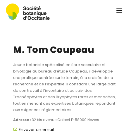
Qui sommes-nous ?
Revue
Carnets botaniques
Colloque
M. Tom Coupeau
Convergences botaniques
Herbier PCPR
Jeune botaniste spécialisé en flore vasculaire et
bryologie au bureau d’étude Coupeau, il développe
Ressources
une pratique centrée sur le terrain, à la croisée de la
recherche et de l’expertise. Il consacre une large part
Actualités et calendrier
de son travail à l’inventaire et au suivi des
Trachéophytes et des Bryophytes rares et menacées,
Contact
tout en menant des expertises botaniques répondant
aux exigences réglementaires.
Adresse :
32 bis avenue Colbert F-58000 Nevers
Envoyer un email