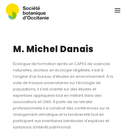
Qui sommes-nous ?
Revue
Carnets botaniques
Colloque
M. Michel Danais
Convergences botaniques
Herbier PCPR
Écologue de formation après un CAPES de sciences
naturelles, docteur en écologie végétale, il est à
Ressources
l’origine d’un bureau d’études en environnement. À la
suite de travaux universitaires sur l’écologie de
Actualités et calendrier
populations, il s’est orienté sur des études et
expertises appliquées tout en militant dans des
Contact
associations et ONG. À partir de sa retraite
professionnelle il a construit des conférences sur le
changement climatique et la biodiversité tout en
participant aux inventaires bénévoles d’espèces et
syntaxons d’intérêt patrimonial.