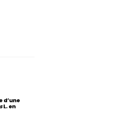
e d’une
us
L. en