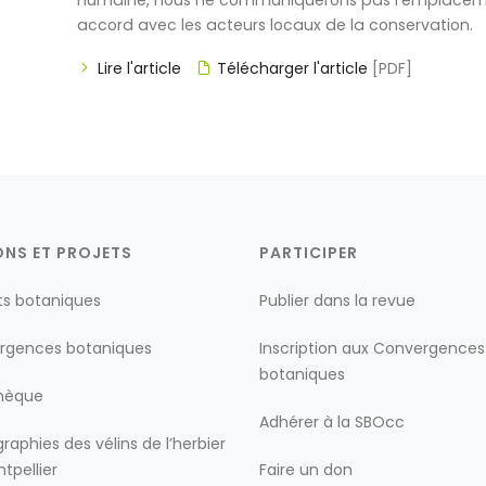
humaine, nous ne communiquerons pas l’emplaceme
accord avec les acteurs locaux de la conservation.
Lire l'article
Télécharger l'article
[PDF]
ONS ET PROJETS
PARTICIPER
ts botaniques
Publier dans la revue
rgences botaniques
Inscription aux Convergences
botaniques
thèque
Adhérer à la SBOcc
raphies des vélins de l’herbier
tpellier
Faire un don