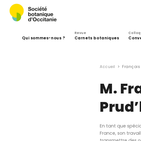
Revue
Collo
Qui sommes-nous ?
Carnets botaniques
Conv
Accueil
Françoi
M. Fr
Prud
En tant que spéci
France, son travai
transmettre des o