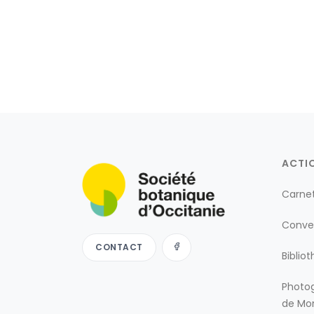
ACTI
Carne
Conve
CONTACT
Biblio
Photog
de Mon