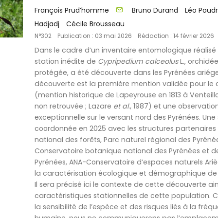
François Prud’homme
Bruno Durand
Léo Poud
Hadjadj
Cécile Brousseau
N°302
Publication : 03 mai 2026
Rédaction : 14 février 2026
Dans le cadre d’un inventaire entomologique réalisé
station inédite de
Cypripedium calceolus
L
.
, orchidée
protégée, a été découverte dans les Pyrénées ariége
découverte est la première mention validée pour l
(mention historique de Lapeyrouse en 1813 à Venteillo
non retrouvée ; Lazare
et al
., 1987) et une observatio
exceptionnelle sur le versant nord des Pyrénées. Une 
coordonnée en 2025 avec les structures partenaires 
national des forêts, Parc naturel régional des Pyréné
Conservatoire botanique national des Pyrénées et d
Pyrénées, ANA-Conservatoire d’espaces naturels Ari
la caractérisation écologique et démographique de 
Il sera précisé ici le contexte de cette découverte ain
caractéristiques stationnelles de cette population. 
la sensibilité de l’espèce et des risques liés à la fréq