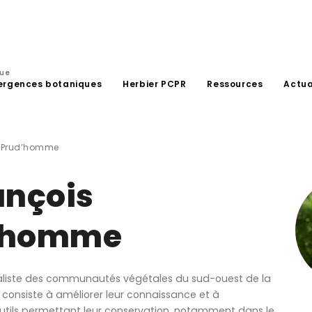
que
ergences botaniques
Herbier PCPR
Ressources
Actua
s Prud’homme
ançois
’homme
aliste des communautés végétales du sud-ouest de la
l consiste à améliorer leur connaissance et à
utils permettant leur conservation, notamment dans le