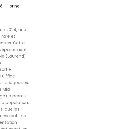
ré
Florine
 en 2024, une
 rare et
oises. Cette
e département
le (Laurenti)
n
sortie
(Office
es ariégeoises,
e Midi-
ège) a permis
la population.
si que les
Conscients de
uentation