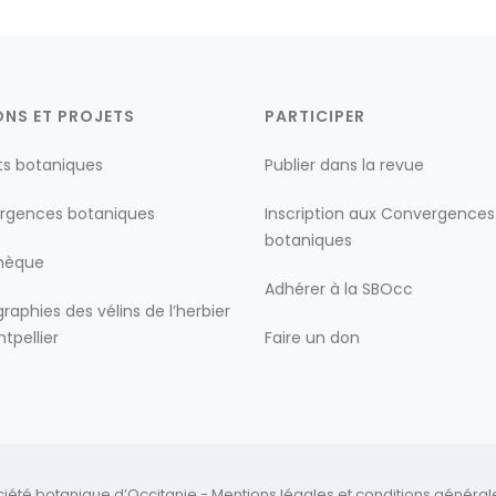
ONS ET PROJETS
PARTICIPER
ts botaniques
Publier dans la revue
rgences botaniques
Inscription aux Convergences
botaniques
thèque
Adhérer à la SBOcc
raphies des vélins de l’herbier
tpellier
Faire un don
ciété botanique d’Occitanie -
Mentions légales
et
conditions générales