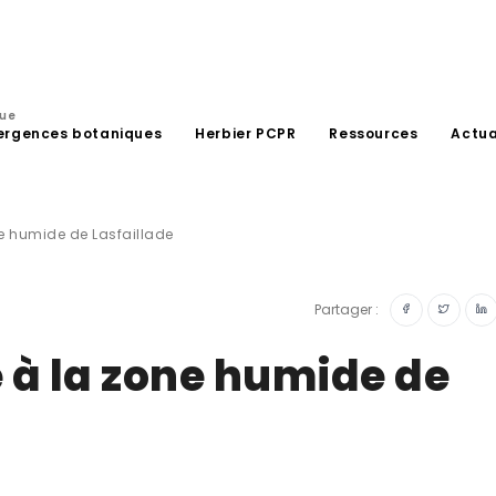
que
ergences botaniques
Herbier PCPR
Ressources
Actua
ne humide de Lasfaillade
Partager :
 à la zone humide de