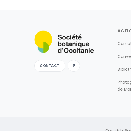
ACTI
Carne
Conve
CONTACT
Biblio
Photog
de Mon
Copyright So