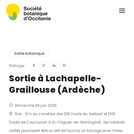
Qui sommes-nous ?
Revue
Carnets botaniques
Colloque
Convergences botaniques
Sortie botanique
Herbier PCPR
Partager :
Sortie à Lachapelle-
Ressources
Graillouse (Ardèche)
Actualités et calendrier
Contact
Dimanche 29 juin 2025
Rdv : 10 h au carrefour des D16 (route du Gerbier) et D110
(route de Coucouron à St-Cirgues-en-Montagne) ; les habitats
visités pourraient être un pré de fauche, un bocage avec haies