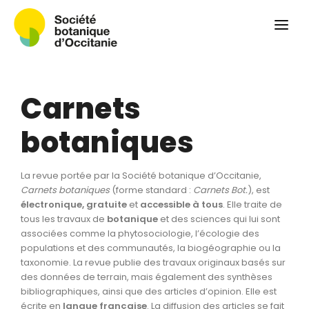
Qui sommes-nous ?
Revue
Carnets botaniques
Carnets
Colloque
Convergences botaniques
botaniques
Herbier PCPR
La revue portée par la Société botanique d’Occitanie,
Ressources
Carnets botaniques
(forme standard :
Carnets Bot.
), est
électronique, gratuite
et
accessible à tous
. Elle traite de
Actualités et calendrier
tous les travaux de
botanique
et des sciences qui lui sont
associées comme la phytosociologie, l’écologie des
Contact
populations et des communautés, la biogéographie ou la
taxonomie. La revue publie des travaux originaux basés sur
des données de terrain, mais également des synthèses
bibliographiques, ainsi que des articles d’opinion. Elle est
écrite en
langue
française
. La diffusion des articles se fait