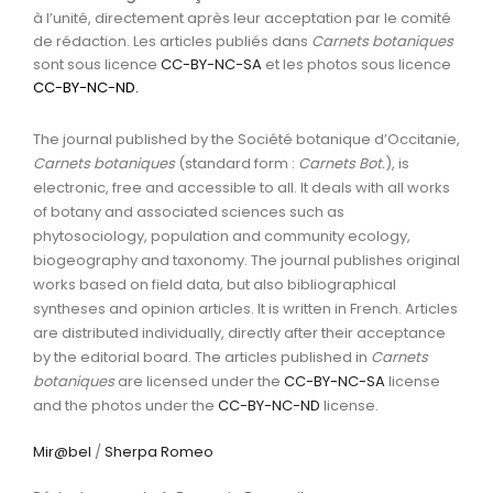
à l’unité, directement après leur acceptation par le comité
de rédaction. Les articles publiés dans
Carnets botaniques
sont sous licence
CC-BY-NC-SA
et les photos sous licence
CC-BY-NC-ND
.
The journal published by the Société botanique d’Occitanie,
Carnets botaniques
(standard form :
Carnets Bot.
), is
electronic, free and accessible to all. It deals with all works
of botany and associated sciences such as
phytosociology, population and community ecology,
biogeography and taxonomy. The journal publishes original
works based on field data, but also bibliographical
syntheses and opinion articles. It is written in French. Articles
are distributed individually, directly after their acceptance
by the editorial board. The articles published in
Carnets
botaniques
are licensed under the
CC-BY-NC-SA
license
and the photos under the
CC-BY-NC-ND
license.
Mir@bel
/
Sherpa Romeo