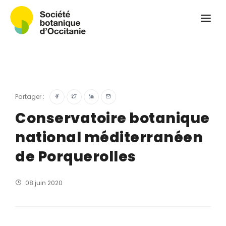
Qui sommes-nous ?
Revue
Carnets botaniques
Colloque
Convergences botaniques
Partager :
Herbier PCPR
Conservatoire botanique
national méditerranéen
Ressources
de Porquerolles
Actualités et calendrier
Contact
08 juin 2020