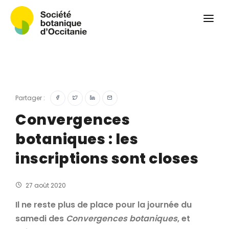
Qui sommes-nous ?
Revue
Carnets botaniques
Colloque
Convergences botaniques
Partager :
Herbier PCPR
Convergences
botaniques : les
Ressources
inscriptions sont closes
Actualités et calendrier
Contact
27 août 2020
Il ne reste plus de place pour la journée du
samedi des
Convergences botaniques
, et