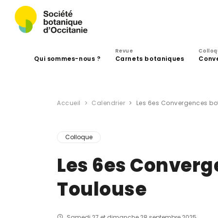
Revue
Collo
Qui sommes-nous ?
Carnets botaniques
Conv
Accueil
Calendrier
Les 6es Convergences bo
Colloque
Les 6es Converg
Toulouse
Samedi 27 et dimanche 28 septembre 2025