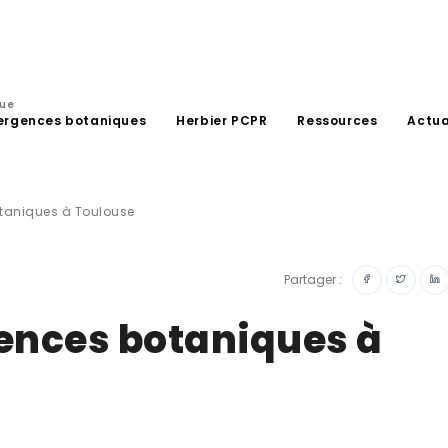
que
ergences botaniques
Herbier PCPR
Ressources
Actua
taniques à Toulouse
Partager :
ences botaniques à