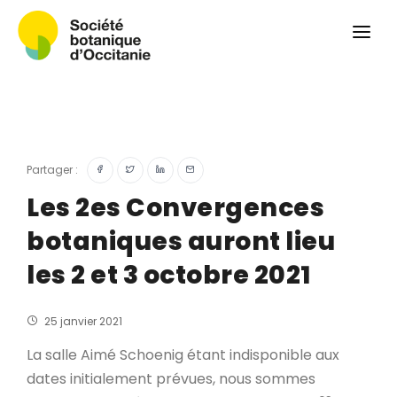
Qui sommes-nous ?
Revue
Carnets botaniques
Colloque
Convergences botaniques
Partager :
Herbier PCPR
Les 2es Convergences
botaniques auront lieu
Ressources
les 2 et 3 octobre 2021
Actualités et calendrier
Contact
25 janvier 2021
La salle Aimé Schoenig étant indisponible aux
dates initialement prévues, nous sommes