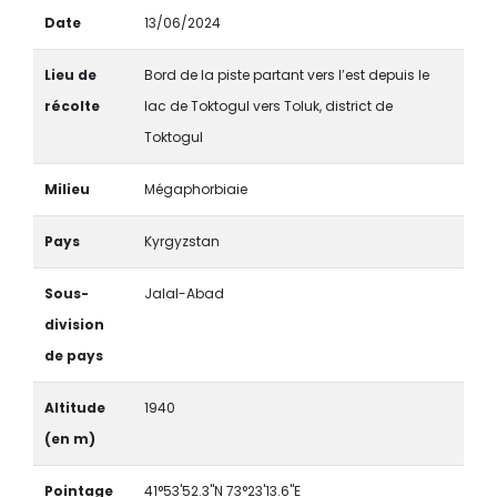
Date
13/06/2024
Lieu de
Bord de la piste partant vers l’est depuis le
récolte
lac de Toktogul vers Toluk, district de
Toktogul
Milieu
Mégaphorbiaie
Pays
Kyrgyzstan
Sous-
Jalal-Abad
division
de pays
Altitude
1940
(en m)
Pointage
41°53'52.3"N 73°23'13.6"E