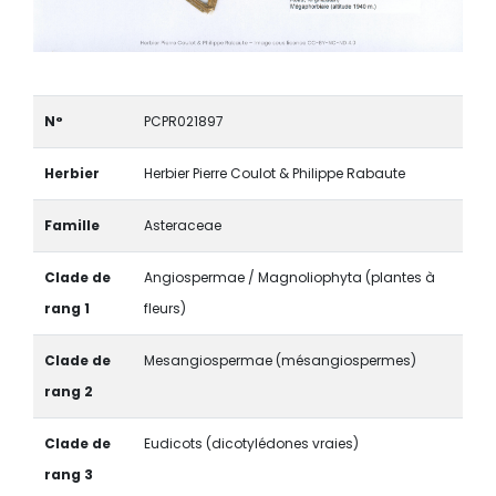
N°
PCPR021897
Herbier
Herbier Pierre Coulot & Philippe Rabaute
Famille
Asteraceae
Clade de
Angiospermae / Magnoliophyta (plantes à
rang 1
fleurs)
Clade de
Mesangiospermae (mésangiospermes)
rang 2
Clade de
Eudicots (dicotylédones vraies)
rang 3