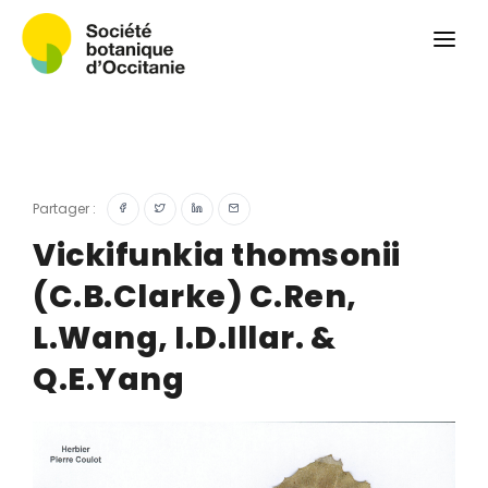
Qui sommes-nous ?
Revue
Carnets botaniques
Colloque
Convergences botaniques
Partager :
Herbier PCPR
Vickifunkia thomsonii
(C.B.Clarke) C.Ren,
Ressources
L.Wang, I.D.Illar. &
Actualités et calendrier
Q.E.Yang
Contact