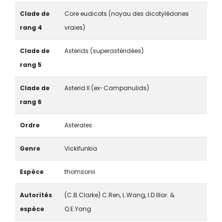
Clade de
Core eudicots (noyau des dicotylédones
rang 4
vraies)
Clade de
Asterids (superastéridées)
rang 5
Clade de
Asterid II (ex-Campanulids)
rang 6
Ordre
Asterales
Genre
Vickifunkia
Espèce
thomsonii
Autorités
(C.B.Clarke) C.Ren, L.Wang, I.D.Illar. &
espèce
Q.E.Yang