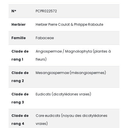
N°
PCPR022572
Herbier
Herbier Pierre Coulot & Philippe Rabaute
Famille
Fabaceae
Clade de
Angiospermae / Magnoliophyta (plantes à
rang 1
fleurs)
Clade de
Mesangiospermae (mésangiospermes)
rang 2
Clade de
Eudicots (dicotylédones vraies)
rang 3
Clade de
Core eudicots (noyau des dicotylédones
rang 4
vraies)