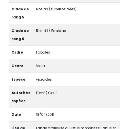
Clade de
Rosids (superrosidées)
rang 5
Clade de
Rosid I / Fabidae
rang 6
Ordre
Fabales
Genre
Vicia
Espèce
vicioides
Autorités
(Desf.) Cout.
espèce
Date
18/04/2011
Lieu de
Lande argileuse à Cistus monspessulanus et