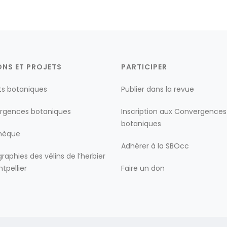
ONS ET PROJETS
PARTICIPER
ts botaniques
Publier dans la revue
rgences botaniques
Inscription aux Convergences
botaniques
thèque
Adhérer à la SBOcc
raphies des vélins de l’herbier
tpellier
Faire un don