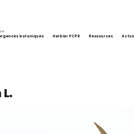
que
ergences botaniques
Herbier PCPR
Ressources
Actua
.
L.