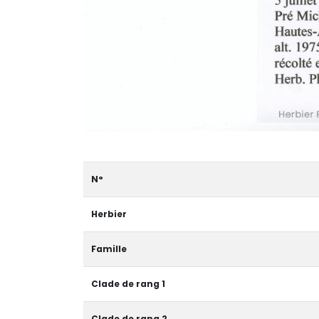
N°
Herbier
Famille
Clade de rang 1
Clade de rang 2