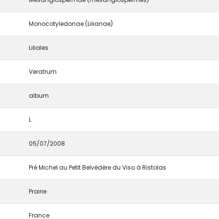
Monocotyledonae (Lilianae)
Liliales
Veratrum
album
L.
05/07/2008
Pré Michel au Petit Belvédère du Viso à Ristolas
Prairie
France