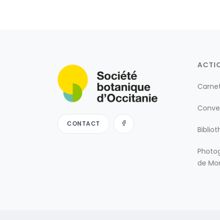
ACTI
Carne
Conve
CONTACT
Biblio
Photog
de Mon