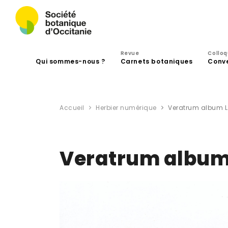
Revue
Collo
Qui sommes-nous ?
Carnets botaniques
Conv
Accueil
Herbier numérique
Veratrum album L
Veratrum album 