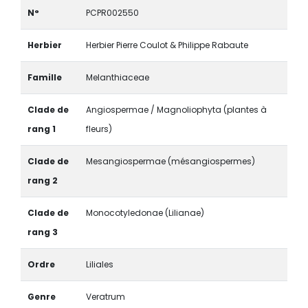
N°
PCPR002550
Herbier
Herbier Pierre Coulot & Philippe Rabaute
Famille
Melanthiaceae
Clade de
Angiospermae / Magnoliophyta (plantes à
rang 1
fleurs)
Clade de
Mesangiospermae (mésangiospermes)
rang 2
Clade de
Monocotyledonae (Lilianae)
rang 3
Ordre
Liliales
Genre
Veratrum