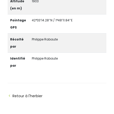
Altitude
1903
(en m)
Pointage
42°33’14.28’’N / 1°48’11.84’’E
GPS
Récolté
Philippe Rabaute
par
Identifié
Philippe Rabaute
par
Retour à l'herbier